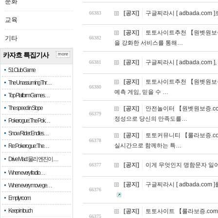
문화
[공지]
구글찌라시 [ adbada.co
66383
교육
[공지]
토토사이트추천 【원벳원보증.
기타
66382
을 강화한 서비스를 통해…
카자흐 특집기사
more
[공지]
구글찌라시 [ adbada.com
66381
51 Club Game
[공지]
토토사이트추천 【원벳원보증.
The Unassuming Thr…
66380
예측 게임, 믿을 수 …
Top Platform Games…
The speed in Slope
[공지]
안전놀이터 【원벳원보증.co
66379
정성으로 당신의 만족도를…
Pokerogue: The Pok…
Snow Rider: Endles…
[공지]
토토커뮤니티 【룰라보증.co
66378
실시간으로 함께하는 특…
Re: Pokerogue: The…
Drive Mad: 물리 엔진이 …
[공지]
이게 무엇인지 명함문자 일
66377
When every fractio…
[공지]
구글찌라시 [ adbada.com ]
When every move ge…
66376
Empty room
Keep in touch
[공지]
토토사이트 【룰라보증.com 
66375