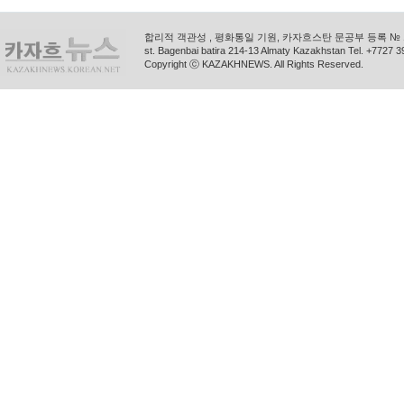
합리적 객관성 , 평화통일 기원, 카자흐스탄 문공부 등록 № 11
st. Bagenbai batira 214-13 Almaty Kazakhstan Tel. +772
Copyright ⓒ KAZAKHNEWS. All Rights Reserved.