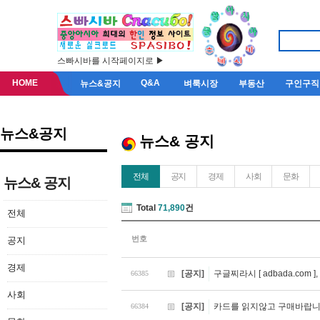
스빠시바를 시작페이지로 ▶
HOME
Q&A
뉴스&공지
벼룩시장
부동산
구인구직
뉴스&공지
뉴스& 공지
전체
공지
경제
사회
문화
뉴스& 공지
Total
71,890
건
전체
번호
공지
경제
[공지]
구글찌라시 [ adbada.co
66385
사회
[공지]
카드를 읽지않고 구매바랍니
66384