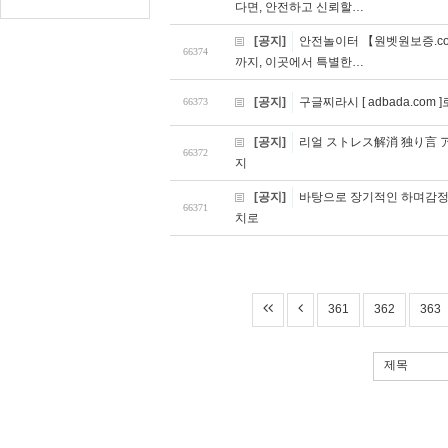
다면, 안전하고 신뢰할…
[공지]
안전놀이터 【원벳원보증.com
66374
까지, 이곳에서 특별한…
[공지]
구글찌라시 [ adbada.co
66373
[공지]
리얼 ストレス解消 独り言 
66372
지
[공지]
바탕으로 장기적인 하며감정
66371
치로
361
362
363
제목