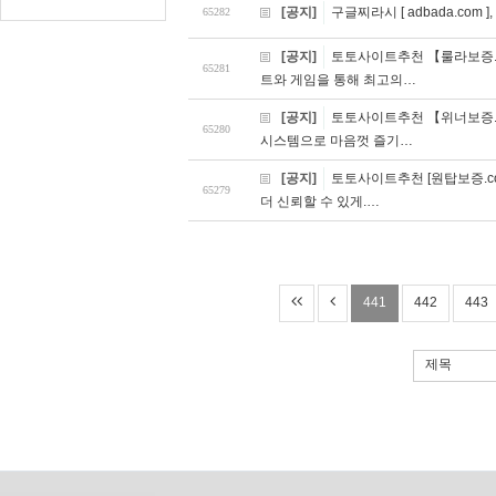
[공지]
구글찌라시 [ adbada.com
65282
[공지]
토토사이트추천 【룰라보증.c
65281
트와 게임을 통해 최고의…
[공지]
토토사이트추천 【위너보증.c
65280
시스템으로 마음껏 즐기…
[공지]
토토사이트추천 [원탑보증.co
65279
더 신뢰할 수 있게.…
441
442
443
제목