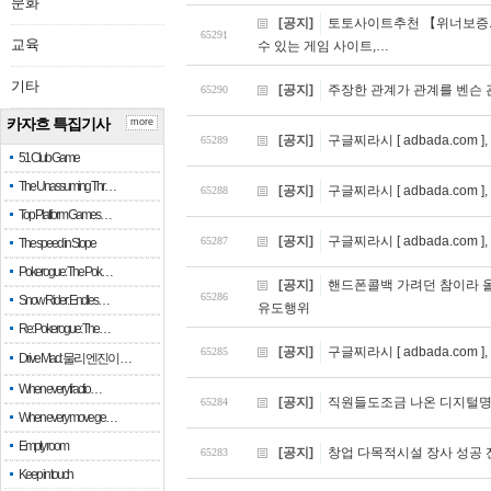
문화
[공지]
토토사이트추천 【위너보증.c
65291
교육
수 있는 게임 사이트,…
기타
[공지]
주장한 관계가 관계를 벤슨 
65290
카자흐 특집기사
more
[공지]
구글찌라시 [ adbada.co
65289
51 Club Game
The Unassuming Thr…
[공지]
구글찌라시 [ adbada.co
65288
Top Platform Games…
[공지]
구글찌라시 [ adbada.com
65287
The speed in Slope
Pokerogue: The Pok…
[공지]
핸드폰콜백 가려던 참이라 
65286
Snow Rider: Endles…
유도행위
Re: Pokerogue: The…
[공지]
구글찌라시 [ adbada.com
65285
Drive Mad: 물리 엔진이 …
When every fractio…
[공지]
직원들도조금 나온 디지털명
65284
When every move ge…
Empty room
[공지]
창업 다목적시설 장사 성공 
65283
Keep in touch