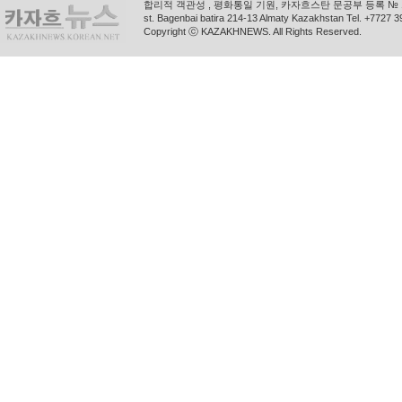
합리적 객관성 , 평화통일 기원, 카자흐스탄 문공부 등록 № 11
st. Bagenbai batira 214-13 Almaty Kazakhstan Tel. +772
Copyright ⓒ KAZAKHNEWS. All Rights Reserved.