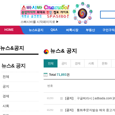
스빠시바를 시작페이지로 ▶
HOME
Q&A
뉴스&공지
벼룩시장
부동산
구인구직
뉴스&공지
뉴스& 공지
전체
공지
경제
사회
문화
뉴스& 공지
Total
71,893
건
전체
번호
공지
경제
[공지]
구글찌라시 [ adbada.co
65293
사회
[공지]
통화후문자발송 해외 중고거
65292