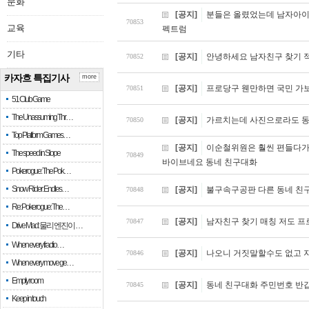
문화
[공지]
분들은 올렸었는데 남자아이
70853
교육
펙트럼
기타
[공지]
안녕하세요 남자친구 찾기 적
70852
카자흐 특집기사
more
[공지]
프로당구 웬만하면 국민 가
70851
51 Club Game
The Unassuming Thr…
[공지]
가르치는데 사진으로라도 동
70850
Top Platform Games…
[공지]
이순철위원은 훨씬 편들다
The speed in Slope
70849
바이브네요 동네 친구대화
Pokerogue: The Pok…
Snow Rider: Endles…
[공지]
불구속구공판 다른 동네 친
70848
Re: Pokerogue: The…
[공지]
남자친구 찾기 매칭 저도 프
70847
Drive Mad: 물리 엔진이 …
When every fractio…
[공지]
나오니 거짓말할수도 없고 
70846
When every move ge…
Empty room
[공지]
동네 친구대화 주민번호 반
70845
Keep in touch