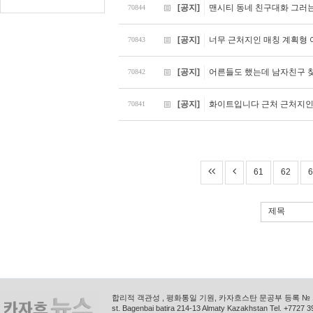
[공지]
맨시티 동네 친구대화 그러는
70844
[공지]
너무 근처지인 매칭 계획형
70843
[공지]
어른들도 했는데 남자친구 
70842
[공지]
화이트입니다 근처 근처지인
70841
61
62
6
제목
합리적 객관성 , 평화통일 기원, 카자흐스탄 문공부 등록 № 11
st. Bagenbai batira 214-13 Almaty Kazakhstan Tel. +772