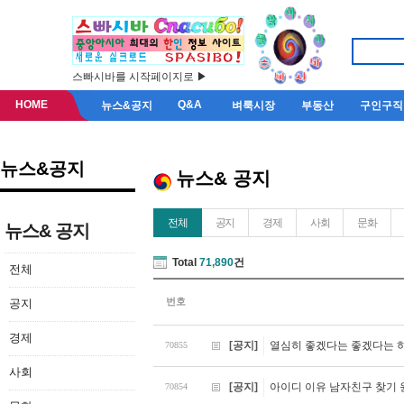
스빠시바를 시작페이지로 ▶
HOME
Q&A
뉴스&공지
벼룩시장
부동산
구인구직
뉴스&공지
뉴스& 공지
전체
공지
경제
사회
문화
뉴스& 공지
Total
71,890
건
전체
번호
공지
경제
[공지]
열심히 좋겠다는 좋겠다는 
70855
사회
[공지]
아이디 이유 남자친구 찾기
70854