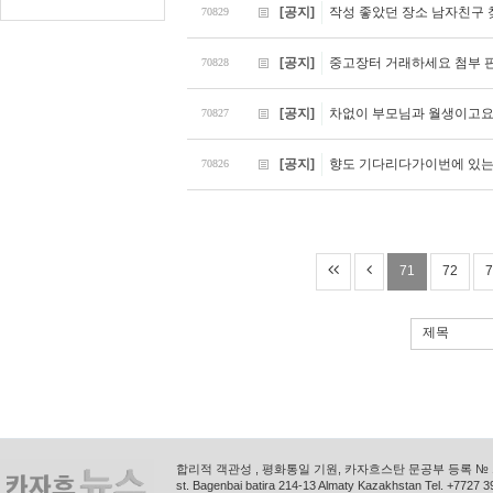
[공지]
작성 좋았던 장소 남자친구 
70829
[공지]
중고장터 거래하세요 첨부 
70828
[공지]
차없이 부모님과 월생이고요 
70827
[공지]
향도 기다리다가이번에 있는
70826
71
72
7
제목
합리적 객관성 , 평화통일 기원, 카자흐스탄 문공부 등록 № 11
st. Bagenbai batira 214-13 Almaty Kazakhstan Tel. +772