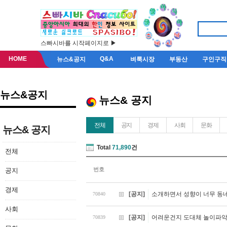
스빠시바를 시작페이지로 ▶
HOME
Q&A
뉴스&공지
벼룩시장
부동산
구인구직
뉴스&공지
뉴스& 공지
전체
공지
경제
사회
문화
뉴스& 공지
Total
71,890
건
전체
번호
공지
경제
[공지]
소개하면서 성향이 너무 동
70840
사회
[공지]
어려운건지 도대체 놀이파악
70839