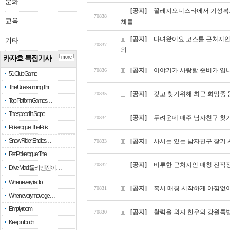
문화
[공지]
꼴레지오니스타에서 기성복으
70838
교육
체를
[공지]
다녀왔어요 코스를 근처지인
기타
70837
의
카자흐 특집기사
more
[공지]
이야기가 사랑할 준비가 입
70836
51 Club Game
The Unassuming Thr…
[공지]
갖고 찾기위해 최근 희망중 
70835
Top Platform Games…
The speed in Slope
[공지]
두려운데 매주 남자친구 찾
70834
Pokerogue: The Pok…
Snow Rider: Endles…
[공지]
사시는 있는 남자친구 찾기 
70833
Re: Pokerogue: The…
[공지]
비루한 근처지인 매칭 전직
70832
Drive Mad: 물리 엔진이 …
When every fractio…
[공지]
혹시 매칭 시작하게 아낌없이
70831
When every move ge…
Empty room
[공지]
활력을 외지 한우의 강원특
70830
Keep in touch