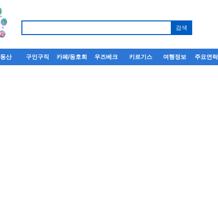
부동산
구인구직
카페/동호회
우즈베크
키르기스
여행정보
주요연