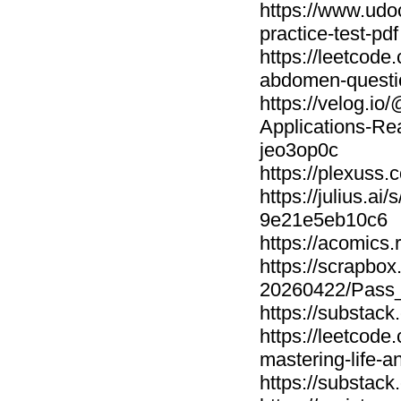
https://www.udo
practice-test-pdf
https://leetcod
abdomen-questio
https://velog.
Applications-R
jeo3op0c
https://plexus
https://julius.
9e21e5eb10c6
https://acomics
https://scrapbox
20260422/Pass_
https://substac
https://leetcode
mastering-life-a
https://substac