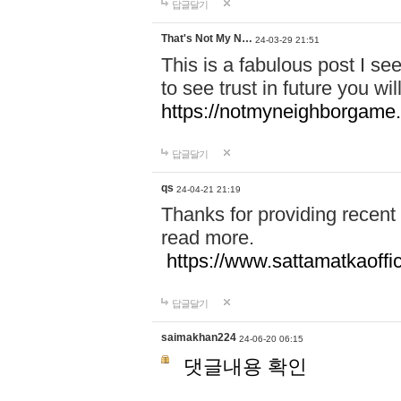
답글달기
That's Not My N…
24-03-29 21:51
This is a fabulous post I see
to see trust in future you w
https://notmyneighborgame
답글달기
qs
24-04-21 21:19
Thanks for providing recent 
read more.
https://www.sattamatkaoffic
답글달기
saimakhan224
24-06-20 06:15
댓글내용 확인