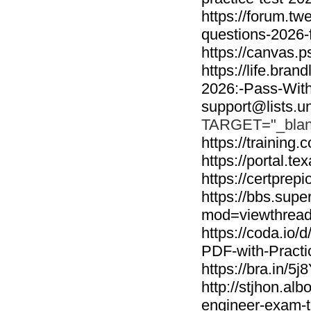
https://forum.t
questions-2026-f
https://canvas
https://life.b
2026:-Pass-Wit
support@lists.u
TARGET="_blank">
https://traini
https://portal.t
https://certpre
https://bbs.sup
mod=viewthread
https://coda.io
PDF-with-Pract
https://bra.in/5j
http://stjhon.al
engineer-exam-ti