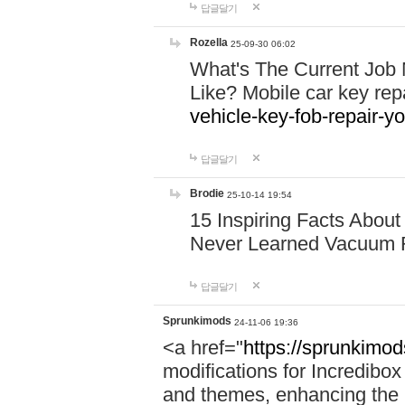
답글달기
Rozella
25-09-30 06:02
What's The Current Job 
Like? Mobile car key rep
vehicle-key-fob-repair-y
답글달기
Brodie
25-10-14 19:54
15 Inspiring Facts Abo
Never Learned Vacuum
답글달기
Sprunkimods
24-11-06 19:36
<a href="
https://sprunkimo
modifications for Incredibo
and themes, enhancing the