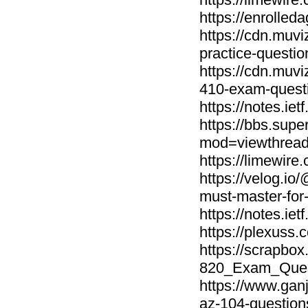
https://enrolle
https://cdn.muv
practice-questi
https://cdn.muvi
410-exam-questi
https://notes.i
https://bbs.sup
mod=viewthread
https://limewir
https://velog.i
must-master-fo
https://notes.ie
https://plexu
https://scrapbo
820_Exam_Quest
https://www.gan
az-104-question