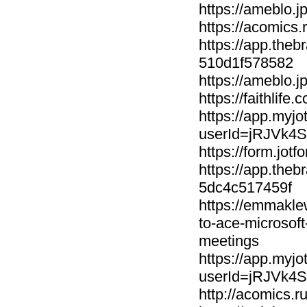
https://ameblo.
https://acomics
https://app.the
510d1f578582
https://ameblo.j
https://faithlif
https://app.myj
userId=jRJVk
https://form.jo
https://app.the
5dc4c517459f
https://emmaklew
to-ace-microsof
meetings
https://app.myj
userId=jRJVk
http://acomics.r