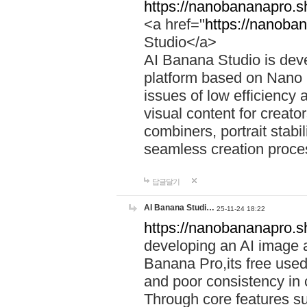
https://nanobananapro.s
<a href="
https://nanoba
Studio</a>
AI Banana Studio is dev
platform based on Nano 
issues of low efficiency 
visual content for creat
combiners, portrait stabil
seamless creation proces
답글달기
AI Banana Studi…
25-11-24 18:22
https://nanobananapro.s
developing an AI image 
Banana Pro,its free used
and poor consistency in c
Through core features su