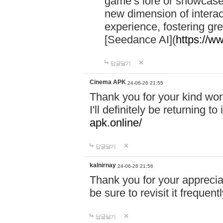
game’s lore or showcase
new dimension of interac
experience, fostering g
[Seedance AI](
https://w
답글달기
Cinema APK
24-06-26 21:55
Thank you for your kind word
I'll definitely be returning to
apk.online/
답글달기
kalnirnay
24-06-26 21:56
Thank you for your appreciati
be sure to revisit it frequen
답글달기