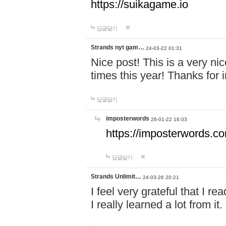
https://suikagame.io
답글달기
Strands nyt gam…
24-03-22 01:31
Nice post! This is a very nic
times this year! Thanks for 
답글달기
imposterwords
26-01-22 16:03
https://imposterwords.c
답글달기
Strands Unlimit…
24-03-26 20:21
I feel very grateful that I re
I really learned a lot from it