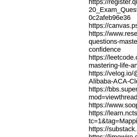
https://registe
20_Exam_Questi
0c2afeb96e36
https://canvas
https://www.res
questions-maste
confidence
https://leetcode
mastering-life-a
https://velog.i
Alibaba-ACA-Cl
https://bbs.sup
mod=viewthread
https://www.soo
https://learn.nc
tc=1&tag=Map
https://substac
https://limewi