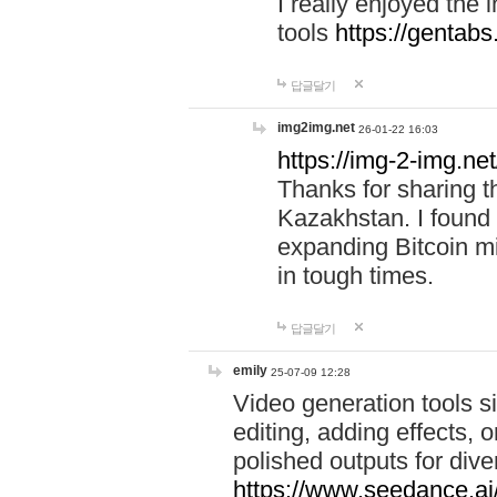
I really enjoyed the i
tools
https://gentabs
답글달기
img2img.net
26-01-22 16:03
https://img-2-img.net
Thanks for sharing 
Kazakhstan. I found 
expanding Bitcoin m
in tough times.
답글달기
emily
25-07-09 12:28
Video generation tools si
editing, adding effects,
polished outputs for div
https://www.seedance.ai