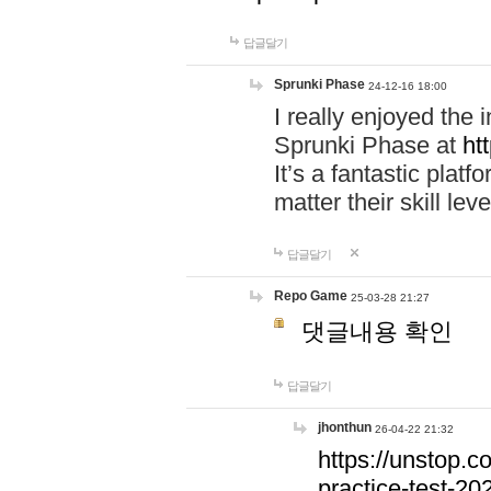
답글달기
Sprunki Phase
24-12-16 18:00
I really enjoyed the i
Sprunki Phase at
ht
It’s a fantastic plat
matter their skill leve
답글달기
Repo Game
25-03-28 21:27
댓글내용 확인
답글달기
jhonthun
26-04-22 21:32
https://unstop.
practice-test-2