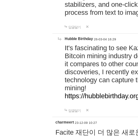
stabilizers, and one-clic
process from text to ima
답글달기
Hubble Birthday
26-03-04 16:29
It's fascinating to see K
Bitcoin mining industry 
it compares to other coun
discoveries, I recently 
technology can capture t
mining!
https://hubblebirthday.or
답글달기
charmeert
23-12-09 10:27
Facite 재단이 더 많은 새