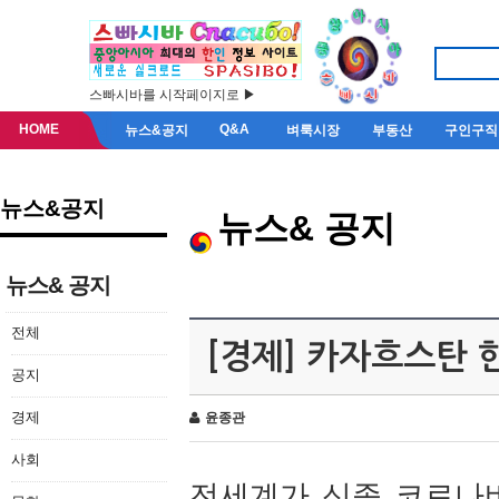
스빠시바를 시작페이지로 ▶
HOME
Q&A
뉴스&공지
벼룩시장
부동산
구인구직
뉴스&공지
뉴스& 공지
뉴스& 공지
전체
[경제] 카자흐스탄
공지
경제
윤종관
사회
전세계가 신종 코로나바