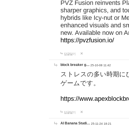
PVZ Fusion reinvents Pla
sharper graphics, and to
hybrids like Icy-nut or 
enhanced visuals and sm
new. Available now on A
https://pvzfusion.io/
답글달기
block breaker g…
25-10-08 11:42
ストレスの多い時期に
ゲームです。
https://www.apexblockbr
답글달기
AI Banana Studi…
25-11-24 18:21