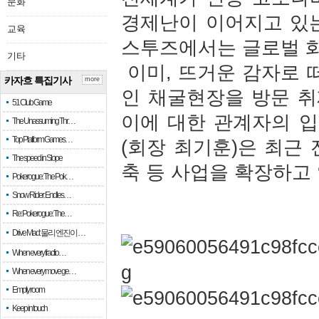
문화
경제난이 이어지고 있
교육
스투즈에서는 글로벌 
기타
이미, 뜨거운 감자로 
카자흐 특집기사
more
인 채굴현장을 방문 
51 Club Game
이에 대한 관계자의 
The Unassuming Thr…
Top Platform Games…
(회장 최기훈)은 최근
The speed in Slope
축 등 사업을 확장하고
Pokerogue: The Pok…
Snow Rider: Endles…
Re: Pokerogue: The…
Drive Mad: 물리 엔진이 …
When every fractio…
When every move ge…
Empty room
Keep in touch