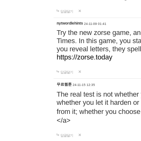
답글달기
nytwordlehints
24-11-09 01:41
Try the new zorse game, an
Times. In this game, you sta
you reveal letters, they spel
https://zorse.today
답글달기
무료웹툰
24-11-15 12:35
The real test is not whether 
whether you let it harden or
from it; whether you cho
</a>
답글달기