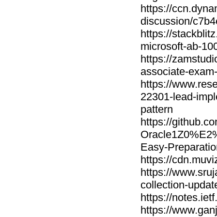
https://ccn.dyn
discussion/c7b
https://stackbli
microsoft-ab-100
https://zamstudi
associate-exam-
https://www.res
22301-lead-impl
pattern
https://github.c
Oracle1Z0%E2%8
Easy-Preparatio
https://cdn.muvi
https://www.sru
collection-upda
https://notes.i
https://www.ga