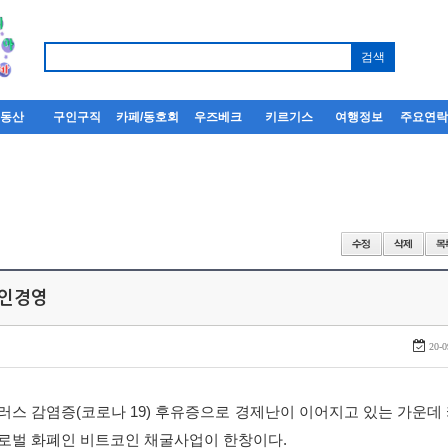
부동산
구인구직
카페/동호회
우즈베크
키르기스
여행정보
주요연
한인경영
20-0
스 감염증(코로나 19) 후유증으로 경제난이 이어지고 있는 가운데
로벌 화폐인 비트코인 채굴사업이 한창이다.