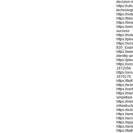
decision-
https://c
technolog
https://no
https://b
https://l
https://v
success
https://no
https://
https://sc
820_Exam
https://w
identity-
https://
https://un
1672056
https://un
1670170
https://fa
https://w.
https://ce
https://me
simplifie
https://m
infrastru
https://w.
https://am
https://ac
https://a
https://am
https://fa