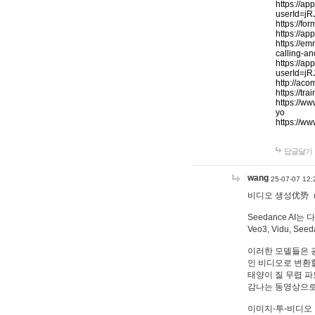
https://ap
userId=j
https://f
https://a
https://e
calling-a
https://ap
userId=j
http://aco
https://t
https://w
yo
https://w
답글달기
wang
25-07-07 12:
비디오 생성优势（Vid
Seedance AI는
Veo3, Vidu, 
이러한 모델들은 
인 비디오로 변환할
태양이 질 무렵 파
감나는 동영상으로
이미지-투-비디오