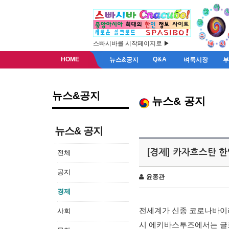
스빠시바를 시작페이지로 ▶
HOME
Q&A
뉴스&공지
벼룩시장
뉴스&공지
뉴스& 공지
뉴스& 공지
[경제] 카자흐스탄 
전체
공지
윤종관
경제
전세계가 신종 코로나바이러
사회
시 에키바스투즈에서는 글