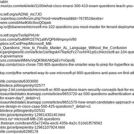
makin
dn.muvizu.com/wiki/wiki/1100/what-cisco-enarsi-300-410-exam-questions-teach-you-
i
tes.ietf.org/s/ADN6_mc7JO
bs.superbuy.com/forum.php?mod=viewthread&tid=767852&extra=
imewire.com/d/l4wtK#lc9xoQOqwb
elog.io/@dianeroe/microsoft-ms-102-questions-you-must-master-for-tenant-deplo
tes.ietf.org/s/Tvo9pPHU4r
plexuss.com/a/GvB9RO37N1aMVQPbWmpnyxV80
rapbox.io/CertPrep/Microsoft_MB-
_Questions:_How_to_Finally_Master_AL_Language_Without_the_Confusion
ww.ganjingworld.com/article/1ierlkgsk476qrkzFc27vzAH41pt1c/microsoft-az-104-que
and-governance
plexuss.com/a/wWMAoVqQK9b6A6QaEvYnGpx8j
stop.com/p/cisco-chxse-700-905-questions-the-smarter-way-to-prep-for-hyperflex-au
stop.com/p/the-smartest-way-to-use-microsoft-pl-900-questions-and-pass-on-first-at
ithlife.com/posts/6303000
bibliotece.pl/blog/entry/32577
rtprep-2.kit.com/posts/microsoft-sc-900-questions-learn-security-concepts-fast-for-
lissaunitedstates.teamapp.com/articles/9653720-az-500-questions-authentication-a
d-for-exam-day?_detail=v1
elissaunitedstates.teamapp.com/articles/9651570-how-smart-candidates-approach-w
cture-design-in-cisco-caaa-500-425-questions?_detail=v1
bibliotece.pl/blog/entry/32531
eblo.jp/certprep/entry-12961430140.html
omics.ru/~microsoft-MB-230-questions
pp.thebrain.com/brain/55a7240a-eec6-435b-8a2c-510d1f578582
eblo.jp/certprep/entry-12961107924.html
ithlife.com/posts/6298178