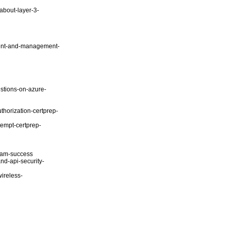
about-layer-3-
yment-and-management-
stions-on-azure-
thorization-certprep-
tempt-certprep-
exam-success
nd-api-security-
ireless-