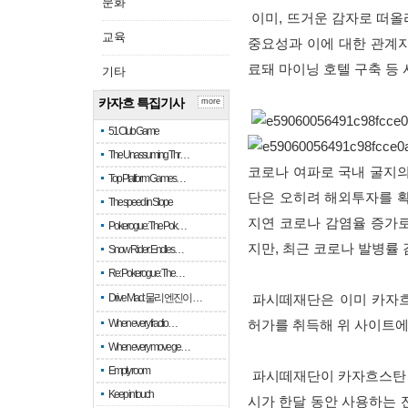
문화
이미, 뜨거운 감자로 떠올
교육
중요성과 이에 대한 관계자
료돼 마이닝 호텔 구축 등
기타
카자흐 특집기사
more
51 Club Game
The Unassuming Thr…
코로나 여파로 국내 굴지의
Top Platform Games…
단은 오히려 해외투자를 확
The speed in Slope
지연 코로나 감염율 증가로
Pokerogue: The Pok…
지만, 최근 코로나 발병률
Snow Rider: Endles…
Re: Pokerogue: The…
Drive Mad: 물리 엔진이 …
파시떼재단은 이미 카자흐
When every fractio…
허가를 취득해 위 사이트에 
When every move ge…
Empty room
파시떼재단이 카자흐스탄 국
Keep in touch
시가 한달 동안 사용하는 전