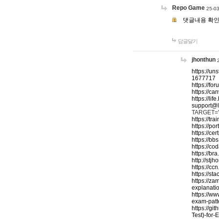
Repo Game
25-03
댓글내용 확
답글달기
jhonthun
https://un
1677717
https://fo
https://c
https://l
support@l
TARGET="_b
https://t
https://po
https://c
https://b
https://c
https://br
http://stj
https://c
https://st
https://za
explanati
https://w
exam-patt
https://g
Test)-for-