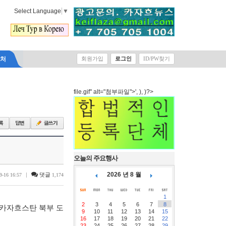
Select Language
▼
락처
회원가입
로그인
ID/PW찾기
file.gif" alt="첨부파일">', ), )?>
오늘의 주요행사
2026 년 8 월
|
댓글
9-16 16:57
1,174
1
2
3
4
5
6
7
8
 카자흐스탄 북부 도
9
10
11
12
13
14
15
16
17
18
19
20
21
22
23
24
25
26
27
28
29