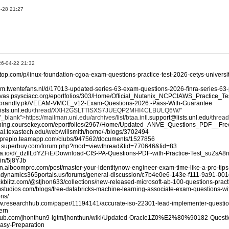
-28 21:27
인
26-04-22 21:32
stop.com/p/linux-foundation-cgoa-exam-questions-practice-test-2026-cetys-universi
rum.twentefans.nl/d/17013-updated-series-63-exam-questions-2026-finra-series-63-p
anvas.psysciacc.org/eportfolios/303/Home/Official_Nutanix_NCPCIAWS_Practice
ife.brandly.pk/VEEAM-VMCE_v12-Exam-Questions-2026:-Pass-With-Guarantee
ists.unl.edu
/thread/XXH2GSLTTISXS7JUEQP2MHI4CLBULQ6W/"
lank">https://mailman.unl.edu/archives/list/btaa.intl.
support@lists.unl.edu
/thre
raining.coursekey.com/eportfolios/2967/Home/Updated_ANVE_Questions_PDF__Fr
rtal.texastech.edu/web/willsmith/home/-/blogs/3702494
ertprepio.teamapp.com/clubs/947562/documents/1527856
bs.superbuy.com/forum.php?mod=viewthread&tid=770646&fid=83
oda.io/d/_dztlLdYZFiE/Download-CIS-PA-Questions-PDF-with-Practice-Test_suZsA8
a.in/5j8YJb
hon.alboompro.com/post/master-your-identitynow-engineer-exam-time-like-a-pro-tips
cn.dynamics365portals.us/forums/general-discussion/c7b4e0e6-143e-f111-9a91-0
ackblitz.com/@stjhon633/collections/new-released-microsoft-ab-100-questions-pract
mstudios.com/blogs/free-databricks-machine-learning-associate-exam-questions-wit
ons/
ww.researchhub.com/paper/11194141/accurate-iso-22301-lead-implementer-question
ern
ithub.com/jhonthun9-lgtm/jhonthun/wiki/Updated-Oracle1Z0%E2%80%90182-Questi
Easy-Preparation