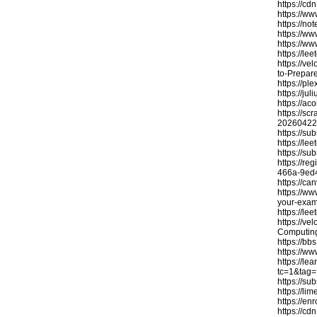
https://cd
https://w
https://no
https://w
https://w
https://l
https://v
to-Prepar
https://
https://j
https://a
https://sc
20260422/
https://s
https://le
https://s
https://r
466a-9ed
https://c
https://w
your-exam
https://le
https://v
Computin
https://b
https://w
https://le
tc=1&tag
https://s
https://l
https://e
https://c