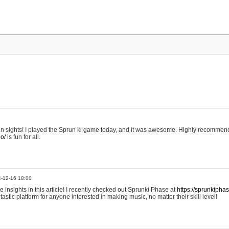
 in sights! I played the Sprun ki game today, and it was awesome. Highly recommend
io/
is fun for all.
4-12-16 18:00
he insights in this article! I recently checked out Sprunki Phase at
https://sprunkipha
fantastic platform for anyone interested in making music, no matter their skill level!