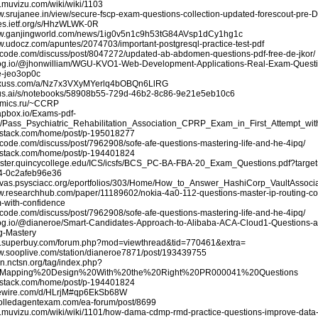
n.muvizu.com/wiki/wiki/1103
ww.srujanee.in/view/secure-fscp-exam-questions-collection-updated-forescout-pre
tes.ietf.org/s/HhzWLWK-0R
ww.ganjingworld.com/news/1ig0v5n1c9h53tG84AVsp1dCy1hg1c
ww.udocz.com/apuntes/2074703/important-postgresql-practice-test-pdf
eetcode.com/discuss/post/8047272/updated-ab-abdomen-questions-pdf-free-de-jkor/
elog.io/@jhonwilliam/WGU-KVO1-Web-Development-Applications-Real-Exam-Ques
e-jeo3op0c
plexuss.com/a/Nz7x3VXyMYerlq4bOBQn6LlRG
ulius.ai/s/notebooks/58908b55-729d-46b2-8c86-9e21e5eb10c6
comics.ru/~CCRP
rapbox.io/Exams-pdf-
Pass_Psychiatric_Rehabilitation_Association_CPRP_Exam_in_First_Attempt_wi
ubstack.com/home/post/p-195018277
etcode.com/discuss/post/7962908/sofe-afe-questions-mastering-life-and-he-4ipq/
ubstack.com/home/post/p-194401824
egister.quincycollege.edu/ICS/icsfs/BCS_PC-BA-FBA-20_Exam_Questions.pdf?targ
4-0c2afeb96e36
anvas.psysciacc.org/eportfolios/303/Home/How_to_Answer_HashiCorp_VaultAss
ww.researchhub.com/paper/11189602/nokia-4a0-112-questions-master-ip-routing-c
-with-confidence
etcode.com/discuss/post/7962908/sofe-afe-questions-mastering-life-and-he-4ipq/
elog.io/@dianeroe/Smart-Candidates-Approach-to-Alibaba-ACA-Cloud1-Questions-
g-Mastery
bs.superbuy.com/forum.php?mod=viewthread&tid=770461&extra=
ww.sooplive.com/station/dianeroe7871/post/193439755
arn.nctsn.org/tag/index.php?
=Mapping%20Design%20With%20the%20Right%20PR000041%20Questions
ubstack.com/home/post/p-194401824
imewire.com/d/HLrjM#qp6EkSb68W
nrolledagentexam.com/ea-forum/post/8699
dn.muvizu.com/wiki/wiki/1101/how-dama-cdmp-rmd-practice-questions-improve-dat