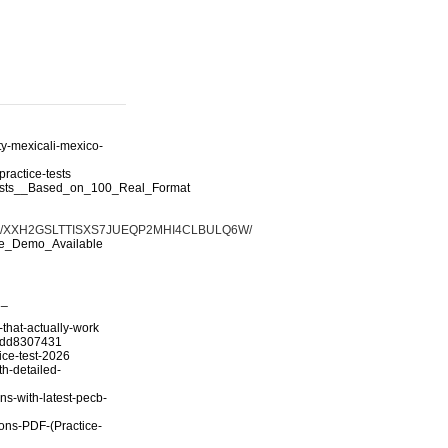
ty-mexicali-mexico-
ractice-tests
_Tests__Based_on_100_Real_Format
ad/XXH2GSLTTISXS7JUEQP2MHI4CLBULQ6W/
ee_Demo_Available
n_
-that-actually-work
01dd8307431
ice-test-2026
h-detailed-
s-with-latest-pecb-
ons-PDF-(Practice-