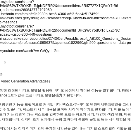
p.myjotbot.com/share?
RJVk4S6JWTXBOIKRqTsjpNDERR2&documentId=cz8RfIZ727X1QFmY7rB6
orm.jotform.com/260843772797069
pp.thebrain.com/brain/c9b2930b-bcb6-4366-a6f3-5dc4c517459f
mmaklewis.sites.gettysburg.edu/scalar/certprep-1/how-to-ace-microsoft-ms-700-exa
nd-meetings
p.myjotbot.com/share?
RJVk4S6JWTXBOIKRqTsjpNDERR2&documentId=JHCrWdY5dOf1gIL7ZpNC
mics.ru/~cisco-300-440-questions
raining.coursekey.com/eportfolios/2743/CertPrep/Microsoft_AB100_Questions_Desi
ww.udocz.com/professors/10956375/apuntes/1822960/gh-500-questions-on-data-pro
ww.youtube.com/watch?v=-GVQyLLf8rc
26
eo Generation Advantages）
 다양한 최첨단 비디오 모델을 활용해 비디오 생성에서 뛰어난 성능을 발휘합니다. King AI, Ha
Seedance 1.0과 같은 고급 비디오 모델을强力 지원합니다.
광범위한 기능을 포괄적으로 커버합니다. 텍스트-투-비디오 변환에서书面描述를 고신
 수 있습니다. 텍스트의 세부 내용을 포착해 시각적 이야기로 변환합니다. 예를 들어 
도가 치는 장면"이라는 텍스트를 입력하면 모델은 파도의 세기, 태양의 색감 변화, 바람
 재현합니다. 심지어 초기 단계에서 음향 효과까지 통합해 몰입도 높은 시각체험을 
 작업에서는 정지 이미지 안에 숨겨진 시간선을 열어내는 디지털 스토리텔러 역할을 합니