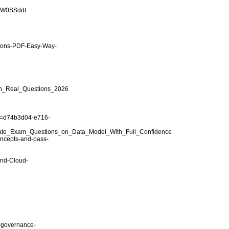
-DW0SSddt
tions-PDF-Easy-Way-
th_Real_Questions_2026
et=d74b3d04-e716-
ociate_Exam_Questions_on_Data_Model_With_Full_Confidence
oncepts-and-pass-
and-Cloud-
a-governance-