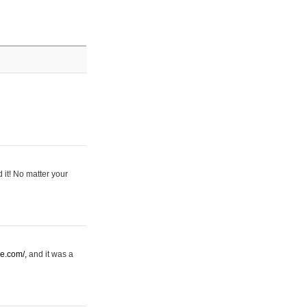
 it! No matter your
se.com/,
and it was a