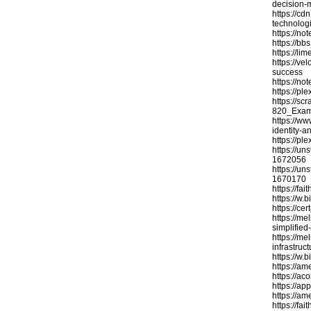
decision-
https://c
technolog
https://no
https://b
https://l
https://v
success
https://no
https://
https://sc
820_Exam
https://w
identity-
https://
https://un
1672056
https://un
1670170
https://fa
https://w.
https://ce
https://me
simplifie
https://m
infrastru
https://w.
https://am
https://ac
https://a
https://am
https://fa