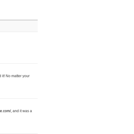
 it! No matter your
se.com/,
and it was a