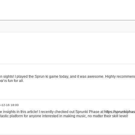
 in sights! I played the Sprun ki game today, and it was awesome. Highly recommend
io/
is fun for all.
4-12-16 18:00
he insights in this article! I recently checked out Sprunki Phase at
https://sprunkipha
fantastic platform for anyone interested in making music, no matter their skill level!