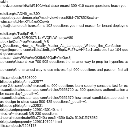
makin
dn.muvizu.com/wiki/wiki/1100/what-cisco-enarsi-300-410-exam-questions-teach-you-
i
tes.ietf.org/s/ADN6_mc7JO
bs.superbuy.com/forum.php?mod=viewthread&tid=767852&extra=
imewire.com/d/l4wtK#lc9xoQOqwb
elog.io/@dianeroe/microsoft-ms-102-questions-you-must-master-for-tenant-deplo
tes.ietf.org/s/Tvo9pPHU4r
plexuss.com/a/GvB9RO37N1aMVQPbWmpnyxV80
rapbox.io/CertPrep/Microsoft_MB-
_Questions:_How_to_Finally_Master_AL_Language_Without_the_Confusion
ww.ganjingworld.com/article/1ierlkgsk476qrkzFc27vzAH41pt1c/microsoft-az-104-que
and-governance
plexuss.com/a/wWMAoVqQK9b6A6QaEvYnGpx8j
stop.com/p/cisco-chxse-700-905-questions-the-smarter-way-to-prep-for-hyperflex-au
stop.com/p/the-smartest-way-to-use-microsoft-pl-900-questions-and-pass-on-first-at
ithlife.com/posts/6303000
bibliotece.pl/blog/entry/32577
rtprep-2.kit.com/posts/microsoft-sc-900-questions-learn-security-concepts-fast-for-
lissaunitedstates.teamapp.com/articles/9653720-az-500-questions-authentication-a
d-for-exam-day?_detail=v1
elissaunitedstates.teamapp.com/articles/9651570-how-smart-candidates-approach-w
cture-design-in-cisco-caaa-500-425-questions?_detail=v1
bibliotece.pl/blog/entry/32531
eblo.jp/certprep/entry-12961430140.html
omics.ru/~microsoft-MB-230-questions
pp.thebrain.com/brain/55a7240a-eec6-435b-8a2c-510d1f578582
eblo.jp/certprep/entry-12961107924.html
ithlife.com/posts/6298178