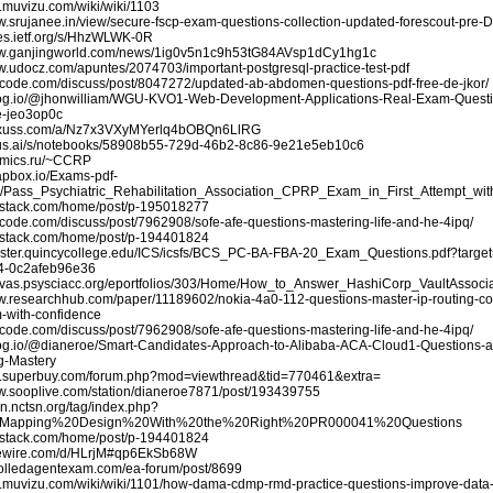
n.muvizu.com/wiki/wiki/1103
ww.srujanee.in/view/secure-fscp-exam-questions-collection-updated-forescout-pre
tes.ietf.org/s/HhzWLWK-0R
ww.ganjingworld.com/news/1ig0v5n1c9h53tG84AVsp1dCy1hg1c
ww.udocz.com/apuntes/2074703/important-postgresql-practice-test-pdf
eetcode.com/discuss/post/8047272/updated-ab-abdomen-questions-pdf-free-de-jkor/
elog.io/@jhonwilliam/WGU-KVO1-Web-Development-Applications-Real-Exam-Ques
e-jeo3op0c
plexuss.com/a/Nz7x3VXyMYerlq4bOBQn6LlRG
ulius.ai/s/notebooks/58908b55-729d-46b2-8c86-9e21e5eb10c6
comics.ru/~CCRP
rapbox.io/Exams-pdf-
Pass_Psychiatric_Rehabilitation_Association_CPRP_Exam_in_First_Attempt_wi
ubstack.com/home/post/p-195018277
etcode.com/discuss/post/7962908/sofe-afe-questions-mastering-life-and-he-4ipq/
ubstack.com/home/post/p-194401824
egister.quincycollege.edu/ICS/icsfs/BCS_PC-BA-FBA-20_Exam_Questions.pdf?targ
4-0c2afeb96e36
anvas.psysciacc.org/eportfolios/303/Home/How_to_Answer_HashiCorp_VaultAss
ww.researchhub.com/paper/11189602/nokia-4a0-112-questions-master-ip-routing-c
-with-confidence
etcode.com/discuss/post/7962908/sofe-afe-questions-mastering-life-and-he-4ipq/
elog.io/@dianeroe/Smart-Candidates-Approach-to-Alibaba-ACA-Cloud1-Questions-
g-Mastery
bs.superbuy.com/forum.php?mod=viewthread&tid=770461&extra=
ww.sooplive.com/station/dianeroe7871/post/193439755
arn.nctsn.org/tag/index.php?
=Mapping%20Design%20With%20the%20Right%20PR000041%20Questions
ubstack.com/home/post/p-194401824
imewire.com/d/HLrjM#qp6EkSb68W
nrolledagentexam.com/ea-forum/post/8699
dn.muvizu.com/wiki/wiki/1101/how-dama-cdmp-rmd-practice-questions-improve-dat