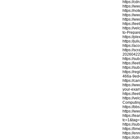
https://cd
https://w
https://no
https://w
https://w
https://l
https://v
to-Prepar
https://
https://j
https://a
https://sc
20260422/
https://s
https://le
https://s
https://r
466a-9ed
https://c
https://w
your-exam
https://le
https://v
Computin
https://b
https://w
https://le
tc=1&tag
https://s
https://l
https://e
https://c