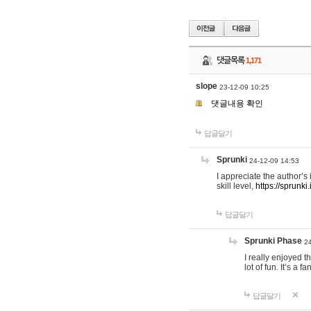
댓글목록
1,171
slope
23-12-09 10:25
댓글내용 확인
답글달기
Sprunki
24-12-09 14:53
I appreciate the author’s
skill level,
https://sprunki.
답글달기
Sprunki Phase
2
I really enjoyed t
lot of fun. It’s a 
답글달기