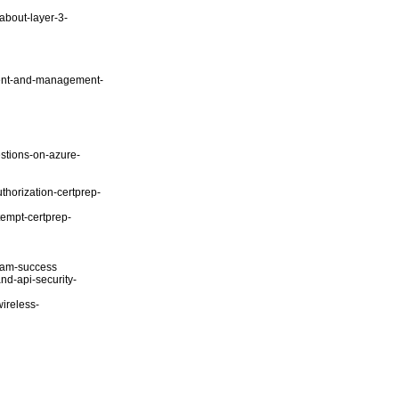
about-layer-3-
yment-and-management-
stions-on-azure-
thorization-certprep-
tempt-certprep-
exam-success
nd-api-security-
ireless-