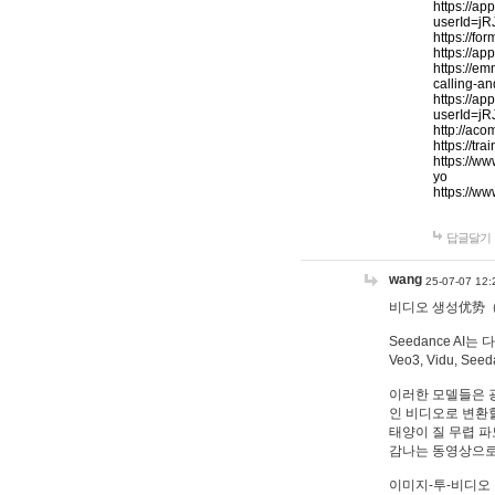
https://ap
userId=j
https://f
https://a
https://e
calling-a
https://ap
userId=j
http://aco
https://t
https://w
yo
https://w
답글달기
wang
25-07-07 12:
비디오 생성优势（Vid
Seedance AI는
Veo3, Vidu, 
이러한 모델들은 
인 비디오로 변환할
태양이 질 무렵 파
감나는 동영상으로
이미지-투-비디오