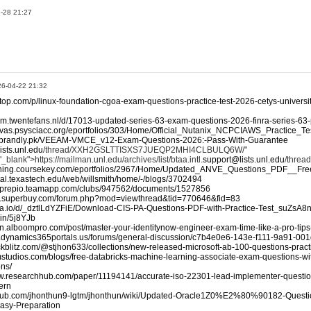
-28 21:27
인
26-04-22 21:32
stop.com/p/linux-foundation-cgoa-exam-questions-practice-test-2026-cetys-universi
rum.twentefans.nl/d/17013-updated-series-63-exam-questions-2026-finra-series-63-p
anvas.psysciacc.org/eportfolios/303/Home/Official_Nutanix_NCPCIAWS_Practice
ife.brandly.pk/VEEAM-VMCE_v12-Exam-Questions-2026:-Pass-With-Guarantee
ists.unl.edu
/thread/XXH2GSLTTISXS7JUEQP2MHI4CLBULQ6W/"
lank">https://mailman.unl.edu/archives/list/btaa.intl.
support@lists.unl.edu
/thre
raining.coursekey.com/eportfolios/2967/Home/Updated_ANVE_Questions_PDF__Fr
rtal.texastech.edu/web/willsmith/home/-/blogs/3702494
ertprepio.teamapp.com/clubs/947562/documents/1527856
bs.superbuy.com/forum.php?mod=viewthread&tid=770646&fid=83
oda.io/d/_dztlLdYZFiE/Download-CIS-PA-Questions-PDF-with-Practice-Test_suZsA8
a.in/5j8YJb
hon.alboompro.com/post/master-your-identitynow-engineer-exam-time-like-a-pro-tips
cn.dynamics365portals.us/forums/general-discussion/c7b4e0e6-143e-f111-9a91-0
ackblitz.com/@stjhon633/collections/new-released-microsoft-ab-100-questions-pract
mstudios.com/blogs/free-databricks-machine-learning-associate-exam-questions-wit
ons/
ww.researchhub.com/paper/11194141/accurate-iso-22301-lead-implementer-question
ern
ithub.com/jhonthun9-lgtm/jhonthun/wiki/Updated-Oracle1Z0%E2%80%90182-Questi
Easy-Preparation