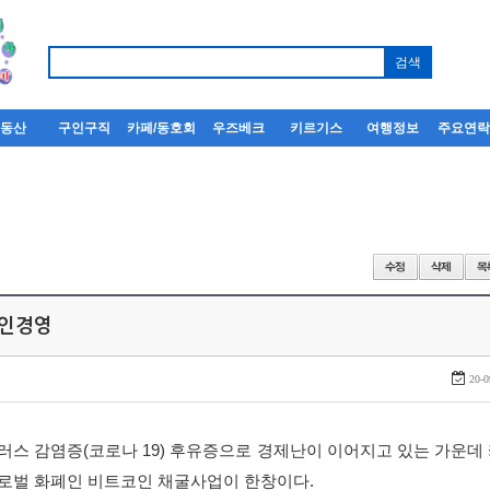
부동산
구인구직
카페/동호회
우즈베크
키르기스
여행정보
주요연
한인경영
20-0
스 감염증(코로나 19) 후유증으로 경제난이 이어지고 있는 가운데
로벌 화폐인 비트코인 채굴사업이 한창이다.