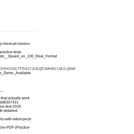
ty-mexicali-mexico-
ractice-tests
_Tests__Based_on_100_Real_Format
ad/XXH2GSLTTISXS7JUEQP2MHI4CLBULQ6W/
ee_Demo_Available
n_
-that-actually-work
01dd8307431
ice-test-2026
h-detailed-
s-with-latest-pecb-
ons-PDF-(Practice-