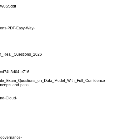
-DW0SSddt
tions-PDF-Easy-Way-
th_Real_Questions_2026
et=d74b3d04-e716-
ociate_Exam_Questions_on_Data_Model_With_Full_Confidence
oncepts-and-pass-
and-Cloud-
a-governance-