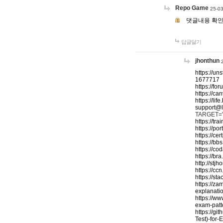
Repo Game
25-03
댓글내용 확
답글달기
jhonthun
https://un
1677717
https://fo
https://c
https://l
support@l
TARGET="_b
https://t
https://po
https://c
https://b
https://c
https://br
http://stj
https://c
https://st
https://za
explanati
https://w
exam-patt
https://g
Test)-for-