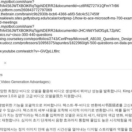
p.myjotbot.com/share?
RJVk4S6JWTXBOIKRqTsjpNDERR2&documentId=cz8RfIZ727X1QFmY7rB6
orm.jotform.com/260843772797069
pp.thebrain.com/brain/c9b2930b-bcb6-4366-a6f3-5dc4c517459f
mmaklewis.sites.gettysburg.edu/scalar/certprep-1/how-to-ace-microsoft-ms-700-exa
nd-meetings
p.myjotbot.com/share?
RJVk4S6JWTXBOIKRqTsjpNDERR2&documentId=JHCrWdY5dOf1gIL7ZpNC
mics.ru/~cisco-300-440-questions
raining.coursekey.com/eportfolios/2743/CertPrep/Microsoft_AB100_Questions_Desi
ww.udocz.com/professors/10956375/apuntes/1822960/gh-500-questions-on-data-pro
ww.youtube.com/watch?v=-GVQyLLf8rc
26
eo Generation Advantages）
 다양한 최첨단 비디오 모델을 활용해 비디오 생성에서 뛰어난 성능을 발휘합니다. King AI, Ha
Seedance 1.0과 같은 고급 비디오 모델을强力 지원합니다.
광범위한 기능을 포괄적으로 커버합니다. 텍스트-투-비디오 변환에서书面描述를 고신
 수 있습니다. 텍스트의 세부 내용을 포착해 시각적 이야기로 변환합니다. 예를 들어 
도가 치는 장면"이라는 텍스트를 입력하면 모델은 파도의 세기, 태양의 색감 변화, 바람
 재현합니다. 심지어 초기 단계에서 음향 효과까지 통합해 몰입도 높은 시각체험을 
 작업에서는 정지 이미지 안에 숨겨진 시간선을 열어내는 디지털 스토리텔러 역할을 합니