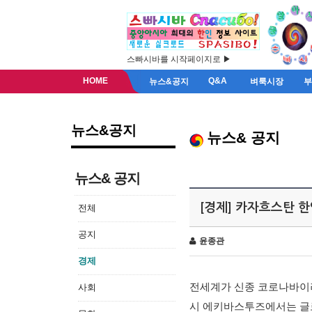
스빠시바를 시작페이지로 ▶
HOME
Q&A
뉴스&공지
벼룩시장
뉴스&공지
뉴스& 공지
뉴스& 공지
[경제] 카자흐스탄 
전체
공지
윤종관
경제
전세계가 신종 코로나바이러
사회
시 에키바스투즈에서는 글