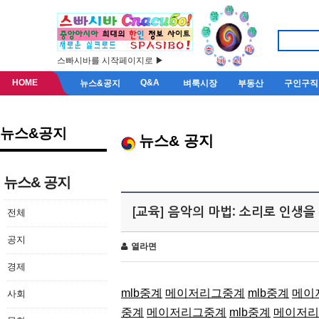
스빠시바를 시작페이지로 ▶
HOME
Q&A
뉴스&공지
벼룩시장
부동산
구인구직
뉴스&공지
뉴스& 공지
뉴스& 공지
[교육] 음악의 마법: 소리로 인생
전체
공지
열라면
경제
mlb중계
메이저리그중계
mlb중계
메이
사회
중계
메이저리그중계
mlb중계
메이저리