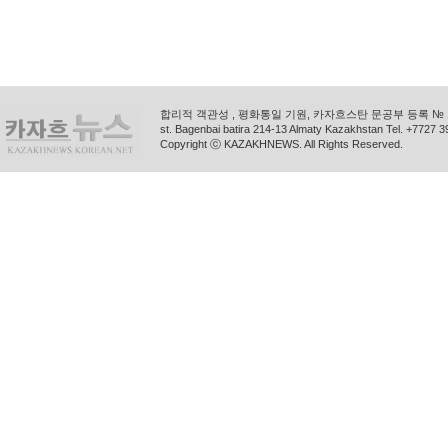
합리적 객관성 , 평화통일 기원, 카자흐스탄 문공부 등록 № 11
st. Bagenbai batira 214-13 Almaty Kazakhstan Tel. +772
Copyright ⓒ KAZAKHNEWS. All Rights Reserved.