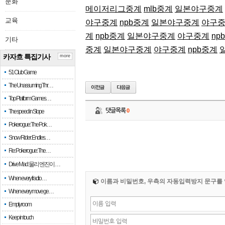
문화
메이저리그중계
mlb중계
일본야구중계
교육
야구중계
npb중계
일본야구중계
야구
계
npb중계
일본야구중계
야구중계
np
기타
중계
일본야구중계
야구중계
npb중계
카자흐 특집기사
more
51 Club Game
The Unassuming Thr…
Top Platform Games…
댓글목록
0
The speed in Slope
Pokerogue: The Pok…
Snow Rider: Endles…
Re: Pokerogue: The…
Drive Mad: 물리 엔진이 …
When every fractio…
이름과 비밀번호, 우측의 자동입력방지 문구를 
When every move ge…
Empty room
Keep in touch