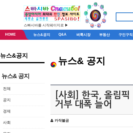
스빠시바를 시작페이지로 ▶
HOME
Q&A
뉴스&공지
벼룩시장
부동산
구인구직
뉴스&공지
뉴스& 공지
뉴스& 공지
전체
[사회] 한국, 올림
공지
거부 대폭 늘어
경제
카작불곰
사회