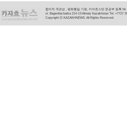
합리적 객관성 , 평화통일 기원, 카자흐스탄 문공부 등록 № 11
st. Bagenbai batira 214-13 Almaty Kazakhstan Tel. +772
Copyright ⓒ KAZAKHNEWS. All Rights Reserved.