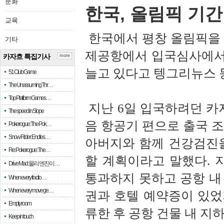
문화
한국, 올림픽 기
교육
한국에서 평창 올림픽을
기타
제공항에서 입국심사에서
카자흐 특집기사
more
늘고 있다고 텡그리뉴스 
51 Club Game
The Unassuming Thr…
Top Platform Games…
지난 6일 입국하려던 카자
The speed in Slope
음 항공기 편으로 출국 조
Pokerogue: The Pok…
Snow Rider: Endles…
아버지와 함께 건강검진을
Re: Pokerogue: The…
할 계획이라고 말했다.
Drive Mad: 물리 엔진이 …
통과하지 못하고 공항 내
When every fractio…
When every move ge…
권과 호텔 예약증이 있었
Empty room
류한 후 공항 건물 내 지
Keep in touch