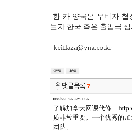
한-카 양국은 무비자 협
늘자 한국 측은 출입국 심
keiflaza@yna.co.kr
댓글목록
7
meeloun
24-02-23 17:47
了解加拿大网课代修
http
质非常重要。一个优秀的加
团队。