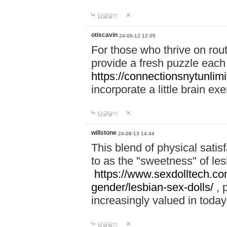
답글달기
otiscavin
24-06-12 12:05
For those who thrive on rout
provide a fresh puzzle each 
https://connectionsnytunlimi
incorporate a little brain exe
답글달기
willstone
24-08-13 14:44
This blend of physical satis
to as the "sweetness" of les
https://www.sexdolltech.co
gender/lesbian-sex-dolls/
, 
increasingly valued in today
답글달기