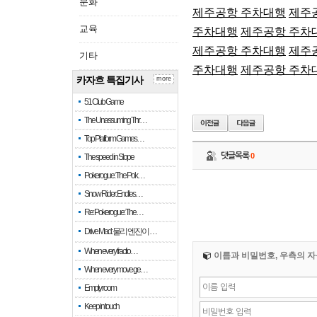
문화
제주공항 주차대행
제주
교육
주차대행
제주공항 주차
제주공항 주차대행
제주
기타
주차대행
제주공항 주차
카자흐 특집기사
more
51 Club Game
The Unassuming Thr…
Top Platform Games…
댓글목록
0
The speed in Slope
Pokerogue: The Pok…
Snow Rider: Endles…
Re: Pokerogue: The…
Drive Mad: 물리 엔진이 …
When every fractio…
이름과 비밀번호, 우측의 자
When every move ge…
Empty room
Keep in touch