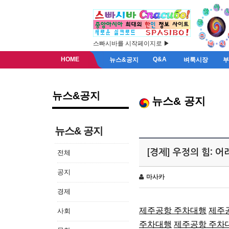
스빠시바를 시작페이지로 ▶
HOME
Q&A
뉴스&공지
벼룩시장
뉴스&공지
뉴스& 공지
뉴스& 공지
[경제] 우정의 힘: 
전체
공지
마사카
경제
제주공항 주차대행
제주
사회
주차대행
제주공항 주차