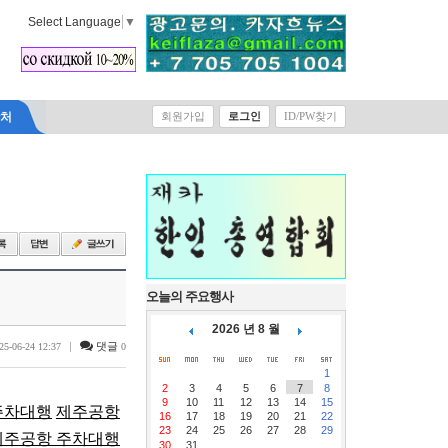
Select Language
▼
락처
회원가입
로그인
ID/PW찾기
오늘의 주요행사
2026 년 8 월
|
댓글
25-06-24 12:37
0
1
2
3
4
5
6
7
8
9
10
11
12
13
14
15
주차대행
제주공항
16
17
18
19
20
21
22
23
24
25
26
27
28
29
제주공항 주차대행
30
31