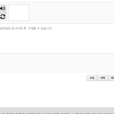
숫자
음성
듣기