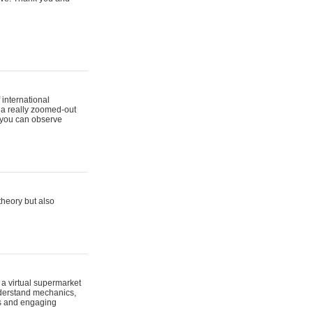
 international
 a really zoomed-out
you can observe
theory but also
 a virtual supermarket
nderstand mechanics,
les and engaging