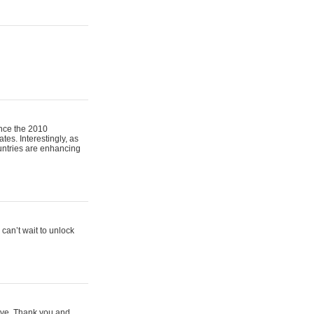
ince the 2010
es. Interestingly, as
ountries are enhancing
 can’t wait to unlock
ctive. Thank you and