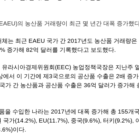
(EAEU)
의
농산품
거래량이
최근
몇
년간
대폭
증가했
매체는
최근
EAEU
국가
간
2017
년도
농산품
거래량은
3%
증가해
82
억
달러를
기록했다고
보도했다
.
벤
유라시아경제위원회
(EEC)
농업정책국장은
지난주
상에서
이
기간에
제
3
국으로의
공산품
수출은
2
배
증가
국가
간
농산품과
공산품
수출은
36
억
달러가
증가해
품을
수입한
나라는
2017
년에
대폭
증가해
총
155
개
권
국가
(14.2%), EU(11.7%),
중국
(9.6%),
터키
(9.2%),
3.6%)
이다
.