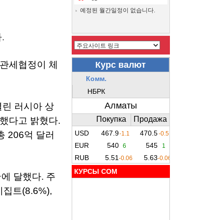
예정된 월간일정이 없습니다.
다
.
관세협정이
체
열린
러시아
상
했다고
밝혔다
.
총
206
억
달러
КУРСЫ COM
국에
달했다
.
주
이집트
(8.6%),