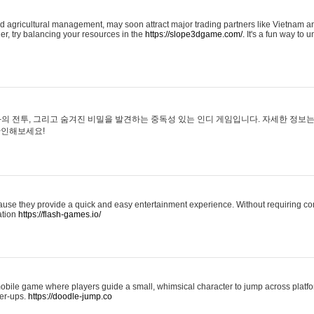
d agricultural management, may soon attract major trading partners like Vietnam an
er, try balancing your resources in the
https://slope3dgame.com/.
It's a fun way to 
의 전투, 그리고 숨겨진 비밀을 발견하는 중독성 있는 인디 게임입니다. 자세한 정보
확인해보세요!
use they provide a quick and easy entertainment experience. Without requiring com
ation
https://flash-games.io/
obile game where players guide a small, whimsical character to jump across platf
wer-ups.
https://doodle-jump.co