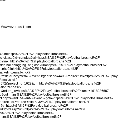
s://www.ez-passct.com
k.asp?Url=https%3A%2F%2Fplayfootballbros.net%2F
kwclick.asp?id=senplus&url=https%3A%2F%2Fplayfootballbros.net%2F
.php?link=https%3A%2F%2Fplayfootballbros.net%2F
eside.no/innlogging_bhg.asp?url=https%3A%2F%2Fplayfootballbros.net%2F
/out.php?link=https%3A%2F%2Fplayfootballbros.net%2F
arketing/email-click?
rofileIdEncrypted=0&eventOrganiserId=4406&redirectUrl=https%3A%2F%2Fplayf
/email/click?
5572&project_id=1629&url=https%3A%2F%2Fplayfootballbros.net%2F
ession.zendesk?
1&return_to=https%3A%2F%2Fplayfootballbros.net%2F×tamp=1618236687
t.php?out=https%3A%2F%2Fplayfootballbros.net%2F
redirect.php?event1&event2&event3&goto=https%3A%2F%2Fplayfootballbros.net%2F
/redirect-to/?redirect=https%3A%2F%2Fplayfootballbros.net%2F
.php?u=https%3A%2F%2Fplayfootballbros.net%2F
ns/pd3/pd3.asp?url=https%3A%2F%2Fplayfootballbros.net%2F
https%3A%2F%2Fplayfootballbros.net%2F
rl=https%3A%2F%2Fplayfootballbros.net%2F