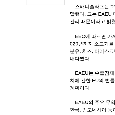
스태니슬라프는
"2
말했다
.
그는
EAEU
관리
때문이라고
밝
EEC
에
따르면
가
020
년까지
소고기를
분유
,
치즈
,
아이스크
내다봤다
.
EAEU
는
수출잠재
치에
관한
EU
의
법률
계획이다
.
EAEU
의
주요
무
한국
,
인도네시아
등