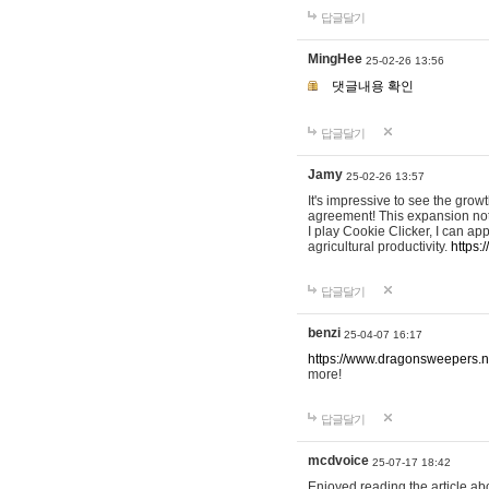
답글달기
MingHee
25-02-26 13:56
댓글내용 확인
답글달기
Jamy
25-02-26 13:57
It's impressive to see the grow
agreement! This expansion not
I play Cookie Clicker, I can a
agricultural productivity.
https:/
답글달기
benzi
25-04-07 16:17
https://www.dragonsweepers.n
more!
답글달기
mcdvoice
25-07-17 18:42
Enjoyed reading the article abo