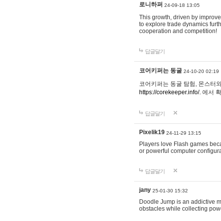
로니하퍼
24-09-18 13:05
This growth, driven by improve
to explore trade dynamics furth
cooperation and competition!
답글달기
코어키퍼는 동굴
24-10-20 02:19
코어키퍼는 동굴 탐험, 몬스터와
https://corekeeper.info/.
에서 
답글달기
Pixelik19
24-11-29 13:15
Players love Flash games beca
or powerful computer configur
답글달기
jany
25-01-30 15:32
Doodle Jump is an addictive m
obstacles while collecting po