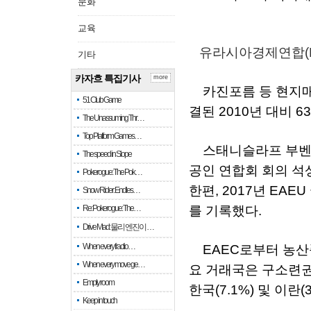
문화
교육
유라시아경제연합
기타
카자흐 특집기사
more
카진포름
등
현지
51 Club Game
결된
2010
년
대비
6
The Unassuming Thr…
Top Platform Games…
스태니슬라프
부
The speed in Slope
공인
연합회
회의
석
Pokerogue: The Pok…
한편
, 2017
년
EAEU
Snow Rider: Endles…
Re: Pokerogue: The…
를
기록했다
.
Drive Mad: 물리 엔진이 …
When every fractio…
EAEC
로부터
농산
When every move ge…
요
거래국은
구소련
Empty room
한국
(7.1%)
및
이란
(
Keep in touch