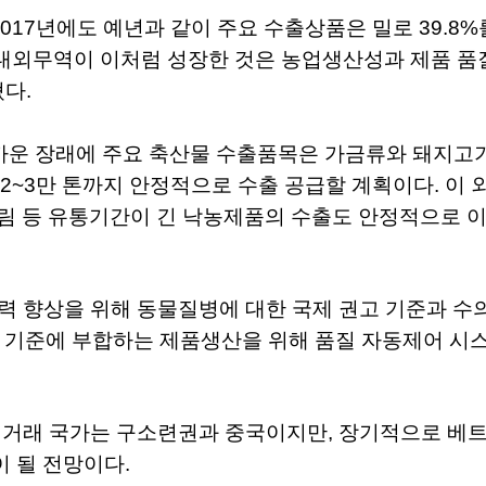
017
년에도
예년과
같이
주요
수출상품은
밀로
39.8%
대외무역이
이처럼
성장한
것은
농업생산성과
제품
품
혔다
.
까운
장래에
주요
축산물
수출품목은
가금류와
돼지고
2~3
만
톤까지
안정적으로
수출
공급할
계획이다
.
이
림
등
유통기간이
긴
낙농제품의
수출도
안정적으로
력
향상을
위해
동물질병에
대한
국제
권고
기준과
수
기준에
부합하는
제품생산을
위해
품질
자동제어
시
역거래
국가는
구소련권과
중국이지만
,
장기적으로
베
이
될
전망이다
.