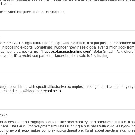
ticles.
icle. Short but juicy. Thanks for sharing!
5
o see the EAEU's agricultural trade is growing so much. It highlights the importance of
l in boosting exports. Sometimes I wonder how these global events might look from
that mobile game, <a href="
https://solarsmashonline.com"
>Solar Smash</a>, where 
events. It's a weird comparison, I know, but the scale is fascinating!
rranged, combined with specific illustrative examples, making the article not only dry 
nderstand.
https://bloodmoneyonline.io
09:46
 for accessible and engaging content, like how monkey mart operates? Think of it as
 here. The GAME monkey mart simulates running a business with vivid, easy-to-u
bloodmoneyonline.io makes complex topics digestible. It's all about practical examp
one/