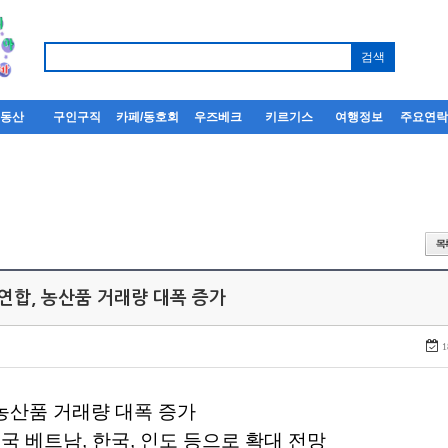
부동산
구인구직
카페/동호회
우즈베크
키르기스
여행정보
주요연
연합, 농산품 거래량 대폭 증가
1
농산품
거래량
대폭
증가
래국
베트남
,
한국
,
인도
등으로
확대
전망