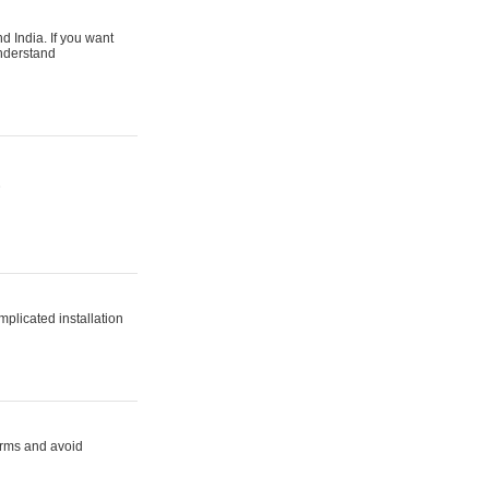
d India. If you want
understand
는
plicated installation
orms and avoid