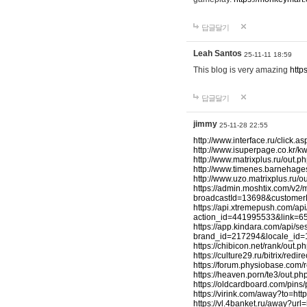
답글달기
Leah Santos
25-11-11 18:59
This blog is very amazing
http
답글달기
jimmy
25-11-28 22:55
http://www.interface.ru/clic
http://www.isuperpage.co.kr/
http://www.matrixplus.ru/out
http://www.timenes.barnehag
http://www.uzo.matrixplus.ru
https://admin.moshtix.com/v2/m
broadcastId=13698&customerP
https://api.xtremepush.com/api
action_id=441995533&link=6
https://app.kindara.com/api/s
brand_id=217294&locale_id=
https://chibicon.net/rank/ou
https://culture29.ru/bitrix/
https://forum.physiobase.com
https://heaven.porn/te3/out
https://oldcardboard.com/pi
https://virink.com/away?to=
https://vl.4banket.ru/away?u