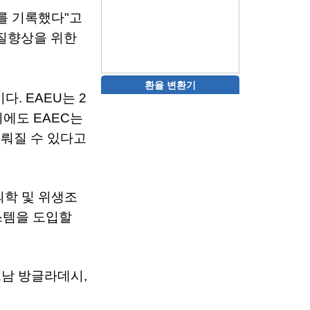
를
기록했다
"
고
질향상을
위한
환율 변환기
기다
. EAEU
는
2
외에도
EAEC
는
이뤄질
수
있다고
의학
및
위생조
스템을
도입할
트남
방글라데시
,