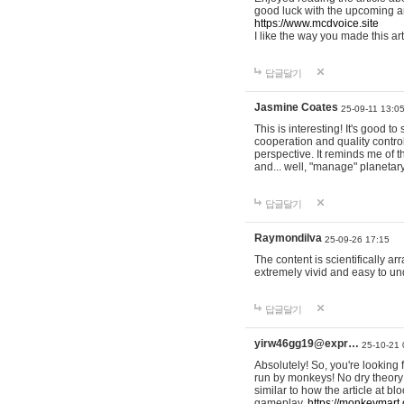
good luck with the upcoming ar
https://www.mcdvoice.site
I like the way you made this art
답글달기
Jasmine Coates
25-09-11 13:0
This is interesting! It's good t
cooperation and quality contro
perspective. It reminds me of 
and... well, "manage" planetary 
답글달기
Raymondilva
25-09-26 17:15
The content is scientifically a
extremely vivid and easy to u
답글달기
yirw46gg19@expr…
25-10-21 
Absolutely! So, you're looking
run by monkeys! No dry theory
similar to how the article at 
gameplay.
https://monkeymart.