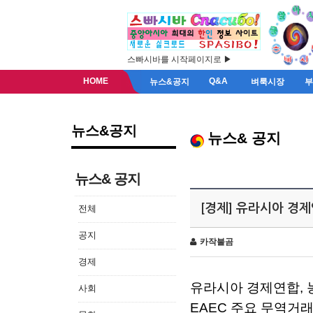
스빠시바를 시작페이지로 ▶
HOME
Q&A
뉴스&공지
벼룩시장
뉴스&공지
뉴스& 공지
뉴스& 공지
[경제] 유라시아 경제
전체
공지
카작불곰
경제
유라시아
경제연합
,
사회
EAEC
주요
무역거