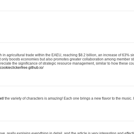
th in agricultural trade within the EAEU, reaching $8.2 billion, an increase of 63% s
 only boosts economies but also promotes greater collaboration among member stat
ppreciate the significance of strategic resource management, similar to how these c
/cookieclickerfree.github.io/
et/
the variety of characters is amazing! Each one brings a new flavor to the music. I
ve, really explains everything in detail, and the article is very interesting and effe