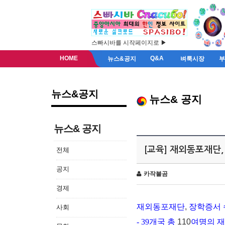
스빠시바를 시작페이지로 ▶
HOME
Q&A
뉴스&공지
벼룩시장
뉴스&공지
뉴스& 공지
뉴스& 공지
[교육] 재외동포재단
전체
공지
카작불곰
경제
재외동포재단
,
장학증서 
사회
- 39
개국 총
110
여명의 재