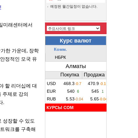
예정된 월간일정이 없습니다.
것
일미래센터에서
참가한
가운데
,
장학
 안정적인 모국 유
야 할 리더십에 대
을 주제로 강의
다
.
КУРСЫ COM
 성장할 수 있도
트워크를
구축해