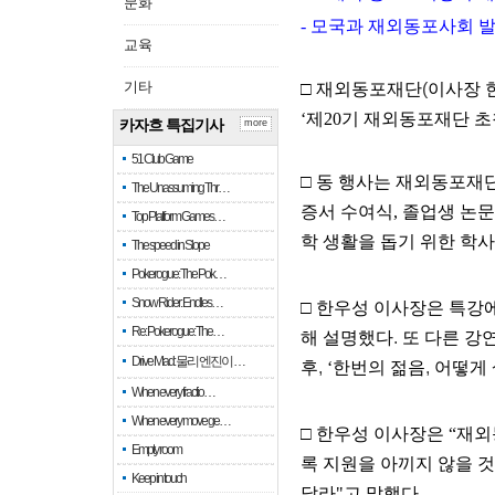
문화
-
모국과 재외동포사회 발
교육
기타
□ 재외동포재단
(
이사장 
‘
제
20
기
재외동포재단
초
카자흐 특집기사
more
51 Club Game
□ 동 행사는 재외동포재
The Unassuming Thr…
증서
수여식
,
졸업생
논문
Top Platform Games…
학 생활을 돕기 위한 학
The speed in Slope
Pokerogue: The Pok…
Snow Rider: Endles…
□ 한우성 이사장은 특강
Re: Pokerogue: The…
해 설명했다
.
또 다른 강
Drive Mad: 물리 엔진이 …
후
,
‘
한번의
젊음
,
어떻게 
When every fractio…
When every move ge…
□ 한우성 이사장은
“
재외
Empty room
록
지원을
아끼지
않을
것
Keep in touch
달라
"
고
말했다
.