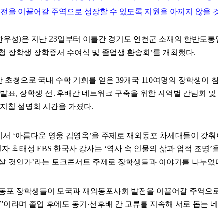
전을 이끌어갈 주역으로 성장할 수 있도록 지원을 아끼지 않을 
한우성
)
은 지난
23
일부터 이틀간 경기도 연천군
소재의
한반도통
청
장학생
장학증서
수여식
및
졸업생
환송회
’
를
개최했다
.
단 초청으로 국내 수학 기회를 얻은
39
개국
110
여명
의 장학생이
발표
,
장학생
선
․
후배간
네트워크 구축을 위한 지역별 간담회 및
사지침 설명회 시간을 가졌다
.
에서 ‘아름다운 영웅 김영옥’을 주제로 재외동포 차세대들이 갖춰
연자 최태성
EBS
한국사
강사는
‘
역사
속
인물의
삶과
업적
조명’
살 것인가’라는
토크콘서트 주제로 장학생들과
이야기를
나누었
동포
장학생들이
모국과 재외동포사회 발전을 이끌어갈 주역으로
”
이라며
졸업
후에도
동기
·
선후배
간
교류를
지속해
서로
돕는
네