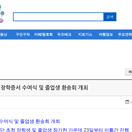
부동산
구인구직
카페/동호회
우즈베크
키르기스
여행정보
주요연
, 장학증서 수여식 및 졸업생 환송회 개최
1
수여식 및 졸업생 환송회 개최
단 초청 장학생 및 졸업생 참가한 가운데
23
일부터 이틀간 진행