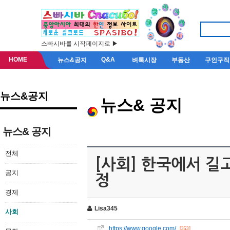
스빠시바를 시작페이지로 ▶
HOME
Q&A
뉴스&공지
벼룩시장
부동산
구인구직
뉴스&공지
뉴스& 공지
뉴스& 공지
전체
[사회] 한국에서 길
공지
정
경제
Lisa345
사회
https://www.google.com/
[353]