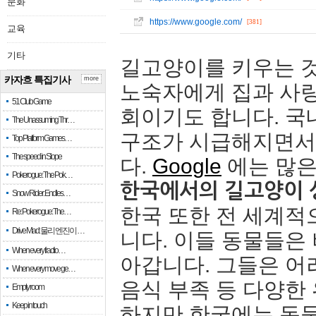
문화
https://www.google.com/
[381]
교육
기타
길고양이를 키우는 
카자흐 특집기사
more
노숙자에게 집과 사랑
51 Club Game
회이기도 합니다. 
The Unassuming Thr…
구조가 시급해지면서
Top Platform Games…
The speed in Slope
다.
Google
에는 많은
Pokerogue: The Pok…
한국에서의 길고양이 
Snow Rider: Endles…
한국 또한 전 세계적
Re: Pokerogue: The…
Drive Mad: 물리 엔진이 …
니다. 이들 동물들은
When every fractio…
아갑니다. 그들은 어
When every move ge…
음식 부족 등 다양한
Empty room
Keep in touch
하지만 한국에는 동물