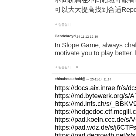
不同机构在不同领域可能有
可以大大提高找到合适Rep
답글달기
Gabrielaoyd
24-11-12 12:30
In Slope Game, always chall
motivate you to play better.
답글달기
chinahousehold@…
25-11-14 11:34
https://docs.aix.inrae.fr/s/d
https://md.bytewerk.org/s
https://md.infs.ch/s/_BBKV
https://hedgedoc.ctf.mcgill
https://pad.koeln.ccc.de/s
https://pad.wdz.de/s/j6CTF
https://pad.degrowth.net/s