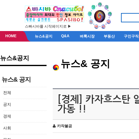
스빠시바를 시작페이지로 ▶
HOME
Q&A
뉴스&공지
벼룩시장
부동산
구인구직
뉴스&공지
뉴스& 공지
뉴스& 공지
전체
[경제] 카자흐스탄 
공지
가동 !!
경제
카작불곰
사회