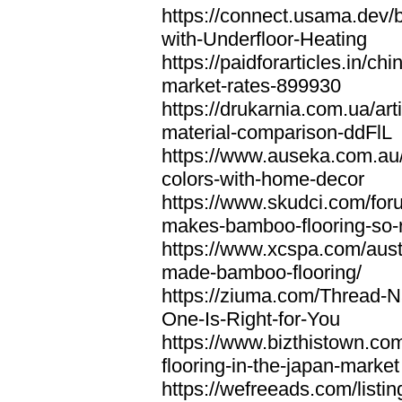
https://connect.usama.dev
with-Underfloor-Heating
https://paidforarticles.in/c
market-rates-899930
https://drukarnia.com.ua/ar
material-comparison-ddFlL
https://www.auseka.com.au/
colors-with-home-decor
https://www.skudci.com/foru
makes-bamboo-flooring-so-r
https://www.xcspa.com/aust
made-bamboo-flooring/
https://ziuma.com/Thread-
One-Is-Right-for-You
https://www.bizthistown.c
flooring-in-the-japan-market
https://wefreeads.com/listi