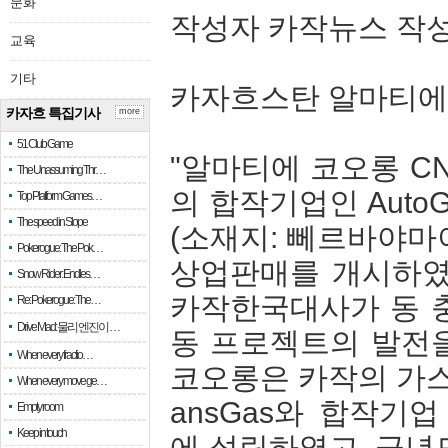
문화
작성자 카작뉴스 작성일 2
교육
기타
카자흐스탄 알마티에 
카자흐 특집기사
more
51 Club Game
"알마티에 코오롱 CN
The Unassuming Thr…
의 합작기업인 AutoG
Top Platform Games…
The speed in Slope
(소재지: 뻬르바야마
Pokerogue: The Pok…
상업판매를 개시하였고
Snow Rider: Endles…
카작한국대사가 동 
Re: Pokerogue: The…
Drive Mad: 물리 엔진이 …
동 프로젝트의 발전
When every fractio…
코오롱은 카작의 가스
When every move ge…
ansGas와 합작기업 A
Empty room
Keep in touch
에 설립하였고, 금년도