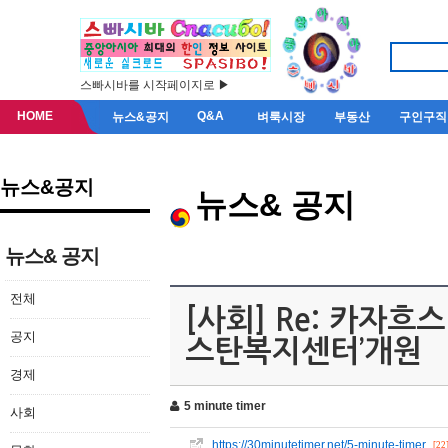
스빠시바를 시작페이지로 ▶
HOME
Q&A
뉴스&공지
벼룩시장
부동산
구인구직
뉴스&공지
뉴스& 공지
뉴스& 공지
전체
[사회] Re: 카자흐
공지
스탄복지센터’개원
경제
5 minute timer
사회
https://30minutetimer.net/5-minute-timer
[22