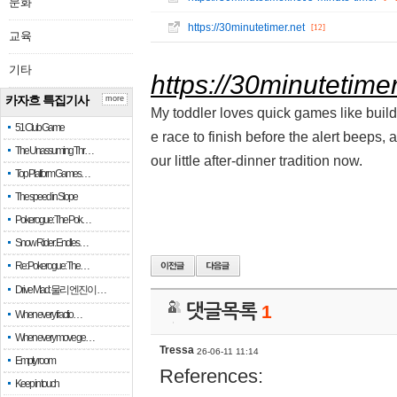
문화
https://30minutetimer.net
[12]
교육
기타
https://30minutetime
카자흐 특집기사
more
My toddler loves quick games like buil
51 Club Game
e race to finish before the alert beeps, 
The Unassuming Thr…
our little after-dinner tradition now.
Top Platform Games…
The speed in Slope
Pokerogue: The Pok…
Snow Rider: Endles…
Re: Pokerogue: The…
Drive Mad: 물리 엔진이 …
댓글목록
1
When every fractio…
When every move ge…
Tressa
26-06-11 11:14
Empty room
References:
Keep in touch