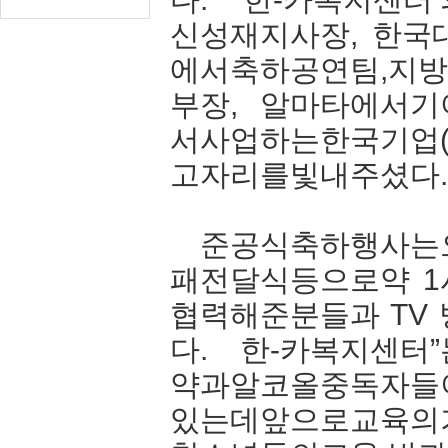
신성재지사장, 한국
에서축하공연팀,지방
부장, 알마타에서
서사업하는한국기업(
고자리를빛내주셨다
준공식축하행사는
패전달식등으로약 
협력해준분들과 TV
다. 한-카복지센터
약과알코올중독자들
있는데앞으로교육의