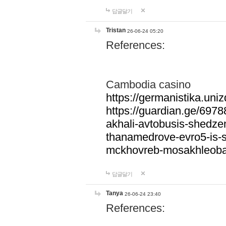
답글달기
Tristan
26-06-24 05:20
References:
Cambodia casino
https://germanistika.uni
https://guardian.ge/6978
akhali-avtobusis-shedze
thanamedrove-evro5-is-s
mckhovreb-mosakhleoba
답글달기
Tanya
26-06-24 23:40
References: