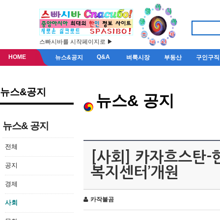
스빠시바를 시작페이지로 ▶
HOME
Q&A
뉴스&공지
벼룩시장
부동산
구인구직
뉴스&공지
뉴스& 공지
뉴스& 공지
전체
[사회] 카자흐스탄-
공지
복지센터’개원
경제
카작불곰
사회