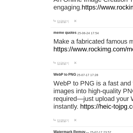
engaging.
https://www.rock
답글달기
meme quotes
25-06-24 17:54
Make a fabricated famous 
https://www.rockimg.com/m
답글달기
WebP to PNG
25-07-17 17:28
WebP to PNG is a fast and f
images into high-quality PNG
required—just upload your
instantly.
https://heic-tojpg
답글달기
Watermark Remov…
25-07-17 23:57