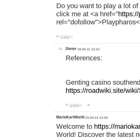
Do you want to play a lot 
click me at <a href="
https:/
rel="dofollow">Playpharos
답글달기
Dieter
26-06-11 10:43
References:
Genting casino southen
https://roadwiki.site/w
답글달기
MarioKartWorld
25-04-24 22:06
Welcome to
https://marioka
World! Discover the latest n