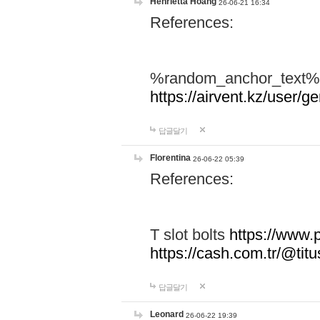
Henrietta Hoang
26-06-21 16:34
References:
%random_anchor_text
https://airvent.kz/user/g
답글달기
Florentina
26-06-22 05:39
References:
T slot bolts
https://www
https://cash.com.tr/@ti
답글달기
Leonard
26-06-22 19:39