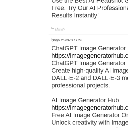
Use the Best AI Headshot G
Free. Try Our AI Profession
Results Instantly!
답글달기
lyqgo
25-03-09 17:24
ChatGPT Image Generator
https://imagegeneratorhub.
ChatGPT Image Generator |
Create high-quality AI ima
DALL·E-2 and DALL·E-3 mode
professional projects.
AI Image Generator Hub
https://imagegeneratorhub.
Free AI Image Generator On
Unlock creativity with Imag