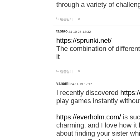
through a variety of challen
답글달기
taotao
24-10-25 12:32
https://sprunki.net/
The combination of different 
it
답글달기
yanami
24-11-19 17:15
I recently discovered
https:
play games instantly withou
https://everholm.com/
is suc
charming, and I love how it
about finding your sister whi