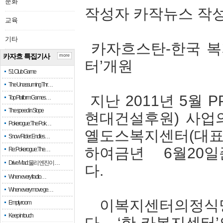
문화
작성자 카작뉴스 작성일 2
교육
기타
카자흐스탄-한국 복
카자흐 특집기사
more
터’개원
51 Club Game
The Unassuming Thr…
지난 2011년 5월 
Top Platform Games…
The speed in Slope
현대건설후원) 사업
Pokerogue: The Pok…
옐도스복지센터(대표 :
Snow Rider: Endles…
하여금년 6월20
Re: Pokerogue: The…
Drive Mad: 물리 엔진이 …
다.
When every fractio…
When every move ge…
이복지센터의정식명
Empty room
Keep in touch
다. ‘한-카복지센