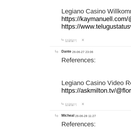
Legiano Casino Willko
https://kaymanuell.com
https://www.telugustat
답글달기
Dante
26-06-27 23:06
References:
Legiano Casino Video 
https://askmilton.tv/@f
답글달기
Micheal
26-06-28 11:27
References: