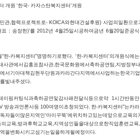
 개원 ‘한국- 카자스탄복지센터’개원
PP (민관,협력프로젝트로- KOICA와현대건설후원) 사업의일환으
 : 송장헌)’를 2012년 4월25일시공하여금년 6월20일준
한-카복지센터”명명하기로했다. ‘한-카복지센터’의개원식에
국대사관에서김홍표참사관,한국문화원에서축하공연팀,지방정부내
타에서기아대책김현두단원과카라간다지역에서사업하는한국기업(
를빛내주셨다.
이핑커팅식과축하공연및감사패전달식등으로약 1시간반동안
V 방송과언론사등 100여명이초청되었다. 한-카복지센터”는
독자들이많은지역인‘마이꾸뚝’에위치하고있는데앞으로교육의
들의교육,방과후학교교육,지역성인들을대상으로한직업훈련교육,
역을변화시키고섬기는일을하게될예정이다.