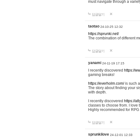
must navigate through a variet
답글달기
taotao
24-10-25 12:32
https://sprunki.net/
The combination of different mus
답글달기
yanami
24-11-19 17:15
I recently discovered
https://w
gaming breaks!
https://everholm.com/
is such a
The story about finding your si
with depth.
I recently discovered
https://at
classes to choose from. I love
Highly recommended for RPG 
답글달기
sprunkilove
24-12-01 12:33