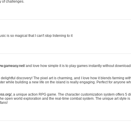
y of challenges.
ic is so magical that I can't stop listening to it
ww.gameasy.net/
and love how simple it is to play games instantly without downloads
 delightful discovery! The pixel art is charming, and I love how it blends farming wi
ster while building a new life on the island is really engaging. Perfect for anyone
lyss.org/,
a unique action RPG game. The character customization system offers 5 di
 the open world exploration and the real-time combat system. The unique art style is
fans!