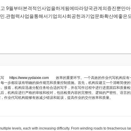
공되고 9월부터본격적인사업을하게됨에따라양국관계의증진뿐만
민.관협력사업을통해서기업의사회공헌과기업문화확산에좋은
业代写
https://www.yydaixie.com
效率的重要环节。一个高效的作业代写机构应有
，每一步都应该有明确的操作规范和质量控制措施。首先，机构应建立一个清晰简便的
料。接着，机构应迅速分配任务给合适的写手，并在写作过程中进行进度跟踪和质量检
成后，机构应进行严格的审核和校对，包括检查内容的完整性、逻辑的严密性、语言的
程，作业代写机构能够有效减少错误和延误，提高作业的交付效率和质量。
ultiple levels, each with increasing difficulty. From winding roads to treacherous l