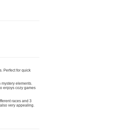
. Perfect for quick
th mystery elements.
 who enjoys cozy games
fferent races and 3
 also very appealing.