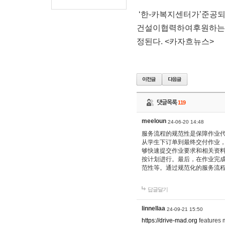
‘한-카복지센터가’준
건설이협력하여후원하는
정된다. <카자흐뉴스>
댓글목록
119
meeloun
24-06-20 14:48
服务流程的规范性是保障作
从学生下订单到最终交付作业
够快速提交作业要求和相关资
按计划进行。最后，在作业完
范性等。通过规范化的服务流
답글달기
linnellaa
24-09-21 15:50
https://drive-mad.org
features m