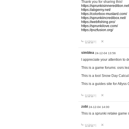
Thank you for sharing this!
https://sprunkisinneredition.net
https://abgerny.net/
https://colorbox-mustard.com/
https://sprunkiincredibox.net/
https://webfishing.pro/
https://sprunkilove.com/
https://pvzfusion.org/
답글달기
simblea
24-12-04 13:56
I appreciate your attention to 
This is a game forums: osrs l
This is a tool Snow Day Calcul
This is a guides site for Atlys
답글달기
zobi
24-12-04 14:00
This is a sprunki retake game s
답글달기