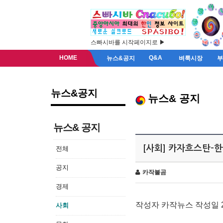
스빠시바를 시작페이지로 ▶
HOME
Q&A
뉴스&공지
벼룩시장
뉴스&공지
뉴스& 공지
뉴스& 공지
[사회] 카자흐스탄-
전체
공지
카작불곰
경제
작성자 카작뉴스 작성일 2013
사회