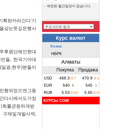
예정된 월간일정이 없습니다.
로기획된카라간다‘기
공식을갖는뜻깊은행사
는주후원단체인현대
빈들, 한국기아대
일광,현우)분들이
진행되었으면그동
카라간다시에서도가장
КУРСЫ COM
기회를균등하게받
 구제및개발사역,