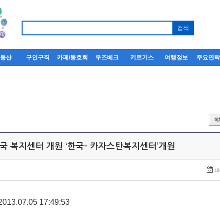
부동산
구인구직
카페/동호회
우즈베크
키르기스
여행정보
주요연
한국 복지센터 개원 ‘한국- 카자스탄복지센터’개원
18
.07.05 17:49:53