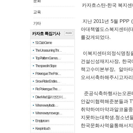
문화
카자흐스탄-한국 복지센터
교육
지난 2011년 5월 P
기타
아대책옐도스복지센터(대표
카자흐 특집기사
more
를갖게되었다.
51 Club Game
The Unassuming Thr…
이복지센터의정식명칭을“
Top Platform Games…
건설신성재지사장, 한
The speed in Slope
책고수미본부장, 알마
Pokerogue: The Pok…
오셔서축하해주시고자리
Snow Rider: Endles…
Re: Pokerogue: The…
준공식축하행사는오픈테
Drive Mad: 물리 엔진이 …
안같이협력해준분들과 T
When every fractio…
취약하여마약과알코올중
When every move ge…
지못하는대학생.청소년
Empty room
한국문화사역을통해서지
Keep in touch