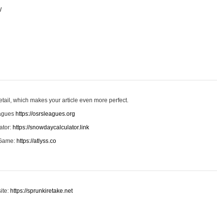
/
detail, which makes your article even more perfect.
eagues
https://osrsleagues.org
ator:
https://snowdaycalculator.link
s Game:
https://atlyss.co
ite:
https://sprunkiretake.net