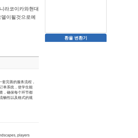
아니라코이카와현대
모델이될것으로예
환율 변환기
一套完善的服务流程，
订单系统，使学生能
查，确保每个环节都
流畅性以及格式的规
andscapes, players