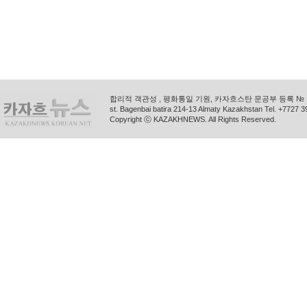
합리적 객관성 , 평화통일 기원, 카자흐스탄 문공부 등록 № 11
st. Bagenbai batira 214-13 Almaty Kazakhstan Tel. +772
Copyright ⓒ KAZAKHNEWS. All Rights Reserved.