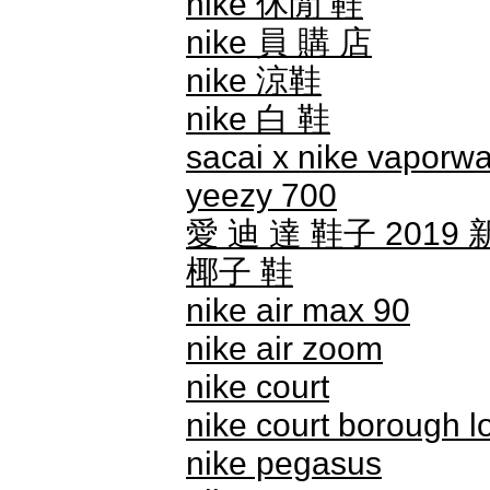
nike 休閒 鞋
nike 員 購 店
nike 涼鞋
nike 白 鞋
sacai x nike vaporwa
yeezy 700
愛 迪 達 鞋子 2019
椰子 鞋
nike air max 90
nike air zoom
nike court
nike court borough l
nike pegasus