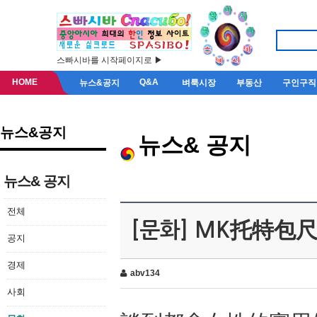
스빠시바를 시작페이지로 ▶
HOME
Q&A
뉴스&공지
벼룩시장
부동산
구인구직
뉴스&공지
뉴스& 공지
뉴스& 공지
전체
[문화] MK托特
공지
경제
abv134
사회