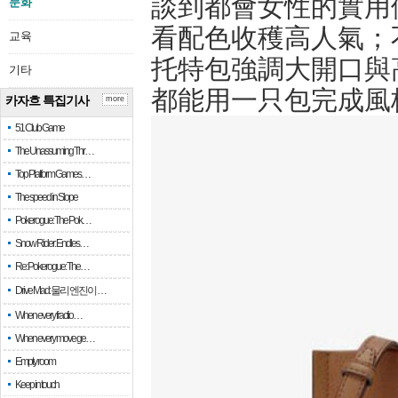
談到都會女性的實用
문화
看配色收穫高人氣；
교육
托特包強調大開口與
기타
都能用一只包完成風
카자흐 특집기사
more
51 Club Game
The Unassuming Thr…
Top Platform Games…
The speed in Slope
Pokerogue: The Pok…
Snow Rider: Endles…
Re: Pokerogue: The…
Drive Mad: 물리 엔진이 …
When every fractio…
When every move ge…
Empty room
Keep in touch