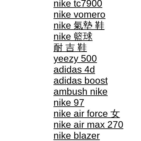
nike tc7900
nike vomero
nike 氣墊 鞋
nike 籃球
耐 吉 鞋
yeezy 500
adidas 4d
adidas boost
ambush nike
nike 97
nike air force 女
nike air max 270
nike blazer