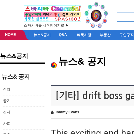
스빠시바를 시작페이지로 ▶
HOME
Q&A
뉴스&공지
벼룩시장
부동산
구인구직
뉴스&공지
뉴스& 공지
뉴스& 공지
전체
[기타] drift boss 
공지
경제
Tommy Evans
사회
This exciting and ha