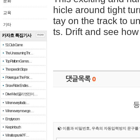
문화
hicle around tight t
교육
tay on the track to 
기타
ts. Drift and see how
카자흐 특집기사
more
51 Club Game
The Unassuming Thr…
Top Platform Games…
The speed in Slope
Pokerogue: The Pok…
댓글목록
0
Snow Rider: Endles…
Drive Mad: 물리 엔진이 …
When every fractio…
등
When every move ge…
Empty room
Keep in touch
이름과 비밀번호, 우측의 자동입력방지 문구를 
What is sprunki? F…