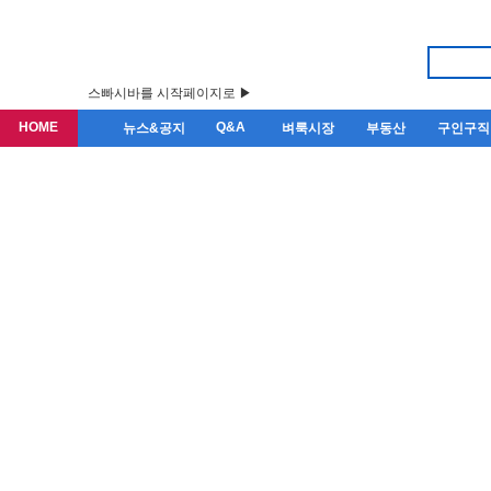
스빠시바를 시작페이지로 ▶
HOME
Q&A
뉴스&공지
벼룩시장
부동산
구인구직