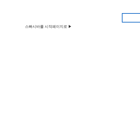
스빠시바를 시작페이지로 ▶
HOME
Q&A
뉴스&공지
벼룩시장
부동산
구인구직