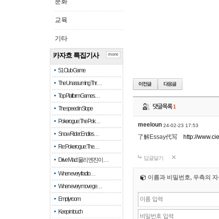
문화
교육
기타
카자흐 특집기사
more
51 Club Game
The Unassuming Thr…
Top Platform Games…
댓글목록
1
The speed in Slope
Pokerogue: The Pok…
meeloun
24-02-23 17:53
Snow Rider: Endles…
了解Essay代写
http://www.ci
Re: Pokerogue: The…
답글달기
Drive Mad: 물리 엔진이 …
When every fractio…
이름과 비밀번호, 우측의 자
When every move ge…
Empty room
Keep in touch