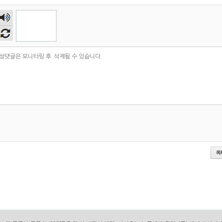
숫자
음성
듣기