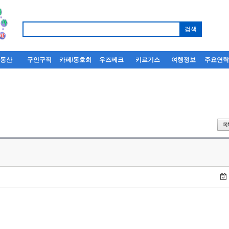
부동산
구인구직
카페/동호회
우즈베크
키르기스
여행정보
주요연