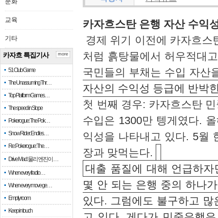
문화
교육
카자흐스탄 은행 자산 수익성
경제 위기 이전에 카자흐스
기타
처럼 흙탕물에서 허우적대고
카자흐 특집기사
more
국민들의 부채는 수입 자산
51 Club Game
The Unassuming Thr…
자산의 수익성 등급에 반박
Top Platform Games…
첫 번째 경우
:
카자흐스탄 민
The speed in Slope
수입은
1300
만 텡게였다
.
올
Pokerogue: The Pok…
Snow Rider: Endles…
익성을 나타내고 있다
. 5
월 
Re: Pokerogue: The…
장과 맞먹는다
.
Drive Mad: 물리 엔진이 …
대출 품질에 대해 언급하자
When every fractio…
몇 안 되는 은행 중의 하나
When every move ge…
Empty room
있다
.
그럼에도 불구하고 많
Keep in touch
고 있다
.
게다가 민중은행은