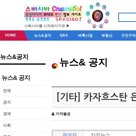
스빠시바를 시작페이지로 ▶
HOME
Q&A
뉴스&공지
벼룩시장
부동산
구인구직
뉴스&공지
뉴스& 공지
뉴스& 공지
전체
[기타] 카자흐스탄 
공지
경제
카작불곰
사회
작성자
카작뉴스