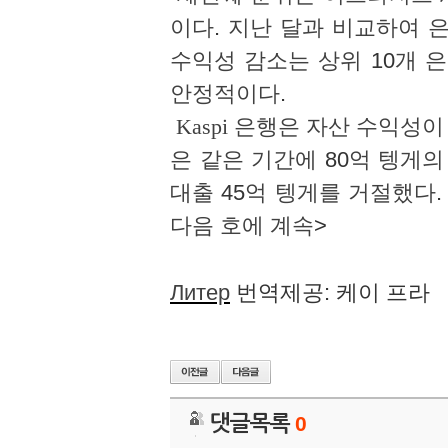
이다
.
지난 달과 비교하여 
수익성 감소는 상위
10
개 
안정적이다
.
Kaspi
은행은 자산 수익성이
은 같은 기간에
80
억 텡게의
대출
45
억 텡게를 거절했다
다음 호에 계속
>
Литер
번역제공
:
케이 프라
댓글목록
0