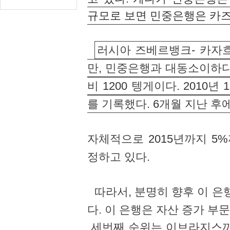
규모로 보면 민중은행은 카
러시아 즈베르뱅크
-
카자흐
만
,
민중은행과 대동소이하
비
1200
텡게이다
. 2010
년
1
를 기록했다
. 6
개월 지난 후
자체적으로
2015
년까지
5%
정하고 있다
.
따라서
,
분명히 향후 이 은
다
.
이 은행은 자산 증가 부
세번째 순위는 이브라지스끼