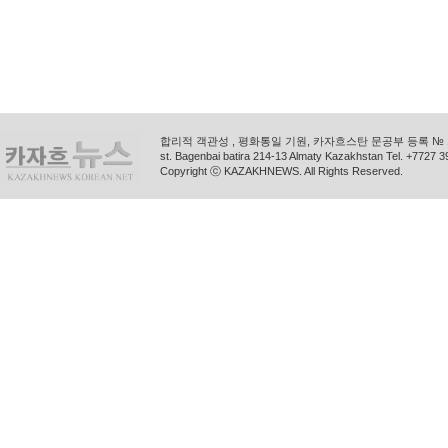
합리적 객관성 , 평화통일 기원, 카자흐스탄 문공부 등록 № 11
st. Bagenbai batira 214-13 Almaty Kazakhstan Tel. +772
Copyright ⓒ KAZAKHNEWS. All Rights Reserved.