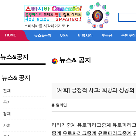
스빠시바를 시작페이지로 ▶
HOME
Q&A
뉴스&공지
벼룩시장
부동산
구인구직
뉴스&공지
뉴스& 공지
뉴스& 공지
[사회] 긍정적 사고: 희망과 성공의
전체
공지
열라면
경제
라리가중계
유로파리그중계
유로파리
사회
중계
유로파리그중계
유로파리그중계