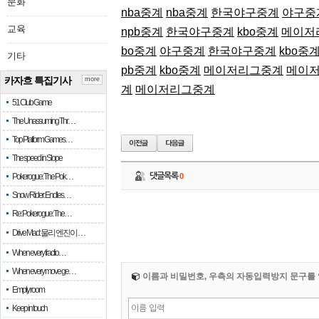
문화
nba중계
nba중계
한국야구중계
야구중
교육
npb중계
한국야구중계
kbo중계
메이저
bo중계
야구중계
한국야구중계
kbo중
기타
pb중계
kbo중계
메이저리그중계
메이
카자흐 특집기사
more
계
메이저리그중계
51 Club Game
The Unassuming Thr…
Top Platform Games…
The speed in Slope
Pokerogue: The Pok…
댓글목록
0
Snow Rider: Endles…
Re: Pokerogue: The…
Drive Mad: 물리 엔진이 …
When every fractio…
When every move ge…
이름과 비밀번호, 우측의 자동입력방지 문구를 
Empty room
Keep in touch