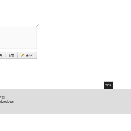
TOP
 후원
zakredbear