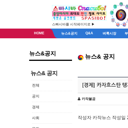
스빠시바를 시작페이지로 ▶
HOME
Q&A
뉴스&공지
벼룩시장
뉴스&공지
뉴스& 공지
뉴스& 공지
[경제] 카자흐스탄 텡
전체
공지
카작불곰
경제
작성자 카작뉴스 작성일 2014
사회