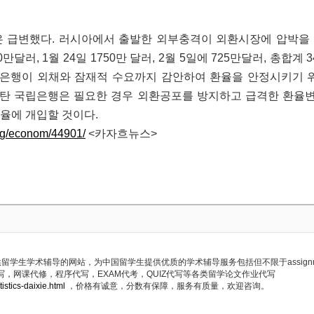
은 급변했다. 러시아에서 출발한 외부충격이 외환시장에 압박을 
0만달러, 1월 24일 1750만 달러, 2월 5일에 725만달러, 총합계
립은행이 외채와 잠재적 수요까지 감안하여 환율을 안정시키기 
스탄 국립은행은 필요한 경우 외환공포를 방지하고 급격한 환율
환율에 개입할 것이다.
kg/econom/44901/
<카자흐뉴스>
供留学生学术辅导的网站，为中国留学生提供优质的学术辅导服务包括但不限于assignme
ork代写，网课代修，程序代写，EXAM代考，QUIZ代写等各类留学论文作业代写
istics-daixie.html
，价格有诚意，分数有保障，服务有质量，欢迎咨询。