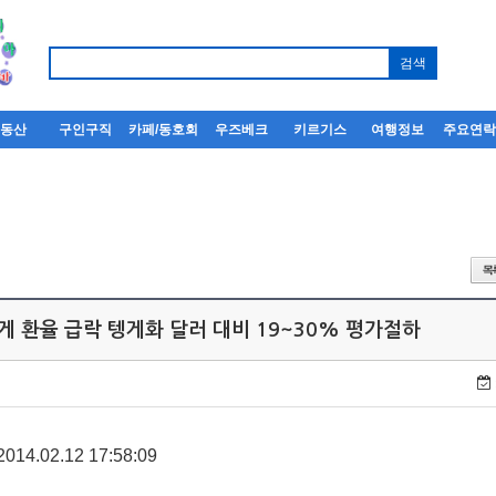
부동산
구인구직
카페/동호회
우즈베크
키르기스
여행정보
주요연
게 환율 급락 텡게화 달러 대비 19~30% 평가절하
.02.12 17:58:09