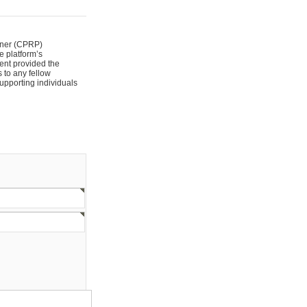
ioner (CPRP)
e platform’s
ent provided the
 to any fellow
supporting individuals