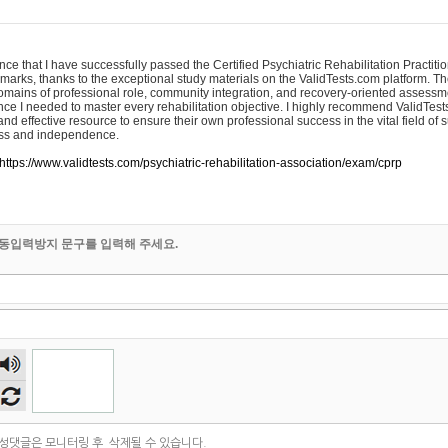
nce that I have successfully passed the Certified Psychiatric Rehabilitation Practit
nt marks, thanks to the exceptional study materials on the ValidTests.com platform. Th
mains of professional role, community integration, and recovery-oriented assessm
ce I needed to master every rehabilitation objective. I highly recommend ValidTests
 and effective resource to ensure their own professional success in the vital field of 
ess and independence.
https://www.validtests.com/psychiatric-rehabilitation-association/exam/cprp
동입력방지 문구를 입력해 주세요.
숫자
음성
듣기