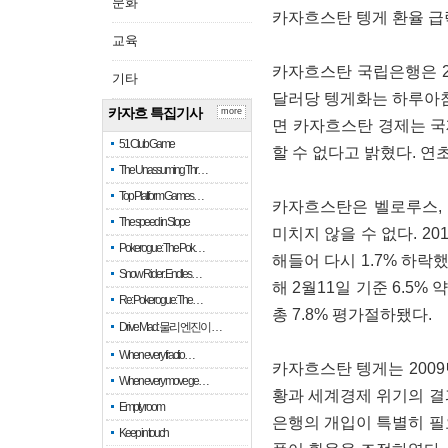
문화
카자흐스탄 텡게 환율 급락
교육
카자흐스탄 국립은행은 201
기타
달러당 텡게화는 하루아침
카자흐 특집기사
more
면 카자흐스탄 경제는 국
51 Club Game
할 수 없다고 밝혔다. 연
The Unassuming Thr…
Top Platform Games…
카자흐스탄은 벨로루스,
The speed in Slope
미치지 않을 수 없다. 2
Pokerogue: The Pok…
해들어 다시 1.7% 하락했
Snow Rider: Endles…
해 2월11일 기준 6.5%
Re: Pokerogue: The…
총 7.8% 평가절하됐다.
Drive Mad: 물리 엔진이 …
When every fractio…
카자흐스탄 텡게는 2009
When every move ge…
황과 세계경제 위기의 결과
Empty room
은행의 개입이 특별히 필
Keep in touch