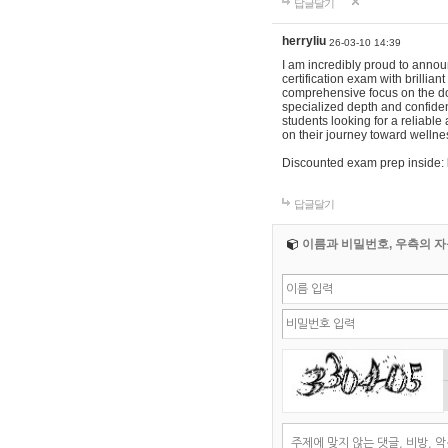
답글달기
herryliu
26-03-10 14:39
I am incredibly proud to annou
certification exam with brillia
comprehensive focus on the do
specialized depth and confiden
students looking for a reliable
on their journey toward welln
Discounted exam prep inside:
답글달기
이름과 비밀번호, 우측의 자