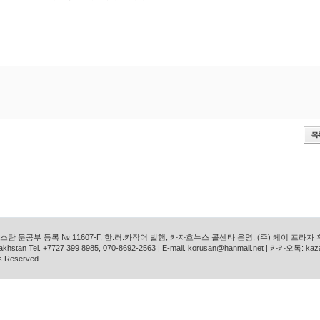
탄 문공부 등록 № 11607-Г, 한.러.카작어 발행, 카자흐뉴스 콜센타 운영, (주) 케이 프라자
azakhstan Tel. +7727 399 8985, 070-8692-2563 | E-mail. korusan@hanmail.net | 카카오톡: ka
s Reserved.