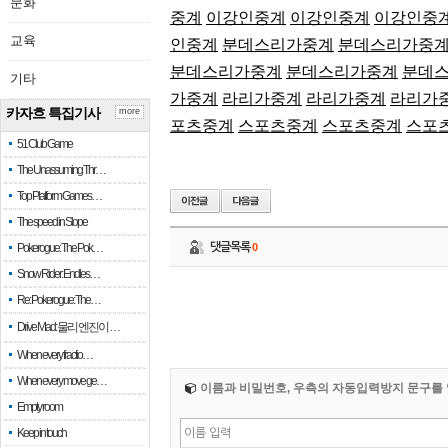
문화
중계
이강인중계
이강인중계
이강인중
교육
인중계
분데스리가중계
분데스리가중
분데스리가중계
분데스리가중계
분데
기타
가중계
라리가중계
라리가중계
라리가
카자흐 특집기사
more
포츠중계
스포츠중계
스포츠중계
스포
51 Club Game
The Unassuming Thr…
Top Platform Games…
The speed in Slope
Pokerogue: The Pok…
댓글목록
0
Snow Rider: Endles…
Re: Pokerogue: The…
Drive Mad: 물리 엔진이 …
When every fractio…
When every move ge…
이름과 비밀번호, 우측의 자동입력방지 문구를 
Empty room
Keep in touch