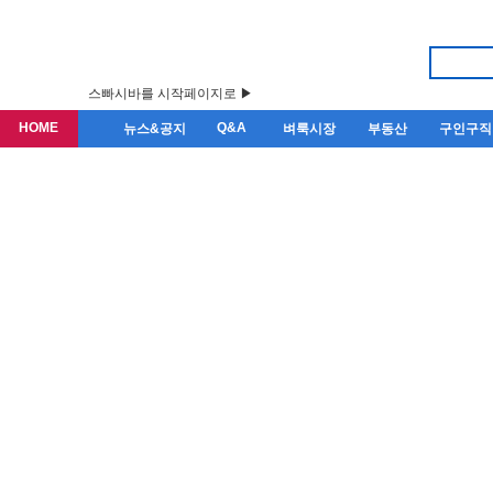
스빠시바를 시작페이지로 ▶
HOME
Q&A
뉴스&공지
벼룩시장
부동산
구인구직