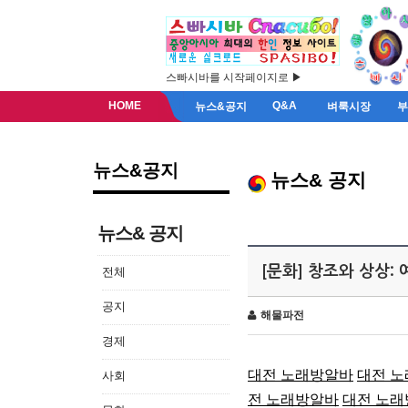
스빠시바를 시작페이지로 ▶
HOME
Q&A
뉴스&공지
벼룩시장
뉴스&공지
뉴스& 공지
뉴스& 공지
[문화] 창조와 상상:
전체
공지
해물파전
경제
대전 노래방알바
대전 
사회
전 노래방알바
대전 노