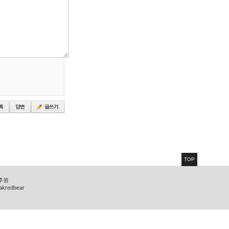
TOP
 후원
zakredbear