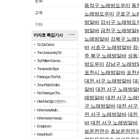
문화
동작구 노래방도우미
동
교육
노래방도우미
구로구 노
방알바
강서구 노래방도
기타
방알바
금천구 노래방알
카자흐 특집기사
more
노래방알바
강북구 노래
51 Club Game
바
서초구 노래방알바
잠
The Unassuming Thr…
주 북구 노래방알바
성동
Top Platform Games…
방도우미
강남구 노래방
The speed in Slope
포천시 노래방알바
포천
Pokerogue: The Pok…
대전 서구 노래방알바
대
Snow Rider: Endles…
알바
대전 서구 노래방알
Re: Pokerogue: The…
래방알바
대전 서구 노
Drive Mad: 물리 엔진이 …
구 노래방알바
대전 서구
When every fractio…
전 서구 노래방알바
대전
When every move ge…
바
대전 서구 노래방알바
Empty room
보운전연수
초보운전연
Keep in touch