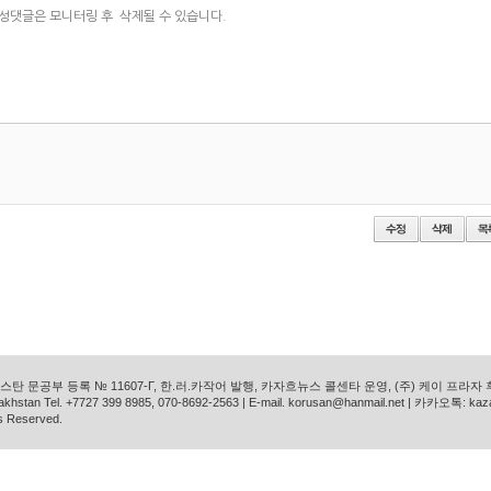
탄 문공부 등록 № 11607-Г, 한.러.카작어 발행, 카자흐뉴스 콜센타 운영, (주) 케이 프라자
azakhstan Tel. +7727 399 8985, 070-8692-2563 | E-mail. korusan@hanmail.net | 카카오톡: ka
s Reserved.