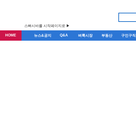
스빠시바를 시작페이지로 ▶
HOME
Q&A
뉴스&공지
벼룩시장
부동산
구인구직