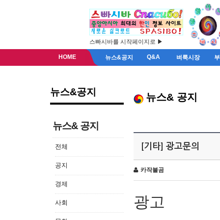
스빠시바를 시작페이지로 ▶
HOME
Q&A
뉴스&공지
벼룩시장
뉴스&공지
뉴스& 공지
뉴스& 공지
[기타] 광고문의
전체
공지
카작불곰
경제
광고
사회