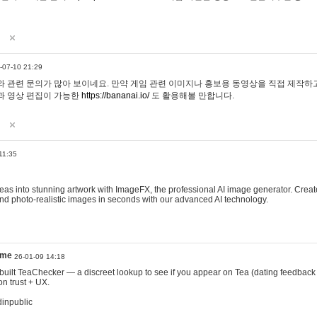
-07-10 21:29
 관련 문의가 많아 보이네요. 만약 게임 관련 이미지나 홍보용 동영상을 직접 제작하고 
과 영상 편집이 가능한
https://bananai.io/
도 활용해볼 만합니다.
11:35
eas into stunning artwork with ImageFX, the professional AI image generator. Create
, and photo-realistic images in seconds with our advanced AI technology.
ame
26-01-09 14:18
 I built TeaChecker — a discreet lookup to see if you appear on Tea (dating feedback
n trust + UX.
dinpublic