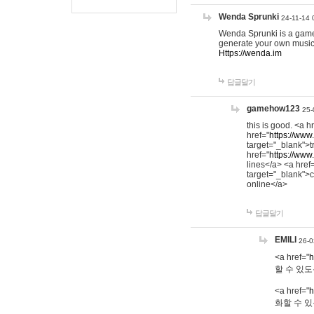
Wenda Sprunki
24-11-14 
Wenda Sprunki is a game t
generate your own music
Https://wenda.im
답글달기
gamehow123
25-
this is good. <a h
href="
https://www
target="_blank">t
href="
https://www
lines</a> <a href
target="_blank">c
online</a>
답글달기
EMILI
26-0
<a href="
h
할 수 있도
<a href="
h
화할 수 