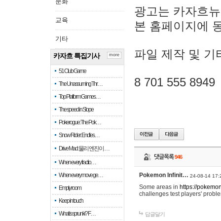
문화
광고는 카자흐뉴
교육
본 홈페이지에 
기타
파일 제작 및 기
카자흐 특집기사
more
51 Club Game
8 701 555 8949
The Unassuming Thr…
Top Platform Games…
The speed in Slope
Pokerogue: The Pok…
Snow Rider: Endles…
Drive Mad: 물리 엔진이 …
댓글목록
946
When every fractio…
When every move ge…
Pokemon Infinit…
24-08-14 17:
Some areas in
https://pokemoni
Empty room
challenges test players' proble
Keep in touch
What is sprunki? F…
답글달기