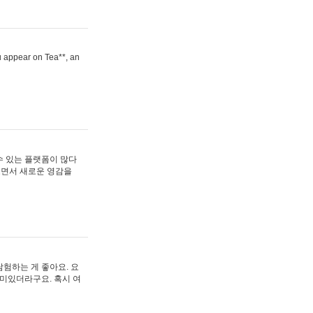
ou appear on Tea**, an
수 있는 플랫폼이 많다
보면서 새로운 영감을
험하는 게 좋아요. 요
재미있더라구요. 혹시 여