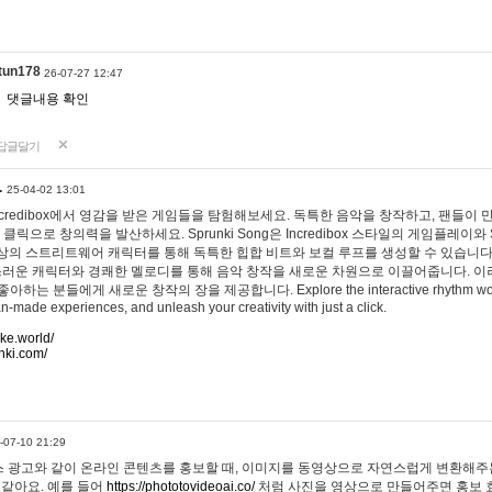
tun178
26-07-27 12:47
댓글내용 확인
답글달기
…
25-04-02 13:01
 Incredibox에서 영감을 받은 게임들을 탐험해보세요. 독특한 음악을 창작하고, 팬들이
 클릭으로 창의력을 발산하세요. Sprunki Song은 Incredibox 스타일의 게임플레이와 
상의 스트리트웨어 캐릭터를 통해 독특한 힙합 비트와 보컬 루프를 생성할 수 있습니다. 또한
사랑스러운 캐릭터와 경쾌한 멜로디를 통해 음악 창작을 새로운 차원으로 이끌어줍니다. 이
는 분들에게 새로운 창작의 장을 제공합니다. Explore the interactive rhythm world 
n-made experiences, and unleash your creativity with just a click.
ake.world/
nki.com/
-07-10 21:29
 광고와 같이 온라인 콘텐츠를 홍보할 때, 이미지를 동영상으로 자연스럽게 변환해주는
 같아요. 예를 들어
https://phototovideoai.co/
처럼 사진을 영상으로 만들어주면 홍보 효