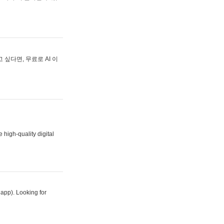
싶다면, 무료로 AI 이
 high-quality digital
 app). Looking for