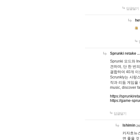
답글달기
he
Sprunki retake 
Sprunki 모드와
견하며, 단 한 번의
결합하여 40개 이
Scrunkly는 
작과 리듬 게임을 좋아하
music, discover fa
https://sprunkiret
https://game-spru
답글달기
lshimin
26
카자흐뉴스
면 좋을 것