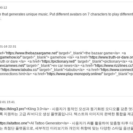
00:12
hat generates unique music. Put different avatars on 7 characters to play different
.
01-16 22:31
ref="
https://www.thebazaargame.net"
target="_blank">the bazaar game</a> <a
.gamehow.io/"
target="_blank"> gamehow </a> <a href="
https://www.truth-or-dare.o
ruth or dare </a> <a href="
https://pictionary.net/"
target="_blank">pictionary</a> <a
.evcarnews.net/"
target="_blank">ev car news</a> <a href="
https://www.rizzlines.cc/
="
https://www.labubu.cc/"
target="_blank">labubu</a> <a href="
https://www.connecti
onnections hint</a> <a href="
https://www.play-monopoly.online/"
target="_blank">
2-01 15:41
ttps://kling3.pro"
>Kling 3.0</a> - 사용자가 동적인 모션과 동기화된 오디오를 갖춘 
록 지원하는 고급 AI 비디오 생성 플랫폼입니다. 텍스트와 이미지의 완벽한 통합을 제공
ttps://aitattoo.one"
>AI Tattoo Generator</a> - 사용자가 AI를 활용하여 맞춤형 
있는 최첨단 플랫폼으로, 세부적인 미리보기와 개인의 취향에 맞는 다양한 스타일 옵션