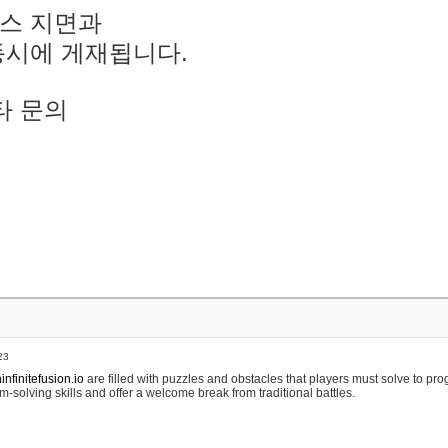
스 지면과
동시에 게재됩니다.
타 문의
23
nfinitefusion.io
are filled with puzzles and obstacles that players must solve to pr
m-solving skills and offer a welcome break from traditional battles.