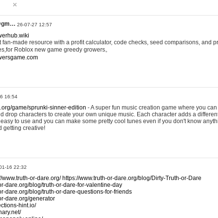
@gm…
26-07-27 12:57
werhub.wiki
 fan-made resource with a profit calculator, code checks, seed comparisons, and pr
es,for Roblox new game greedy growers。
owersgame.com
26 16:54
x.org/game/sprunki-sinner-edition
- A super fun music creation game where you can 
d drop characters to create your own unique music. Each character adds a differen
lly easy to use and you can make some pretty cool tunes even if you don't know anyt
d getting creative!
01-16 22:32
://www.truth-or-dare.org/
https://www.truth-or-dare.org/blog/Dirty-Truth-or-Dare
or-dare.org/blog/truth-or-dare-for-valentine-day
or-dare.org/blog/truth-or-dare-questions-for-friends
-or-dare.org/generator
tions-hint.io/
nary.net/