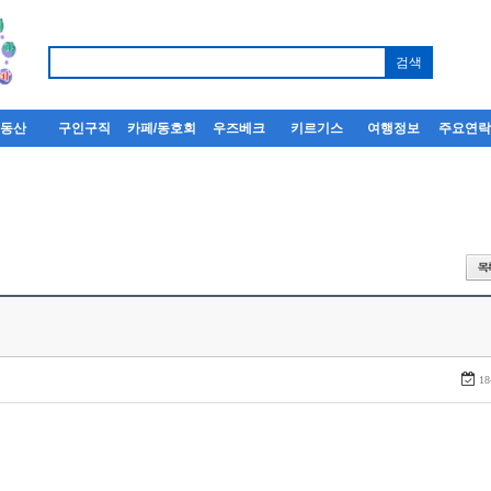
부동산
구인구직
카페/동호회
우즈베크
키르기스
여행정보
주요연
18