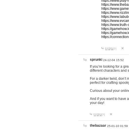
https://www.play-
https://www.theb
https://www.game
https://www.rizzli
https://www.labub
https://www.evcar
https://www.truth
https://gamehow.
https://gamehow.
https://connections
답글달기
sprunki
24-12-04 15:52
If you’re looking for a g
different characters and 
For a darker twist, don’t
perfect for crafting spoo
Curious about your onlin
And if you want to have a
your day!
답글달기
thebazaar
25-01-10 01:59