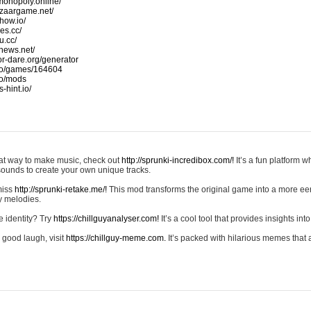
monopoly.online/
azaargame.net/
how.io/
nes.cc/
u.cc/
news.net/
-or-dare.org/generator
io/games/164604
io/mods
-hint.io/
reat way to make music, check out
http://sprunki-incredibox.com/!
It’s a fun platform 
sounds to create your own unique tracks.
 miss
http://sprunki-retake.me/!
This mod transforms the original game into a more ee
ky melodies.
e identity? Try
https://chillguyanalyser.com!
It’s a cool tool that provides insights into 
 good laugh, visit
https://chillguy-meme.com.
It’s packed with hilarious memes that 