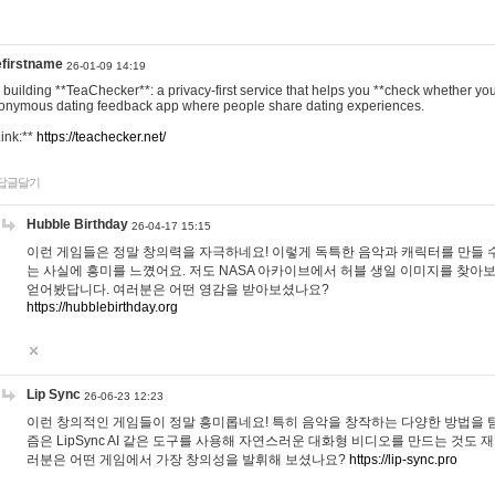
efirstname
26-01-09 14:19
m building **TeaChecker**: a privacy-first service that helps you **check whether y
onymous dating feedback app where people share dating experiences.
Link:**
https://teachecker.net/
답글달기
Hubble Birthday
26-04-17 15:15
이런 게임들은 정말 창의력을 자극하네요! 이렇게 독특한 음악과 캐릭터를 만들 
는 사실에 흥미를 느꼈어요. 저도 NASA 아카이브에서 허블 생일 이미지를 찾아
얻어봤답니다. 여러분은 어떤 영감을 받아보셨나요?
https://hubblebirthday.org
Lip Sync
26-06-23 12:23
이런 창의적인 게임들이 정말 흥미롭네요! 특히 음악을 창작하는 다양한 방법을 탐
즘은 LipSync AI 같은 도구를 사용해 자연스러운 대화형 비디오를 만드는 것도 
러분은 어떤 게임에서 가장 창의성을 발휘해 보셨나요?
https://lip-sync.pro