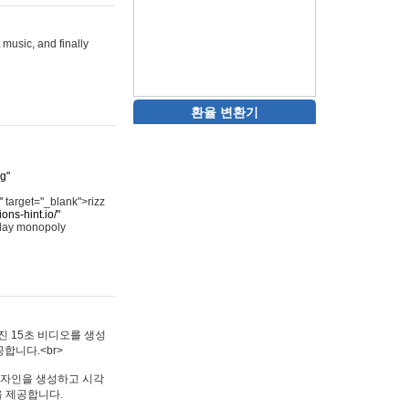
 music, and finally
환율 변환기
rg"
"
target="_blank">rizz
ons-hint.io/"
play monopoly
멋진 15초 비디오를 생성
합니다.<br>
타투 디자인을 생성하고 시각
을 제공합니다.