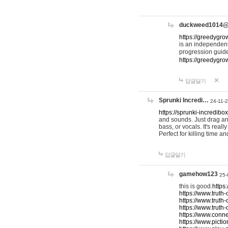
duckweed1014
https://greedygro
is an independent
progression guid
https://greedygr
답글달기
Sprunki Incredi…
24-11-
https://sprunki-incredibo
and sounds. Just drag an
bass, or vocals. It's rea
Perfect for killing time an
답글달기
gamehow123
25-
this is good.
https
https://www.truth-
https://www.truth-
https://www.truth
https://www.connec
https://www.pictio