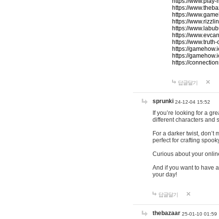
https://www.play-
https://www.theb
https://www.game
https://www.rizzli
https://www.labub
https://www.evcar
https://www.truth
https://gamehow.
https://gamehow.
https://connections
답글달기
sprunki
24-12-04 15:52
If you’re looking for a g
different characters and 
For a darker twist, don’t
perfect for crafting spoo
Curious about your onlin
And if you want to have a
your day!
답글달기
thebazaar
25-01-10 01:59