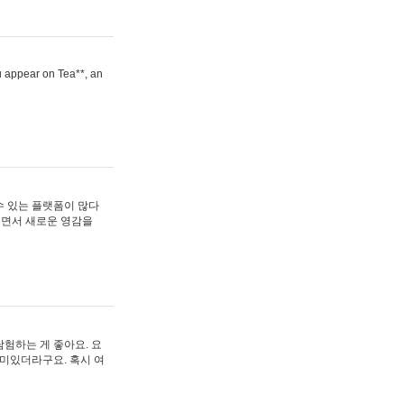
ou appear on Tea**, an
수 있는 플랫폼이 많다
보면서 새로운 영감을
험하는 게 좋아요. 요
재미있더라구요. 혹시 여