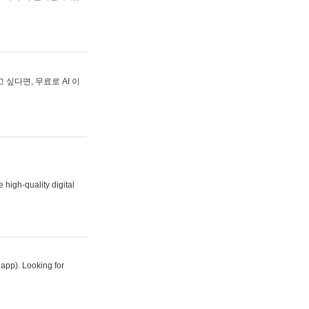
싶다면, 무료로 AI 이
 high-quality digital
 app). Looking for