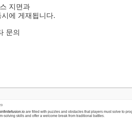
스 지면과
동시에 게재됩니다.
타 문의
23
nfinitefusion.io
are filled with puzzles and obstacles that players must solve to pr
m-solving skills and offer a welcome break from traditional battles.