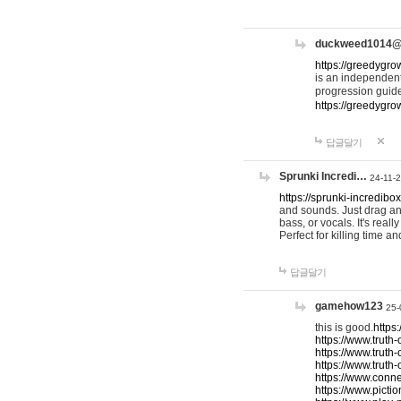
duckweed1014
https://greedygro
is an independent
progression guid
https://greedygr
답글달기
Sprunki Incredi…
24-11-
https://sprunki-incredibo
and sounds. Just drag an
bass, or vocals. It's rea
Perfect for killing time an
답글달기
gamehow123
25-
this is good.
https
https://www.truth-
https://www.truth-
https://www.truth
https://www.connec
https://www.pictio