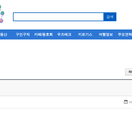
부동산
구인구직
카페/동호회
우즈베크
키르기스
여행정보
주요연
18