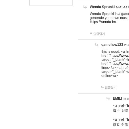
Wenda Sprunki
24-11-14 
Wenda Sprunki is a game t
generate your own music
Https://wenda.im
답글달기
gamehow123
25-
this is good. <a h
href="
https://www
target="_blank">t
href="
https://www
lines</a> <a href
target="_blank">c
online</a>
답글달기
EMILI
26-0
<a href="
h
할 수 있도
<a href="
h
화할 수 