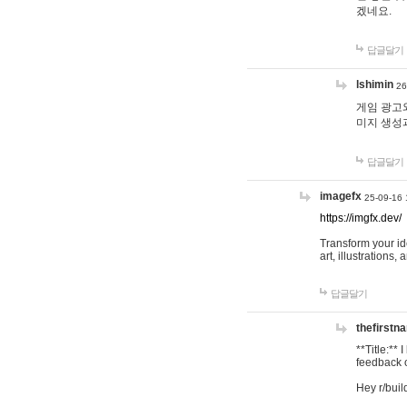
겠네요.
답글달기
lshimin
26
게임 광고와
미지 생성
답글달기
imagefx
25-09-16 
https://imgfx.dev/
Transform your id
art, illustrations
답글달기
thefirstn
**Title:**
feedback o
Hey r/buil