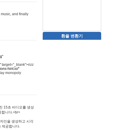
 music, and finally
환율 변환기
rg"
"
target="_blank">rizz
ons-hint.io/"
play monopoly
멋진 15초 비디오를 생성
합니다.<br>
타투 디자인을 생성하고 시각
을 제공합니다.