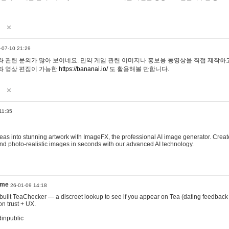
-07-10 21:29
 관련 문의가 많아 보이네요. 만약 게임 관련 이미지나 홍보용 동영상을 직접 제작하고 
과 영상 편집이 가능한
https://bananai.io/
도 활용해볼 만합니다.
11:35
eas into stunning artwork with ImageFX, the professional AI image generator. Create
, and photo-realistic images in seconds with our advanced AI technology.
ame
26-01-09 14:18
 I built TeaChecker — a discreet lookup to see if you appear on Tea (dating feedback
n trust + UX.
dinpublic