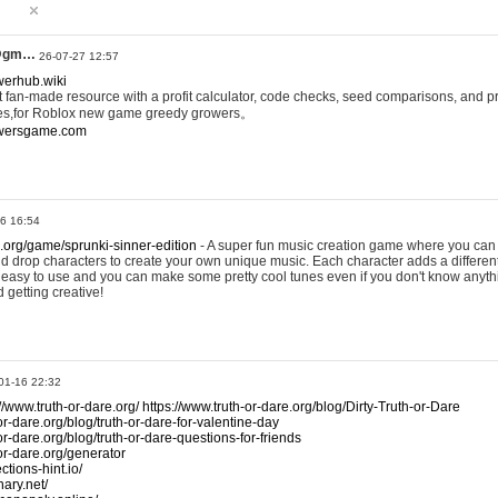
@gm…
26-07-27 12:57
werhub.wiki
 fan-made resource with a profit calculator, code checks, seed comparisons, and pr
es,for Roblox new game greedy growers。
owersgame.com
26 16:54
x.org/game/sprunki-sinner-edition
- A super fun music creation game where you can 
d drop characters to create your own unique music. Each character adds a differen
lly easy to use and you can make some pretty cool tunes even if you don't know anyt
d getting creative!
01-16 22:32
://www.truth-or-dare.org/
https://www.truth-or-dare.org/blog/Dirty-Truth-or-Dare
or-dare.org/blog/truth-or-dare-for-valentine-day
or-dare.org/blog/truth-or-dare-questions-for-friends
-or-dare.org/generator
tions-hint.io/
nary.net/