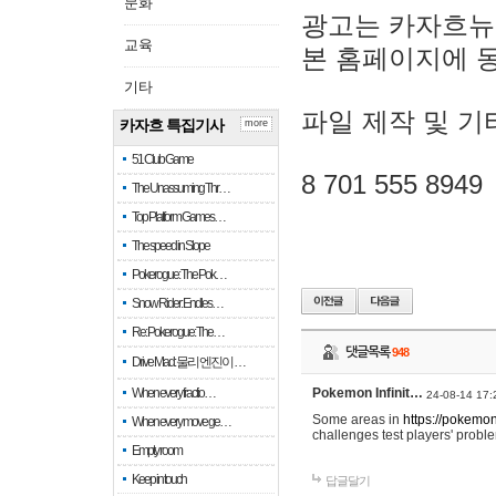
문화
광고는 카자흐뉴
교육
본 홈페이지에 
기타
파일 제작 및 기
카자흐 특집기사
more
51 Club Game
8 701 555 8949
The Unassuming Thr…
Top Platform Games…
The speed in Slope
Pokerogue: The Pok…
Snow Rider: Endles…
Re: Pokerogue: The…
댓글목록
948
Drive Mad: 물리 엔진이 …
When every fractio…
Pokemon Infinit…
24-08-14 17:
Some areas in
https://pokemoni
When every move ge…
challenges test players' proble
Empty room
Keep in touch
답글달기