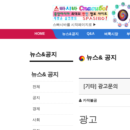
스빠시바를 시작페이지로 ▶
HOME
Q&A
뉴스&공지
벼룩시장
뉴스&공지
뉴스& 공지
뉴스& 공지
[기타] 광고문의
전체
공지
카작불곰
경제
광고
사회