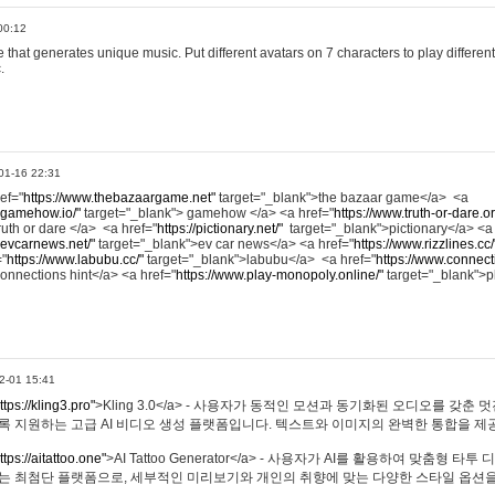
00:12
hat generates unique music. Put different avatars on 7 characters to play different
.
01-16 22:31
ref="
https://www.thebazaargame.net"
target="_blank">the bazaar game</a> <a
.gamehow.io/"
target="_blank"> gamehow </a> <a href="
https://www.truth-or-dare.o
ruth or dare </a> <a href="
https://pictionary.net/"
target="_blank">pictionary</a> <a
.evcarnews.net/"
target="_blank">ev car news</a> <a href="
https://www.rizzlines.cc/
="
https://www.labubu.cc/"
target="_blank">labubu</a> <a href="
https://www.connecti
onnections hint</a> <a href="
https://www.play-monopoly.online/"
target="_blank">
2-01 15:41
ttps://kling3.pro"
>Kling 3.0</a> - 사용자가 동적인 모션과 동기화된 오디오를 갖춘 
록 지원하는 고급 AI 비디오 생성 플랫폼입니다. 텍스트와 이미지의 완벽한 통합을 제공
ttps://aitattoo.one"
>AI Tattoo Generator</a> - 사용자가 AI를 활용하여 맞춤형 
있는 최첨단 플랫폼으로, 세부적인 미리보기와 개인의 취향에 맞는 다양한 스타일 옵션