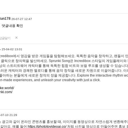
tun178
26-07-27 12:47
댓글내용 확인
답글달기
…
25-04-02 13:01
 Incredibox에서 영감을 받은 게임들을 탐험해보세요. 독특한 음악을 창작하고, 팬들이
 클릭으로 창의력을 발산하세요. Sprunki Song은 Incredibox 스타일의 게임플레이와 
상의 스트리트웨어 캐릭터를 통해 독특한 힙합 비트와 보컬 루프를 생성할 수 있습니다. 또한
사랑스러운 캐릭터와 경쾌한 멜로디를 통해 음악 창작을 새로운 차원으로 이끌어줍니다. 이
는 분들에게 새로운 창작의 장을 제공합니다. Explore the interactive rhythm world 
n-made experiences, and unleash your creativity with just a click.
ake.world/
nki.com/
-07-10 21:29
 광고와 같이 온라인 콘텐츠를 홍보할 때, 이미지를 동영상으로 자연스럽게 변환해주는
 같아요. 예를 들어
https://phototovideoai.co/
처럼 사진을 영상으로 만들어주면 홍보 효