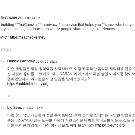
efirstname
26-01-09 14:19
m building **TeaChecker**: a privacy-first service that helps you **check whether y
onymous dating feedback app where people share dating experiences.
Link:**
https://teachecker.net/
답글달기
Hubble Birthday
26-04-17 15:15
이런 게임들은 정말 창의력을 자극하네요! 이렇게 독특한 음악과 캐릭터를 만들 
는 사실에 흥미를 느꼈어요. 저도 NASA 아카이브에서 허블 생일 이미지를 찾아
얻어봤답니다. 여러분은 어떤 영감을 받아보셨나요?
https://hubblebirthday.org
Lip Sync
26-06-23 12:23
이런 창의적인 게임들이 정말 흥미롭네요! 특히 음악을 창작하는 다양한 방법을 탐
즘은 LipSync AI 같은 도구를 사용해 자연스러운 대화형 비디오를 만드는 것도 
러분은 어떤 게임에서 가장 창의성을 발휘해 보셨나요?
https://lip-sync.pro