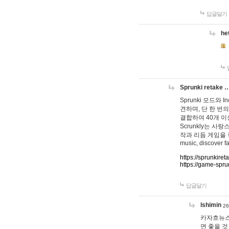
답글달기
he
Sprunki retake 
Sprunki 모드와
견하며, 단 한 번의
결합하여 40개 이
Scrunkly는 
작과 리듬 게임을 좋아하
music, discover fa
https://sprunkiret
https://game-spru
답글달기
lshimin
26
카자흐뉴스
면 좋을 것