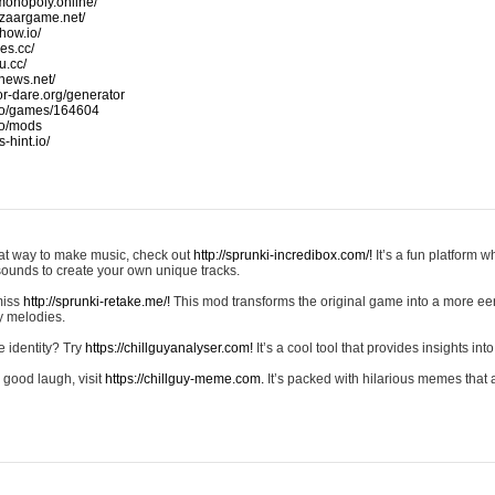
monopoly.online/
azaargame.net/
how.io/
nes.cc/
u.cc/
news.net/
-or-dare.org/generator
io/games/164604
io/mods
-hint.io/
reat way to make music, check out
http://sprunki-incredibox.com/!
It’s a fun platform 
sounds to create your own unique tracks.
 miss
http://sprunki-retake.me/!
This mod transforms the original game into a more ee
ky melodies.
e identity? Try
https://chillguyanalyser.com!
It’s a cool tool that provides insights into 
 good laugh, visit
https://chillguy-meme.com.
It’s packed with hilarious memes that 