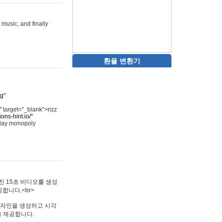
 music, and finally
환율 변환기
rg"
"
target="_blank">rizz
ons-hint.io/"
play monopoly
멋진 15초 비디오를 생성
합니다.<br>
타투 디자인을 생성하고 시각
을 제공합니다.