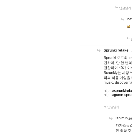
답글달기
he
Sprunki retake 
Sprunki 모드와
견하며, 단 한 번의
결합하여 40개 이
Scrunkly는 
작과 리듬 게임을 좋아하
music, discover fa
https://sprunkiret
https://game-spru
답글달기
lshimin
26
카자흐뉴스
면 좋을 것