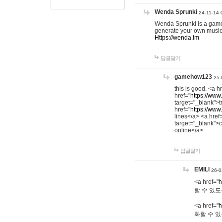
Wenda Sprunki
24-11-14 
Wenda Sprunki is a game t
generate your own music
Https://wenda.im
답글달기
gamehow123
25-
this is good. <a h
href="
https://www
target="_blank">t
href="
https://www
lines</a> <a href
target="_blank">c
online</a>
답글달기
EMILI
26-0
<a href="
h
할 수 있도
<a href="
h
화할 수 