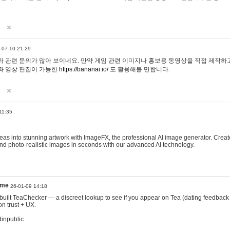
-07-10 21:29
 관련 문의가 많아 보이네요. 만약 게임 관련 이미지나 홍보용 동영상을 직접 제작하고 
과 영상 편집이 가능한
https://bananai.io/
도 활용해볼 만합니다.
11:35
eas into stunning artwork with ImageFX, the professional AI image generator. Create
, and photo-realistic images in seconds with our advanced AI technology.
ame
26-01-09 14:18
 I built TeaChecker — a discreet lookup to see if you appear on Tea (dating feedback
n trust + UX.
dinpublic