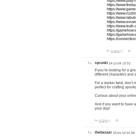
https://www.play-
https://www.theb
https://www.game
https://www.rizzli
https://www.labub
https://www.evcar
https://www.truth
https://gamehow.
https://gamehow.
https://connections
답글달기
sprunki
24-12-04 15:52
If you’re looking for a g
different characters and 
For a darker twist, don’t
perfect for crafting spoo
Curious about your onlin
And if you want to have a
your day!
답글달기
thebazaar
25-01-10 01:59