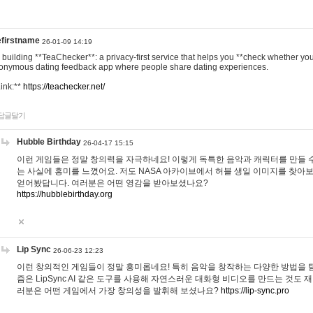
efirstname
26-01-09 14:19
m building **TeaChecker**: a privacy-first service that helps you **check whether y
onymous dating feedback app where people share dating experiences.
Link:**
https://teachecker.net/
답글달기
Hubble Birthday
26-04-17 15:15
이런 게임들은 정말 창의력을 자극하네요! 이렇게 독특한 음악과 캐릭터를 만들 
는 사실에 흥미를 느꼈어요. 저도 NASA 아카이브에서 허블 생일 이미지를 찾아
얻어봤답니다. 여러분은 어떤 영감을 받아보셨나요?
https://hubblebirthday.org
Lip Sync
26-06-23 12:23
이런 창의적인 게임들이 정말 흥미롭네요! 특히 음악을 창작하는 다양한 방법을 탐
즘은 LipSync AI 같은 도구를 사용해 자연스러운 대화형 비디오를 만드는 것도 
러분은 어떤 게임에서 가장 창의성을 발휘해 보셨나요?
https://lip-sync.pro