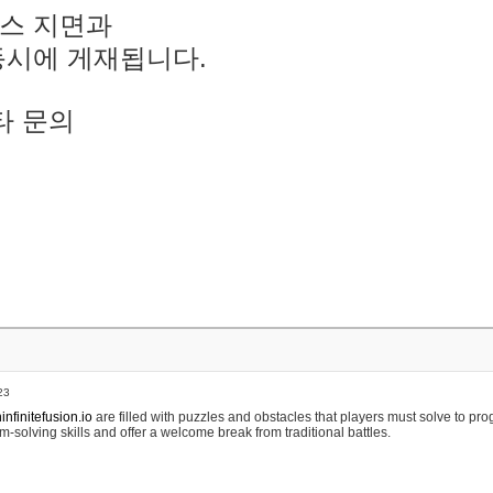
스 지면과
동시에 게재됩니다.
타 문의
23
nfinitefusion.io
are filled with puzzles and obstacles that players must solve to pr
m-solving skills and offer a welcome break from traditional battles.