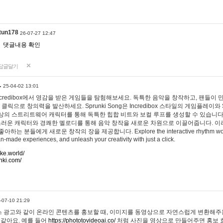
tun178
26-07-27 12:47
댓글내용 확인
답글달기
…
25-04-02 13:01
 Incredibox에서 영감을 받은 게임들을 탐험해보세요. 독특한 음악을 창작하고, 팬들이
 클릭으로 창의력을 발산하세요. Sprunki Song은 Incredibox 스타일의 게임플레이와 
상의 스트리트웨어 캐릭터를 통해 독특한 힙합 비트와 보컬 루프를 생성할 수 있습니다. 또한
사랑스러운 캐릭터와 경쾌한 멜로디를 통해 음악 창작을 새로운 차원으로 이끌어줍니다. 이
는 분들에게 새로운 창작의 장을 제공합니다. Explore the interactive rhythm world 
n-made experiences, and unleash your creativity with just a click.
ake.world/
nki.com/
-07-10 21:29
 광고와 같이 온라인 콘텐츠를 홍보할 때, 이미지를 동영상으로 자연스럽게 변환해주는
 같아요. 예를 들어
https://phototovideoai.co/
처럼 사진을 영상으로 만들어주면 홍보 효