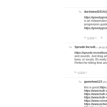
duckweed1014
https://greedygro
is an independent
progression guid
https://greedygr
답글달기
Sprunki Incredi…
24-11-
https://sprunki-incredibo
and sounds. Just drag an
bass, or vocals. It's rea
Perfect for killing time an
답글달기
gamehow123
25-
this is good.
https
https://www.truth-
https://www.truth-
https://www.truth
https://www.connec
https://www.pictio