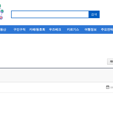
부동산
구인구직
카페/동호회
우즈베크
키르기스
여행정보
주요연
18