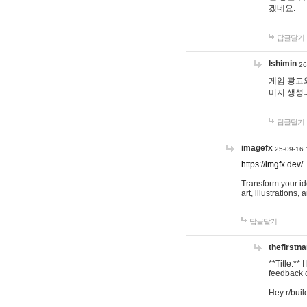
겠네요.
답글달기
lshimin
26
게임 광고와
미지 생성
답글달기
imagefx
25-09-16 
https://imgfx.dev/
Transform your id
art, illustrations
답글달기
thefirstn
**Title:**
feedback o
Hey r/buil