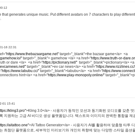
00:12
hat generates unique music. Put different avatars on 7 characters to play different
.
01-16 22:31
ref="
https://www.thebazaargame.net"
target="_blank">the bazaar game</a> <a
.gamehow.io/"
target="_blank"> gamehow </a> <a href="
https://www.truth-or-dare.o
ruth or dare </a> <a href="
https://pictionary.net/"
target="_blank">pictionary</a> <a
.evcarnews.net/"
target="_blank">ev car news</a> <a href="
https://www.rizzlines.cc/
="
https://www.labubu.cc/"
target="_blank">labubu</a> <a href="
https://www.connecti
onnections hint</a> <a href="
https://www.play-monopoly.online/"
target="_blank">
2-01 15:41
ttps://kling3.pro"
>Kling 3.0</a> - 사용자가 동적인 모션과 동기화된 오디오를 갖춘 
록 지원하는 고급 AI 비디오 생성 플랫폼입니다. 텍스트와 이미지의 완벽한 통합을 제공
ttps://aitattoo.one"
>AI Tattoo Generator</a> - 사용자가 AI를 활용하여 맞춤형 
있는 최첨단 플랫폼으로, 세부적인 미리보기와 개인의 취향에 맞는 다양한 스타일 옵션