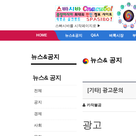
스빠시바를 시작페이지로 ▶
HOME
Q&A
뉴스&공지
벼룩시장
뉴스&공지
뉴스& 공지
뉴스& 공지
[기타] 광고문의
전체
공지
카작불곰
경제
광고
사회