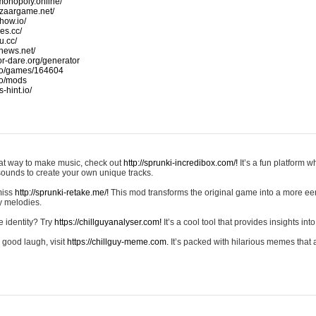
monopoly.online/
azaargame.net/
how.io/
nes.cc/
u.cc/
news.net/
-or-dare.org/generator
io/games/164604
io/mods
-hint.io/
reat way to make music, check out
http://sprunki-incredibox.com/!
It’s a fun platform 
sounds to create your own unique tracks.
 miss
http://sprunki-retake.me/!
This mod transforms the original game into a more ee
ky melodies.
e identity? Try
https://chillguyanalyser.com!
It’s a cool tool that provides insights into 
 good laugh, visit
https://chillguy-meme.com.
It’s packed with hilarious memes that 