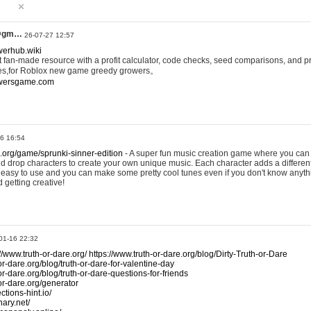
@gm…
26-07-27 12:57
werhub.wiki
 fan-made resource with a profit calculator, code checks, seed comparisons, and pr
es,for Roblox new game greedy growers。
owersgame.com
26 16:54
x.org/game/sprunki-sinner-edition
- A super fun music creation game where you can 
d drop characters to create your own unique music. Each character adds a differen
lly easy to use and you can make some pretty cool tunes even if you don't know anyt
d getting creative!
01-16 22:32
://www.truth-or-dare.org/
https://www.truth-or-dare.org/blog/Dirty-Truth-or-Dare
or-dare.org/blog/truth-or-dare-for-valentine-day
or-dare.org/blog/truth-or-dare-questions-for-friends
-or-dare.org/generator
tions-hint.io/
nary.net/