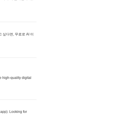
싶다면, 무료로 AI 이
 high-quality digital
 app). Looking for