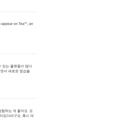
ou appear on Tea**, an
수 있는 플랫폼이 많다
보면서 새로운 영감을
험하는 게 좋아요. 요
재미있더라구요. 혹시 여