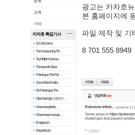
문화
광고는 카자흐뉴
교육
본 홈페이지에 
기타
파일 제작 및 기
카자흐 특집기사
more
51 Club Game
8 701 555 8949
The Unassuming Thr…
Top Platform Games…
The speed in Slope
Pokerogue: The Pok…
Snow Rider: Endles…
Re: Pokerogue: The…
댓글목록
949
Drive Mad: 물리 엔진이 …
When every fractio…
Pokemon Infinit…
24-08-14 17:
Some areas in
https://pokemoni
When every move ge…
challenges test players' proble
Empty room
Keep in touch
답글달기