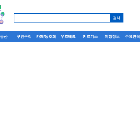
부동산
구인구직
카페/동호회
우즈베크
키르기스
여행정보
주요연