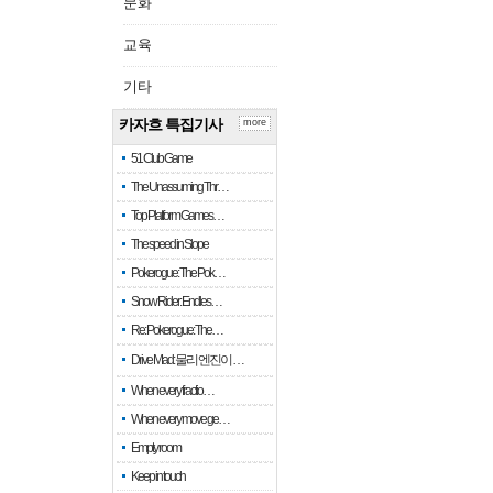
문화
교육
기타
카자흐 특집기사
more
51 Club Game
The Unassuming Thr…
Top Platform Games…
The speed in Slope
Pokerogue: The Pok…
Snow Rider: Endles…
Re: Pokerogue: The…
Drive Mad: 물리 엔진이 …
When every fractio…
When every move ge…
Empty room
Keep in touch