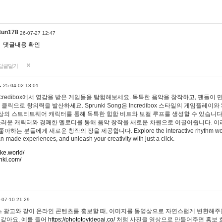
tun178
26-07-27 12:47
댓글내용 확인
답글달기
…
25-04-02 13:01
 Incredibox에서 영감을 받은 게임들을 탐험해보세요. 독특한 음악을 창작하고, 팬들이
 클릭으로 창의력을 발산하세요. Sprunki Song은 Incredibox 스타일의 게임플레이와 
상의 스트리트웨어 캐릭터를 통해 독특한 힙합 비트와 보컬 루프를 생성할 수 있습니다. 또한
사랑스러운 캐릭터와 경쾌한 멜로디를 통해 음악 창작을 새로운 차원으로 이끌어줍니다. 이
는 분들에게 새로운 창작의 장을 제공합니다. Explore the interactive rhythm world 
n-made experiences, and unleash your creativity with just a click.
ake.world/
nki.com/
-07-10 21:29
 광고와 같이 온라인 콘텐츠를 홍보할 때, 이미지를 동영상으로 자연스럽게 변환해주는
 같아요. 예를 들어
https://phototovideoai.co/
처럼 사진을 영상으로 만들어주면 홍보 효