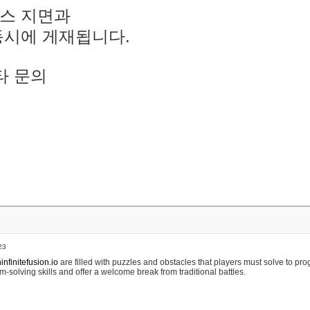
스 지면과
동시에 게재됩니다.
타 문의
23
nfinitefusion.io
are filled with puzzles and obstacles that players must solve to pr
m-solving skills and offer a welcome break from traditional battles.