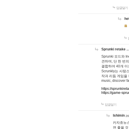
답글달기
he
Sprunki retake 
Sprunki 모드와
견하며, 단 한 번의
결합하여 40개 이
Scrunkly는 
작과 리듬 게임을 좋아하
music, discover fa
https://sprunkiret
https://game-spru
답글달기
lshimin
26
카자흐뉴스
면 좋을 것