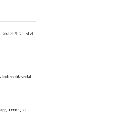
싶다면, 무료로 AI 이
 high-quality digital
 app). Looking for