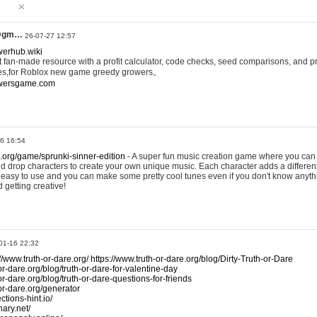
@gm…
26-07-27 12:57
werhub.wiki
 fan-made resource with a profit calculator, code checks, seed comparisons, and pr
es,for Roblox new game greedy growers。
owersgame.com
26 16:54
x.org/game/sprunki-sinner-edition
- A super fun music creation game where you can 
d drop characters to create your own unique music. Each character adds a differen
lly easy to use and you can make some pretty cool tunes even if you don't know anyt
d getting creative!
01-16 22:32
://www.truth-or-dare.org/
https://www.truth-or-dare.org/blog/Dirty-Truth-or-Dare
or-dare.org/blog/truth-or-dare-for-valentine-day
or-dare.org/blog/truth-or-dare-questions-for-friends
-or-dare.org/generator
tions-hint.io/
nary.net/