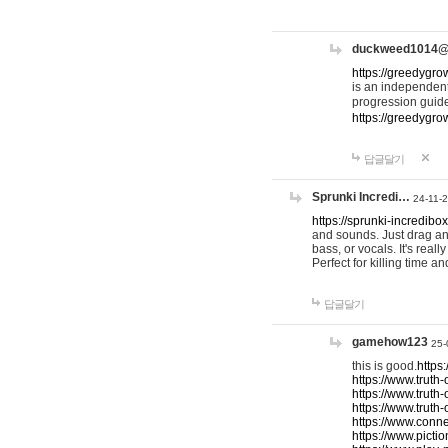
duckweed1014
https://greedygro
is an independent
progression guid
https://greedygr
답글달기
Sprunki Incredi…
24-11-
https://sprunki-incredibo
and sounds. Just drag an
bass, or vocals. It's rea
Perfect for killing time an
답글달기
gamehow123
25-
this is good.
https
https://www.truth-
https://www.truth-
https://www.truth
https://www.connec
https://www.pictio