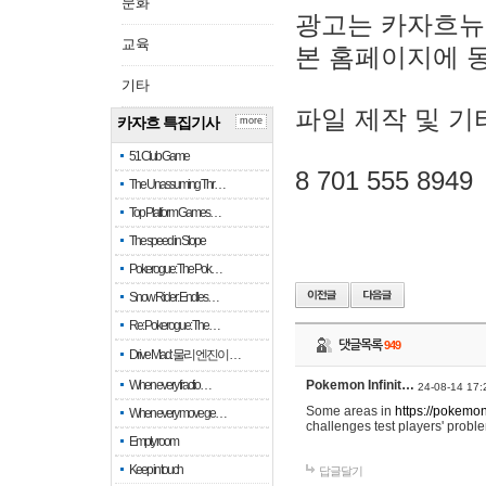
문화
광고는 카자흐뉴
교육
본 홈페이지에 
기타
파일 제작 및 기
카자흐 특집기사
more
51 Club Game
8 701 555 8949
The Unassuming Thr…
Top Platform Games…
The speed in Slope
Pokerogue: The Pok…
Snow Rider: Endles…
Re: Pokerogue: The…
댓글목록
949
Drive Mad: 물리 엔진이 …
When every fractio…
Pokemon Infinit…
24-08-14 17:
Some areas in
https://pokemoni
When every move ge…
challenges test players' proble
Empty room
Keep in touch
답글달기