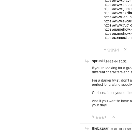
https://www.play-
https://www.theb
https://www.game
https://www.rizzli
https://www.labub
https://www.evcar
https://www.truth
https://gamehow.
https://gamehow.
https://connections
답글달기
sprunki
24-12-04 15:52
If you’re looking for a g
different characters and 
For a darker twist, don’t
perfect for crafting spoo
Curious about your onlin
And if you want to have a
your day!
답글달기
thebazaar
25-01-10 01:59