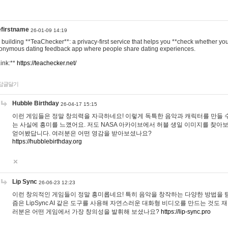
efirstname
26-01-09 14:19
m building **TeaChecker**: a privacy-first service that helps you **check whether y
onymous dating feedback app where people share dating experiences.
Link:**
https://teachecker.net/
답글달기
Hubble Birthday
26-04-17 15:15
이런 게임들은 정말 창의력을 자극하네요! 이렇게 독특한 음악과 캐릭터를 만들 
는 사실에 흥미를 느꼈어요. 저도 NASA 아카이브에서 허블 생일 이미지를 찾아
얻어봤답니다. 여러분은 어떤 영감을 받아보셨나요?
https://hubblebirthday.org
Lip Sync
26-06-23 12:23
이런 창의적인 게임들이 정말 흥미롭네요! 특히 음악을 창작하는 다양한 방법을 탐
즘은 LipSync AI 같은 도구를 사용해 자연스러운 대화형 비디오를 만드는 것도 
러분은 어떤 게임에서 가장 창의성을 발휘해 보셨나요?
https://lip-sync.pro