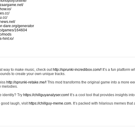
monopoly.online/
azaargame.net/
how.io/
nes.cc/
u.cc/
news.net/
-or-dare.org/generator
io/games/164604
io/mods
-hint.io/
reat way to make music, check out
http://sprunki-incredibox.com/!
It’s a fun platform 
sounds to create your own unique tracks.
 miss
http://sprunki-retake.me/!
This mod transforms the original game into a more ee
ky melodies.
e identity? Try
https://chillguyanalyser.com!
It’s a cool tool that provides insights into 
 good laugh, visit
https://chillguy-meme.com.
It’s packed with hilarious memes that 