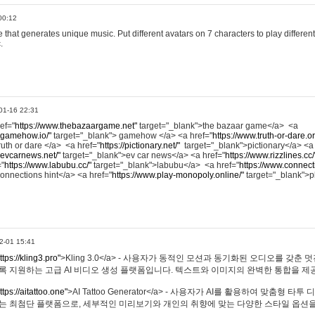
00:12
hat generates unique music. Put different avatars on 7 characters to play different
.
01-16 22:31
ref="
https://www.thebazaargame.net"
target="_blank">the bazaar game</a> <a
.gamehow.io/"
target="_blank"> gamehow </a> <a href="
https://www.truth-or-dare.o
ruth or dare </a> <a href="
https://pictionary.net/"
target="_blank">pictionary</a> <a
.evcarnews.net/"
target="_blank">ev car news</a> <a href="
https://www.rizzlines.cc/
="
https://www.labubu.cc/"
target="_blank">labubu</a> <a href="
https://www.connecti
onnections hint</a> <a href="
https://www.play-monopoly.online/"
target="_blank">
2-01 15:41
ttps://kling3.pro"
>Kling 3.0</a> - 사용자가 동적인 모션과 동기화된 오디오를 갖춘 
록 지원하는 고급 AI 비디오 생성 플랫폼입니다. 텍스트와 이미지의 완벽한 통합을 제공
ttps://aitattoo.one"
>AI Tattoo Generator</a> - 사용자가 AI를 활용하여 맞춤형 
있는 최첨단 플랫폼으로, 세부적인 미리보기와 개인의 취향에 맞는 다양한 스타일 옵션