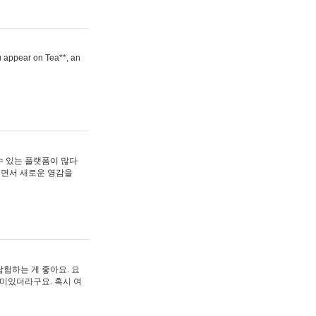
ou appear on Tea**, an
수 있는 플랫폼이 많다
보면서 새로운 영감을
험하는 게 좋아요. 요
재미있더라구요. 혹시 여