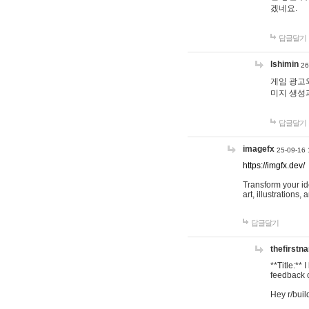
겠네요.
답글달기
lshimin
26
게임 광고와
미지 생성
답글달기
imagefx
25-09-16 
https://imgfx.dev/
Transform your id
art, illustrations
답글달기
thefirstn
**Title:**
feedback o
Hey r/buil