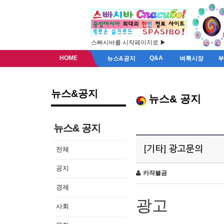
스빠시바를 시작페이지로 ▶
HOME
Q&A
뉴스&공지
벼룩시장
뉴스&공지
뉴스& 공지
뉴스& 공지
[기타] 광고문의
전체
공지
카작불곰
경제
광고
사회