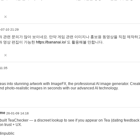
-07-10 21:29
 관련 문의가 많아 보이네요. 만약 게임 관련 이미지나 홍보용 동영상을 직접 제작하고 
과 영상 편집이 가능한
https://bananai.io/
도 활용해볼 만합니다.
11:35
eas into stunning artwork with ImageFX, the professional AI image generator. Create
, and photo-realistic images in seconds with our advanced AI technology.
ame
26-01-09 14:18
 I built TeaChecker — a discreet lookup to see if you appear on Tea (dating feedback
n trust + UX.
dinpublic