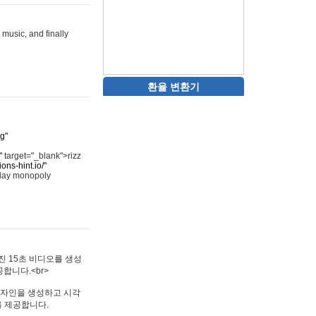
 music, and finally
환율 변환기
rg"
"
target="_blank">rizz
ons-hint.io/"
play monopoly
멋진 15초 비디오를 생성
합니다.<br>
타투 디자인을 생성하고 시각
을 제공합니다.