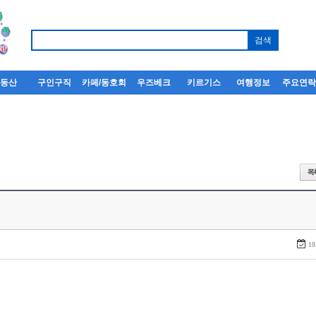
부동산
구인구직
카페/동호회
우즈베크
키르기스
여행정보
주요연
18