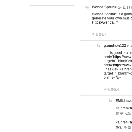
Wenda Sprunki
24-11-14 
Wenda Sprunki is a game t
generate your own music
Https://wenda.im
답글달기
gamehow123
25-
this is good. <a h
href="
https://www
target="_blank">t
href="
https://www
lines</a> <a href
target="_blank">c
online</a>
답글달기
EMILI
26-0
<a href="
h
할 수 있도
<a href="
h
화할 수 