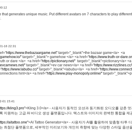
00:12
hat generates unique music. Put different avatars on 7 characters to play different
.
01-16 22:31
ref="
https://www.thebazaargame.net"
target="_blank">the bazaar game</a> <a
.gamehow.io/"
target="_blank"> gamehow </a> <a href="
https://www.truth-or-dare.o
ruth or dare </a> <a href="
https://pictionary.net/"
target="_blank">pictionary</a> <a
.evcarnews.net/"
target="_blank">ev car news</a> <a href="
https://www.rizzlines.cc/
="
https://www.labubu.cc/"
target="_blank">labubu</a> <a href="
https://www.connecti
onnections hint</a> <a href="
https://www.play-monopoly.online/"
target="_blank">
2-01 15:41
ttps://kling3.pro"
>Kling 3.0</a> - 사용자가 동적인 모션과 동기화된 오디오를 갖춘 
록 지원하는 고급 AI 비디오 생성 플랫폼입니다. 텍스트와 이미지의 완벽한 통합을 제공
ttps://aitattoo.one"
>AI Tattoo Generator</a> - 사용자가 AI를 활용하여 맞춤형 
있는 최첨단 플랫폼으로, 세부적인 미리보기와 개인의 취향에 맞는 다양한 스타일 옵션