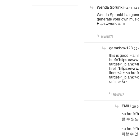
Wenda Sprunki
24-11-14 
Wenda Sprunki is a game t
generate your own music
Https://wenda.im
답글달기
gamehow123
25-
this is good. <a h
href="
https://www
target="_blank">t
href="
https://www
lines</a> <a href
target="_blank">c
online</a>
답글달기
EMILI
26-0
<a href="
h
할 수 있도
<a href="
h
화할 수 