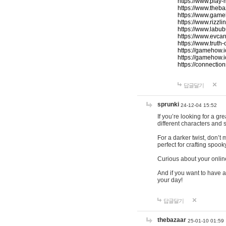
https://www.play-
https://www.theb
https://www.game
https://www.rizzli
https://www.labub
https://www.evcar
https://www.truth
https://gamehow.
https://gamehow.
https://connections
답글달기
sprunki
24-12-04 15:52
If you’re looking for a g
different characters and 
For a darker twist, don’t
perfect for crafting spoo
Curious about your onlin
And if you want to have a
your day!
답글달기
thebazaar
25-01-10 01:59