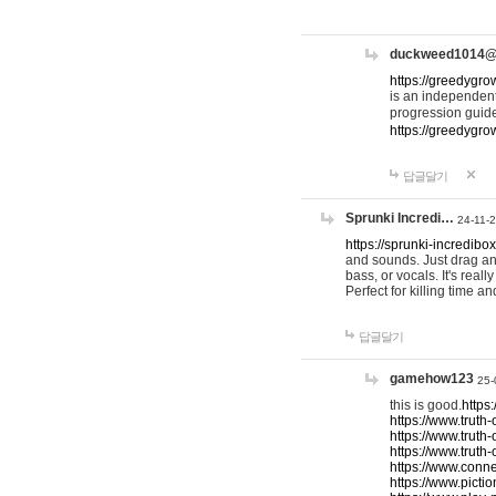
duckweed1014
https://greedygro
is an independent
progression guid
https://greedygr
답글달기
Sprunki Incredi…
24-11-
https://sprunki-incredibo
and sounds. Just drag an
bass, or vocals. It's rea
Perfect for killing time an
답글달기
gamehow123
25-
this is good.
https
https://www.truth-
https://www.truth-
https://www.truth
https://www.connec
https://www.pictio