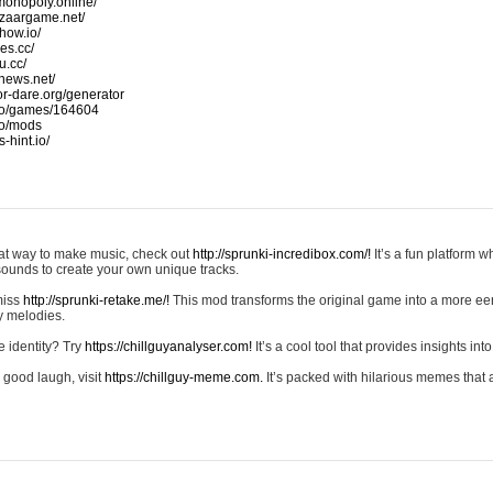
monopoly.online/
azaargame.net/
how.io/
nes.cc/
u.cc/
news.net/
-or-dare.org/generator
io/games/164604
io/mods
-hint.io/
reat way to make music, check out
http://sprunki-incredibox.com/!
It’s a fun platform 
sounds to create your own unique tracks.
 miss
http://sprunki-retake.me/!
This mod transforms the original game into a more ee
ky melodies.
e identity? Try
https://chillguyanalyser.com!
It’s a cool tool that provides insights into 
 good laugh, visit
https://chillguy-meme.com.
It’s packed with hilarious memes that 