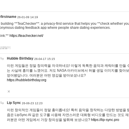
efirstname
26-01-09 14:19
m building **TeaChecker**: a privacy-first service that helps you **check whether y
onymous dating feedback app where people share dating experiences.
Link:**
https://teachecker.net/
답글달기
Hubble Birthday
26-04-17 15:15
이런 게임들은 정말 창의력을 자극하네요! 이렇게 독특한 음악과 캐릭터를 만들 
는 사실에 흥미를 느꼈어요. 저도 NASA 아카이브에서 허블 생일 이미지를 찾아
얻어봤답니다. 여러분은 어떤 영감을 받아보셨나요?
https://hubblebirthday.org
Lip Sync
26-06-23 12:23
이런 창의적인 게임들이 정말 흥미롭네요! 특히 음악을 창작하는 다양한 방법을 탐
즘은 LipSync AI 같은 도구를 사용해 자연스러운 대화형 비디오를 만드는 것도 
러분은 어떤 게임에서 가장 창의성을 발휘해 보셨나요?
https://lip-sync.pro