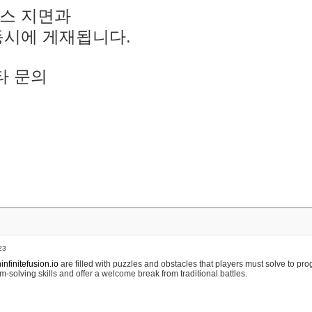
스 지면과
동시에 게재됩니다.
타 문의
23
nfinitefusion.io
are filled with puzzles and obstacles that players must solve to pr
m-solving skills and offer a welcome break from traditional battles.