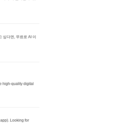
싶다면, 무료로 AI 이
 high-quality digital
 app). Looking for