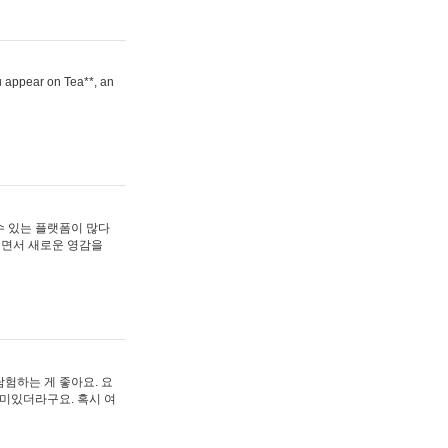
ou appear on Tea**, an
수 있는 플랫폼이 많다
보면서 새로운 영감을
험하는 게 좋아요. 요
재미있더라구요. 혹시 여