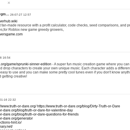
@gm…
26-07-27 12:57
werhub.wiki
 fan-made resource with a profit calculator, code checks, seed comparisons, and pr
es,for Roblox new game greedy growers。
owersgame.com
26 16:54
x.org/game/sprunki-sinner-edition
- A super fun music creation game where you can 
d drop characters to create your own unique music. Each character adds a differen
lly easy to use and you can make some pretty cool tunes even if you don't know anyt
d getting creative!
01-16 22:32
://www.truth-or-dare.org/
https://www.truth-or-dare.org/blog/Dirty-Truth-or-Dare
or-dare.org/blog/truth-or-dare-for-valentine-day
or-dare.org/blog/truth-or-dare-questions-for-friends
-or-dare.org/generator
tions-hint.io/
nary.net/