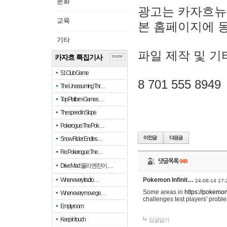
문화
광고는 카자흐뉴
교육
본 홈페이지에 
기타
파일 제작 및 기
카자흐 특집기사
more
51 Club Game
8 701 555 8949
The Unassuming Thr…
Top Platform Games…
The speed in Slope
Pokerogue: The Pok…
Snow Rider: Endles…
Re: Pokerogue: The…
댓글목록
949
Drive Mad: 물리 엔진이 …
When every fractio…
Pokemon Infinit…
24-08-14 17:
Some areas in
https://pokemoni
When every move ge…
challenges test players' proble
Empty room
Keep in touch
답글달기