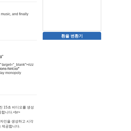
 music, and finally
환율 변환기
rg"
"
target="_blank">rizz
ons-hint.io/"
play monopoly
멋진 15초 비디오를 생성
합니다.<br>
타투 디자인을 생성하고 시각
을 제공합니다.