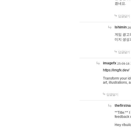
겠네요.
답글달기
lshimin
26
게임 광고와
미지 생성
답글달기
imagefx
25-09-16 
https://imgfx.dev/
Transform your id
art, illustrations
답글달기
thefirstn
**Title:**
feedback o
Hey r/buil