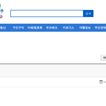
부동산
구인구직
카페/동호회
우즈베크
키르기스
여행정보
주요연
18