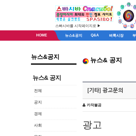
스빠시바를 시작페이지로 ▶
HOME
Q&A
뉴스&공지
벼룩시장
뉴스&공지
뉴스& 공지
뉴스& 공지
[기타] 광고문의
전체
공지
카작불곰
경제
광고
사회