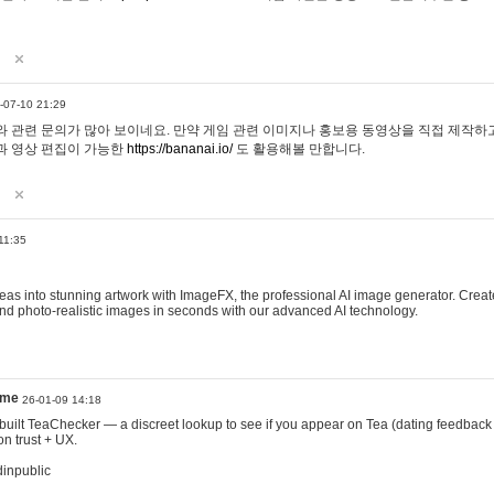
-07-10 21:29
 관련 문의가 많아 보이네요. 만약 게임 관련 이미지나 홍보용 동영상을 직접 제작하고 
과 영상 편집이 가능한
https://bananai.io/
도 활용해볼 만합니다.
11:35
eas into stunning artwork with ImageFX, the professional AI image generator. Create
, and photo-realistic images in seconds with our advanced AI technology.
ame
26-01-09 14:18
 I built TeaChecker — a discreet lookup to see if you appear on Tea (dating feedback
n trust + UX.
dinpublic