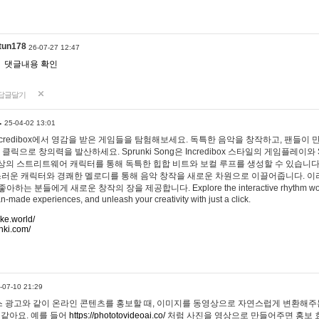
tun178
26-07-27 12:47
댓글내용 확인
답글달기
…
25-04-02 13:01
 Incredibox에서 영감을 받은 게임들을 탐험해보세요. 독특한 음악을 창작하고, 팬들이
 클릭으로 창의력을 발산하세요. Sprunki Song은 Incredibox 스타일의 게임플레이와 
상의 스트리트웨어 캐릭터를 통해 독특한 힙합 비트와 보컬 루프를 생성할 수 있습니다. 또한
사랑스러운 캐릭터와 경쾌한 멜로디를 통해 음악 창작을 새로운 차원으로 이끌어줍니다. 이
는 분들에게 새로운 창작의 장을 제공합니다. Explore the interactive rhythm world 
n-made experiences, and unleash your creativity with just a click.
ake.world/
nki.com/
-07-10 21:29
 광고와 같이 온라인 콘텐츠를 홍보할 때, 이미지를 동영상으로 자연스럽게 변환해주는
 같아요. 예를 들어
https://phototovideoai.co/
처럼 사진을 영상으로 만들어주면 홍보 효