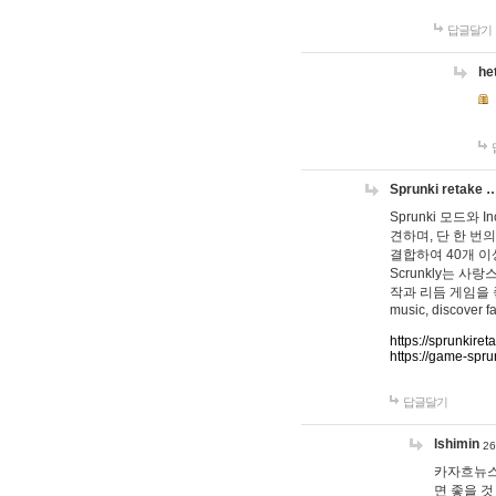
답글달기
he
Sprunki retake 
Sprunki 모드와
견하며, 단 한 번의
결합하여 40개 이
Scrunkly는 
작과 리듬 게임을 좋아하
music, discover fa
https://sprunkiret
https://game-spru
답글달기
lshimin
26
카자흐뉴스
면 좋을 것