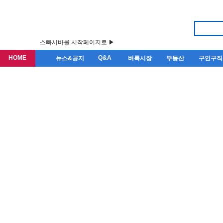
스빠시바를 시작페이지로 ▶
HOME
Q&A
뉴스&공지
벼룩시장
부동산
구인구직