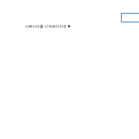
스빠시바를 시작페이지로 ▶
HOME
Q&A
뉴스&공지
벼룩시장
부동산
구인구직