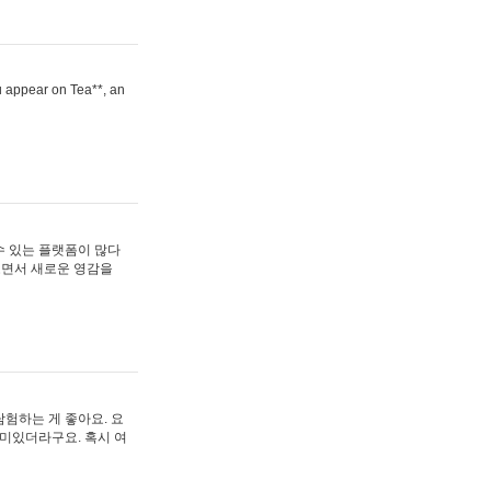
ou appear on Tea**, an
수 있는 플랫폼이 많다
보면서 새로운 영감을
험하는 게 좋아요. 요
재미있더라구요. 혹시 여