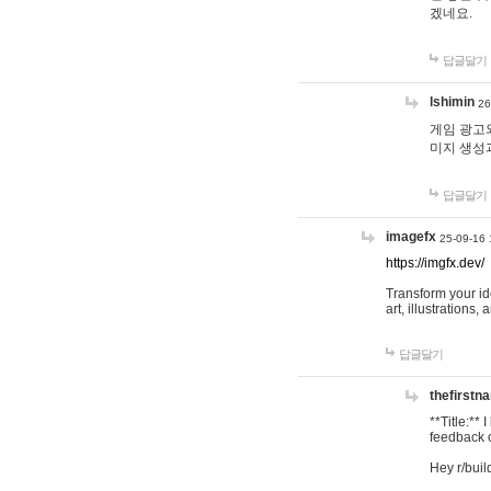
겠네요.
답글달기
lshimin
26
게임 광고와
미지 생성
답글달기
imagefx
25-09-16 
https://imgfx.dev/
Transform your id
art, illustrations
답글달기
thefirstn
**Title:**
feedback o
Hey r/buil