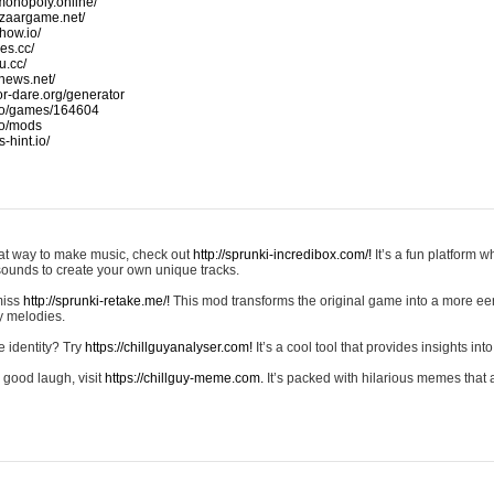
monopoly.online/
azaargame.net/
how.io/
nes.cc/
u.cc/
news.net/
-or-dare.org/generator
io/games/164604
io/mods
-hint.io/
reat way to make music, check out
http://sprunki-incredibox.com/!
It’s a fun platform 
sounds to create your own unique tracks.
 miss
http://sprunki-retake.me/!
This mod transforms the original game into a more ee
ky melodies.
e identity? Try
https://chillguyanalyser.com!
It’s a cool tool that provides insights into 
 good laugh, visit
https://chillguy-meme.com.
It’s packed with hilarious memes that 