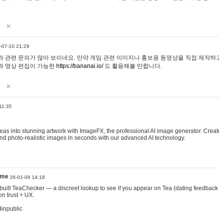
-07-10 21:29
 관련 문의가 많아 보이네요. 만약 게임 관련 이미지나 홍보용 동영상을 직접 제작하고 
과 영상 편집이 가능한
https://bananai.io/
도 활용해볼 만합니다.
11:35
eas into stunning artwork with ImageFX, the professional AI image generator. Create
, and photo-realistic images in seconds with our advanced AI technology.
ame
26-01-09 14:18
 I built TeaChecker — a discreet lookup to see if you appear on Tea (dating feedback
n trust + UX.
dinpublic