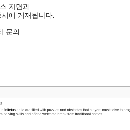
스 지면과
동시에 게재됩니다.
타 문의
23
nfinitefusion.io
are filled with puzzles and obstacles that players must solve to pr
m-solving skills and offer a welcome break from traditional battles.