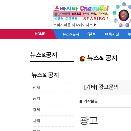
스빠시바를 시작페이지로 ▶
HOME
Q&A
뉴스&공지
벼룩시장
뉴스&공지
뉴스& 공지
뉴스& 공지
[기타] 광고문의
전체
공지
카작불곰
경제
광고
사회