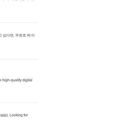
싶다면, 무료로 AI 이
 high-quality digital
 app). Looking for