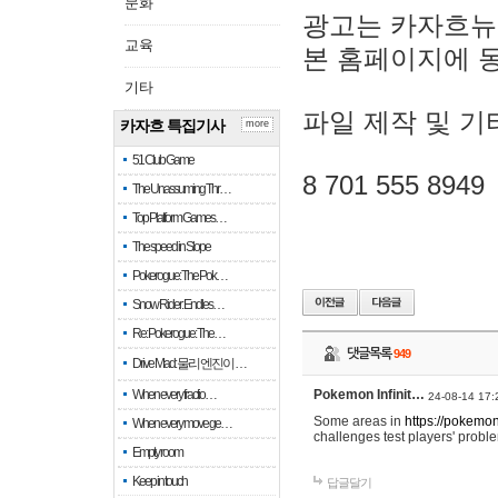
문화
광고는 카자흐뉴
교육
본 홈페이지에 
기타
파일 제작 및 기
카자흐 특집기사
more
51 Club Game
8 701 555 8949
The Unassuming Thr…
Top Platform Games…
The speed in Slope
Pokerogue: The Pok…
Snow Rider: Endles…
Re: Pokerogue: The…
댓글목록
949
Drive Mad: 물리 엔진이 …
When every fractio…
Pokemon Infinit…
24-08-14 17:
Some areas in
https://pokemoni
When every move ge…
challenges test players' proble
Empty room
Keep in touch
답글달기