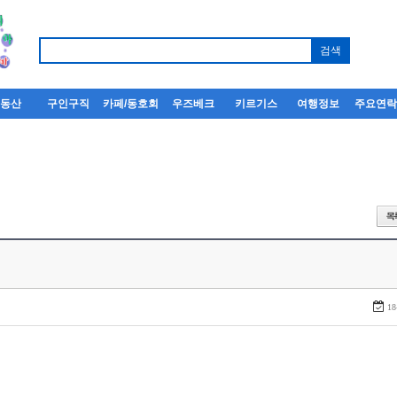
부동산
구인구직
카페/동호회
우즈베크
키르기스
여행정보
주요연
18