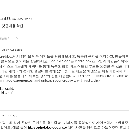
tun178
26-07-27 12:47
댓글내용 확인
답글달기
…
25-04-02 13:01
 Incredibox에서 영감을 받은 게임들을 탐험해보세요. 독특한 음악을 창작하고, 팬들이
 클릭으로 창의력을 발산하세요. Sprunki Song은 Incredibox 스타일의 게임플레이와 
상의 스트리트웨어 캐릭터를 통해 독특한 힙합 비트와 보컬 루프를 생성할 수 있습니다. 또한
사랑스러운 캐릭터와 경쾌한 멜로디를 통해 음악 창작을 새로운 차원으로 이끌어줍니다. 이
는 분들에게 새로운 창작의 장을 제공합니다. Explore the interactive rhythm world 
n-made experiences, and unleash your creativity with just a click.
ake.world/
nki.com/
-07-10 21:29
 광고와 같이 온라인 콘텐츠를 홍보할 때, 이미지를 동영상으로 자연스럽게 변환해주는
 같아요. 예를 들어
https://phototovideoai.co/
처럼 사진을 영상으로 만들어주면 홍보 효