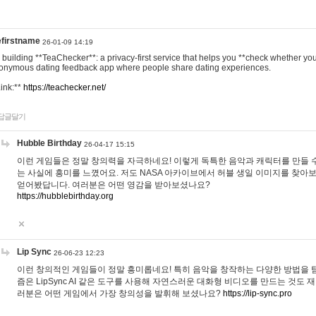
efirstname
26-01-09 14:19
m building **TeaChecker**: a privacy-first service that helps you **check whether y
onymous dating feedback app where people share dating experiences.
Link:**
https://teachecker.net/
답글달기
Hubble Birthday
26-04-17 15:15
이런 게임들은 정말 창의력을 자극하네요! 이렇게 독특한 음악과 캐릭터를 만들 
는 사실에 흥미를 느꼈어요. 저도 NASA 아카이브에서 허블 생일 이미지를 찾아
얻어봤답니다. 여러분은 어떤 영감을 받아보셨나요?
https://hubblebirthday.org
Lip Sync
26-06-23 12:23
이런 창의적인 게임들이 정말 흥미롭네요! 특히 음악을 창작하는 다양한 방법을 탐
즘은 LipSync AI 같은 도구를 사용해 자연스러운 대화형 비디오를 만드는 것도 
러분은 어떤 게임에서 가장 창의성을 발휘해 보셨나요?
https://lip-sync.pro