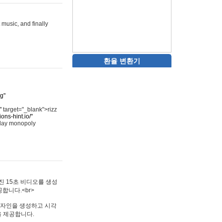
 music, and finally
환율 변환기
rg"
"
target="_blank">rizz
ons-hint.io/"
play monopoly
멋진 15초 비디오를 생성
합니다.<br>
타투 디자인을 생성하고 시각
을 제공합니다.