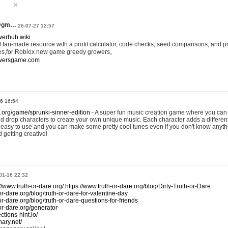
@gm…
26-07-27 12:57
werhub.wiki
 fan-made resource with a profit calculator, code checks, seed comparisons, and pr
es,for Roblox new game greedy growers。
owersgame.com
26 16:54
x.org/game/sprunki-sinner-edition
- A super fun music creation game where you can 
d drop characters to create your own unique music. Each character adds a differen
lly easy to use and you can make some pretty cool tunes even if you don't know anyt
d getting creative!
01-16 22:32
://www.truth-or-dare.org/
https://www.truth-or-dare.org/blog/Dirty-Truth-or-Dare
or-dare.org/blog/truth-or-dare-for-valentine-day
or-dare.org/blog/truth-or-dare-questions-for-friends
-or-dare.org/generator
tions-hint.io/
nary.net/