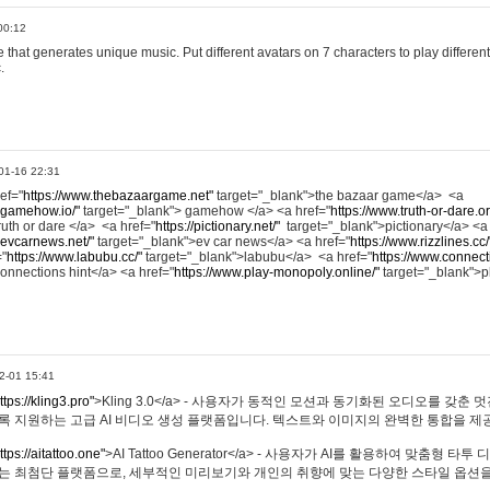
00:12
hat generates unique music. Put different avatars on 7 characters to play different
.
01-16 22:31
ref="
https://www.thebazaargame.net"
target="_blank">the bazaar game</a> <a
.gamehow.io/"
target="_blank"> gamehow </a> <a href="
https://www.truth-or-dare.o
ruth or dare </a> <a href="
https://pictionary.net/"
target="_blank">pictionary</a> <a
.evcarnews.net/"
target="_blank">ev car news</a> <a href="
https://www.rizzlines.cc/
="
https://www.labubu.cc/"
target="_blank">labubu</a> <a href="
https://www.connecti
onnections hint</a> <a href="
https://www.play-monopoly.online/"
target="_blank">
2-01 15:41
ttps://kling3.pro"
>Kling 3.0</a> - 사용자가 동적인 모션과 동기화된 오디오를 갖춘 
록 지원하는 고급 AI 비디오 생성 플랫폼입니다. 텍스트와 이미지의 완벽한 통합을 제공
ttps://aitattoo.one"
>AI Tattoo Generator</a> - 사용자가 AI를 활용하여 맞춤형 
있는 최첨단 플랫폼으로, 세부적인 미리보기와 개인의 취향에 맞는 다양한 스타일 옵션