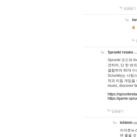
답글달기
he
Sprunki retake 
Sprunki 모드와
견하며, 단 한 번의
결합하여 40개 이
Scrunkly는 
작과 리듬 게임을 좋아하
music, discover fa
https://sprunkiret
https://game-spru
답글달기
lshimin
26
카자흐뉴스
면 좋을 것