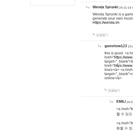
Wenda Sprunki
24-11-14 
Wenda Sprunki is a game t
generate your own music
Https://wenda.im
답글달기
gamehow123
25-
this is good. <a h
href="
https://www
target="_blank">t
href="
https://www
lines</a> <a href
target="_blank">c
online</a>
답글달기
EMILI
26-0
<a href="
h
할 수 있도
<a href="
h
화할 수 