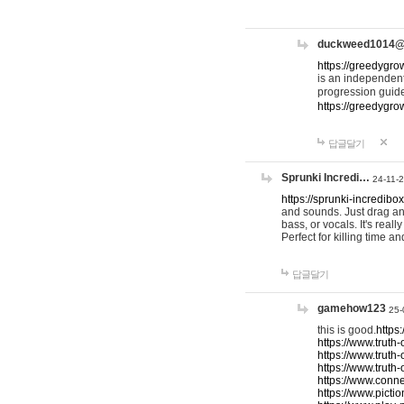
duckweed1014
https://greedygro
is an independent
progression guid
https://greedygr
답글달기
Sprunki Incredi…
24-11-
https://sprunki-incredibo
and sounds. Just drag an
bass, or vocals. It's rea
Perfect for killing time an
답글달기
gamehow123
25-
this is good.
https
https://www.truth-
https://www.truth-
https://www.truth
https://www.connec
https://www.pictio