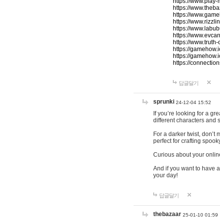
https://www.play-
https://www.theb
https://www.game
https://www.rizzli
https://www.labub
https://www.evcar
https://www.truth
https://gamehow.
https://gamehow.
https://connections
답글달기
sprunki
24-12-04 15:52
If you’re looking for a g
different characters and 
For a darker twist, don’t
perfect for crafting spoo
Curious about your onlin
And if you want to have a
your day!
답글달기
thebazaar
25-01-10 01:59