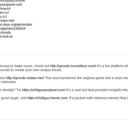
monopoly.online/
azaargame.net/
how.io/
nes.cc/
u.cc/
news.net/
-or-dare.org/generator
io/games/164604
io/mods
-hint.io/
reat way to make music, check out
http://sprunki-incredibox.com/!
It’s a fun platform 
sounds to create your own unique tracks.
 miss
http://sprunki-retake.me/!
This mod transforms the original game into a more ee
ky melodies.
e identity? Try
https://chillguyanalyser.com!
It’s a cool tool that provides insights into 
 good laugh, visit
https://chillguy-meme.com.
It’s packed with hilarious memes that 