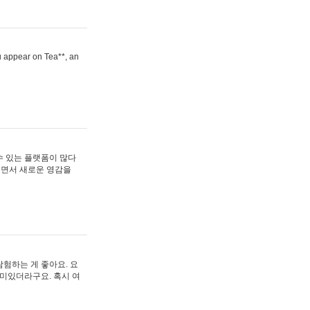
ou appear on Tea**, an
수 있는 플랫폼이 많다
보면서 새로운 영감을
험하는 게 좋아요. 요
재미있더라구요. 혹시 여