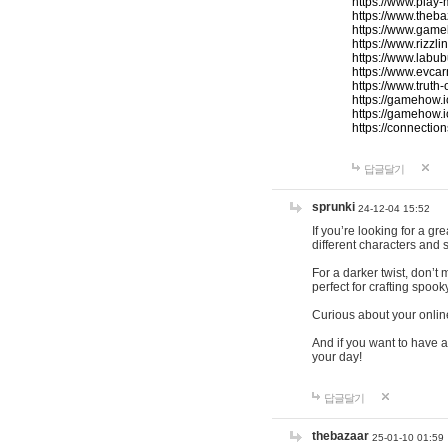
https://www.play-
https://www.theb
https://www.game
https://www.rizzli
https://www.labub
https://www.evcar
https://www.truth
https://gamehow.
https://gamehow.
https://connections
답글달기
sprunki
24-12-04 15:52
If you’re looking for a g
different characters and 
For a darker twist, don’t
perfect for crafting spoo
Curious about your onlin
And if you want to have a
your day!
답글달기
thebazaar
25-01-10 01:59