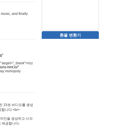
 music, and finally
환율 변환기
rg"
"
target="_blank">rizz
ons-hint.io/"
play monopoly
멋진 15초 비디오를 생성
합니다.<br>
타투 디자인을 생성하고 시각
을 제공합니다.