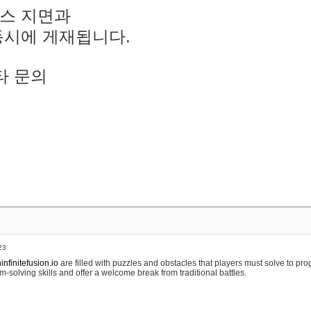
스 지면과
동시에 게재됩니다.
타 문의
23
nfinitefusion.io
are filled with puzzles and obstacles that players must solve to pr
m-solving skills and offer a welcome break from traditional battles.