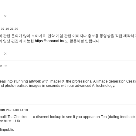
-07-10 21:29
 관련 문의가 많아 보이네요. 만약 게임 관련 이미지나 홍보용 동영상을 직접 제작하고 
과 영상 편집이 가능한
https://bananai.io/
도 활용해볼 만합니다.
11:35
eas into stunning artwork with ImageFX, the professional AI image generator. Create
, and photo-realistic images in seconds with our advanced AI technology.
ame
26-01-09 14:18
 I built TeaChecker — a discreet lookup to see if you appear on Tea (dating feedback
n trust + UX.
dinpublic