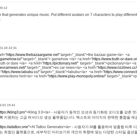
00:12
hat generates unique music. Put different avatars on 7 characters to play different
.
01-16 22:31
ref="
https://www.thebazaargame.net"
target="_blank">the bazaar game</a> <a
.gamehow.io/"
target="_blank"> gamehow </a> <a href="
https://www.truth-or-dare.o
ruth or dare </a> <a href="
https://pictionary.net/"
target="_blank">pictionary</a> <a
.evcarnews.net/"
target="_blank">ev car news</a> <a href="
https://www.rizzlines.cc/
="
https://www.labubu.cc/"
target="_blank">labubu</a> <a href="
https://www.connecti
onnections hint</a> <a href="
https://www.play-monopoly.online/"
target="_blank">
2-01 15:41
ttps://kling3.pro"
>Kling 3.0</a> - 사용자가 동적인 모션과 동기화된 오디오를 갖춘 
록 지원하는 고급 AI 비디오 생성 플랫폼입니다. 텍스트와 이미지의 완벽한 통합을 제공
ttps://aitattoo.one"
>AI Tattoo Generator</a> - 사용자가 AI를 활용하여 맞춤형 
있는 최첨단 플랫폼으로, 세부적인 미리보기와 개인의 취향에 맞는 다양한 스타일 옵션