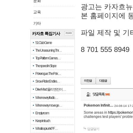
문화
광고는 카자흐뉴
교육
본 홈페이지에 
기타
파일 제작 및 기
카자흐 특집기사
more
51 Club Game
8 701 555 8949
The Unassuming Thr…
Top Platform Games…
The speed in Slope
Pokerogue: The Pok…
Snow Rider: Endles…
Drive Mad: 물리 엔진이 …
댓글목록
946
When every fractio…
When every move ge…
Pokemon Infinit…
24-08-14 17:
Some areas in
https://pokemoni
Empty room
challenges test players' proble
Keep in touch
What is sprunki? F…
답글달기