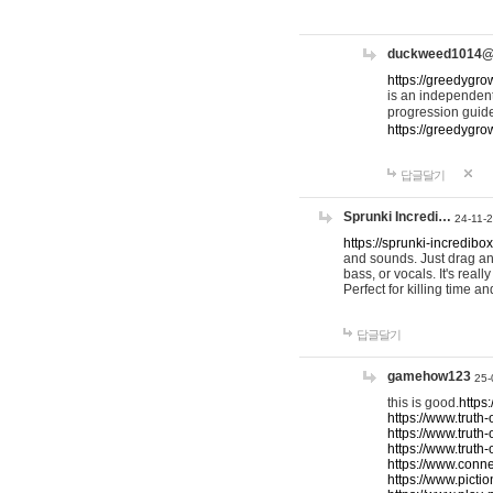
duckweed1014
https://greedygro
is an independent
progression guid
https://greedygr
답글달기
Sprunki Incredi…
24-11-
https://sprunki-incredibo
and sounds. Just drag an
bass, or vocals. It's rea
Perfect for killing time an
답글달기
gamehow123
25-
this is good.
https
https://www.truth-
https://www.truth-
https://www.truth
https://www.connec
https://www.pictio