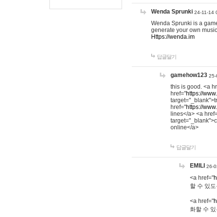
Wenda Sprunki
24-11-14 
Wenda Sprunki is a game t
generate your own music
Https://wenda.im
답글달기
gamehow123
25-
this is good. <a h
href="
https://www
target="_blank">t
href="
https://www
lines</a> <a href
target="_blank">c
online</a>
답글달기
EMILI
26-0
<a href="
h
할 수 있도
<a href="
h
화할 수 