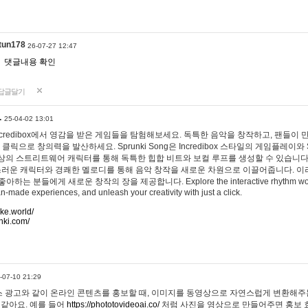
tun178
26-07-27 12:47
댓글내용 확인
답글달기
…
25-04-02 13:01
 Incredibox에서 영감을 받은 게임들을 탐험해보세요. 독특한 음악을 창작하고, 팬들이
 클릭으로 창의력을 발산하세요. Sprunki Song은 Incredibox 스타일의 게임플레이와 
상의 스트리트웨어 캐릭터를 통해 독특한 힙합 비트와 보컬 루프를 생성할 수 있습니다. 또한
사랑스러운 캐릭터와 경쾌한 멜로디를 통해 음악 창작을 새로운 차원으로 이끌어줍니다. 이
는 분들에게 새로운 창작의 장을 제공합니다. Explore the interactive rhythm world 
n-made experiences, and unleash your creativity with just a click.
ake.world/
nki.com/
-07-10 21:29
 광고와 같이 온라인 콘텐츠를 홍보할 때, 이미지를 동영상으로 자연스럽게 변환해주는
 같아요. 예를 들어
https://phototovideoai.co/
처럼 사진을 영상으로 만들어주면 홍보 효