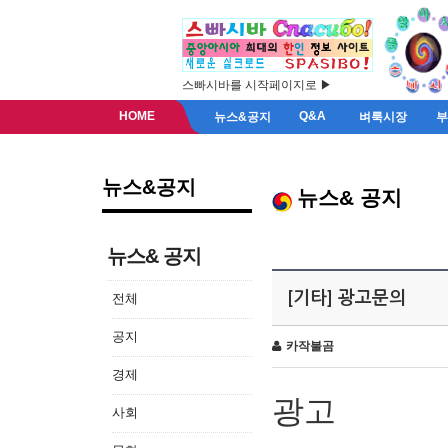
스빠시바를 시작페이지로 ▶
HOME
Q&A
뉴스&공지
벼룩시장
뉴스&공지
뉴스& 공지
뉴스& 공지
[기타] 광고문의
전체
공지
카작불곰
경제
광고
사회