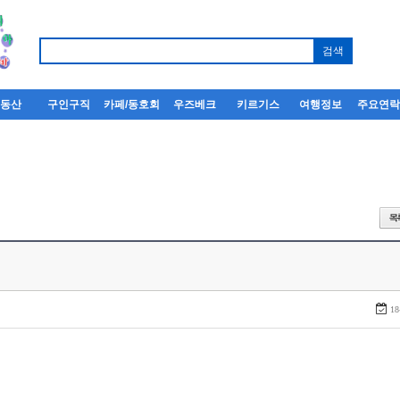
부동산
구인구직
카페/동호회
우즈베크
키르기스
여행정보
주요연
18