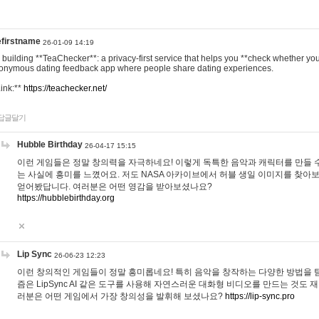
efirstname
26-01-09 14:19
m building **TeaChecker**: a privacy-first service that helps you **check whether y
onymous dating feedback app where people share dating experiences.
Link:**
https://teachecker.net/
답글달기
Hubble Birthday
26-04-17 15:15
이런 게임들은 정말 창의력을 자극하네요! 이렇게 독특한 음악과 캐릭터를 만들 
는 사실에 흥미를 느꼈어요. 저도 NASA 아카이브에서 허블 생일 이미지를 찾아
얻어봤답니다. 여러분은 어떤 영감을 받아보셨나요?
https://hubblebirthday.org
Lip Sync
26-06-23 12:23
이런 창의적인 게임들이 정말 흥미롭네요! 특히 음악을 창작하는 다양한 방법을 탐
즘은 LipSync AI 같은 도구를 사용해 자연스러운 대화형 비디오를 만드는 것도 
러분은 어떤 게임에서 가장 창의성을 발휘해 보셨나요?
https://lip-sync.pro