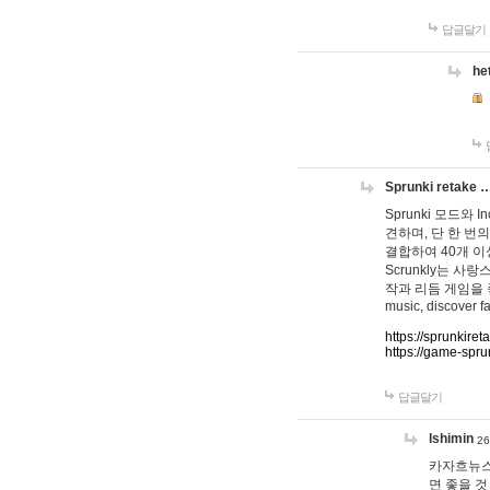
답글달기
he
Sprunki retake 
Sprunki 모드와
견하며, 단 한 번의
결합하여 40개 이
Scrunkly는 
작과 리듬 게임을 좋아하
music, discover fa
https://sprunkiret
https://game-spru
답글달기
lshimin
26
카자흐뉴스
면 좋을 것