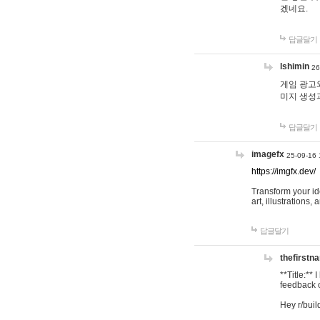
겠네요.
답글달기
lshimin
26
게임 광고와
미지 생성
답글달기
imagefx
25-09-16 
https://imgfx.dev/
Transform your id
art, illustrations
답글달기
thefirstn
**Title:**
feedback o
Hey r/buil