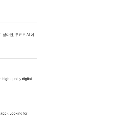
싶다면, 무료로 AI 이
 high-quality digital
 app). Looking for