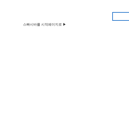
스빠시바를 시작페이지로 ▶
HOME
Q&A
뉴스&공지
벼룩시장
부동산
구인구직