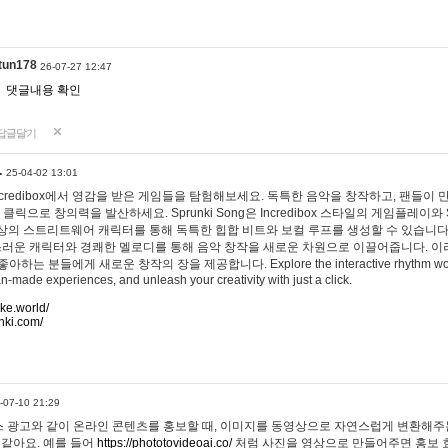
tun178
26-07-27 12:47
댓글내용 확인
답글달기
…
25-04-02 13:01
 Incredibox에서 영감을 받은 게임들을 탐험해보세요. 독특한 음악을 창작하고, 팬들이
 클릭으로 창의력을 발산하세요. Sprunki Song은 Incredibox 스타일의 게임플레이와 
상의 스트리트웨어 캐릭터를 통해 독특한 힙합 비트와 보컬 루프를 생성할 수 있습니다. 또한
사랑스러운 캐릭터와 경쾌한 멜로디를 통해 음악 창작을 새로운 차원으로 이끌어줍니다. 이
는 분들에게 새로운 창작의 장을 제공합니다. Explore the interactive rhythm world 
n-made experiences, and unleash your creativity with just a click.
ake.world/
nki.com/
-07-10 21:29
 광고와 같이 온라인 콘텐츠를 홍보할 때, 이미지를 동영상으로 자연스럽게 변환해주는
 같아요. 예를 들어
https://phototovideoai.co/
처럼 사진을 영상으로 만들어주면 홍보 효