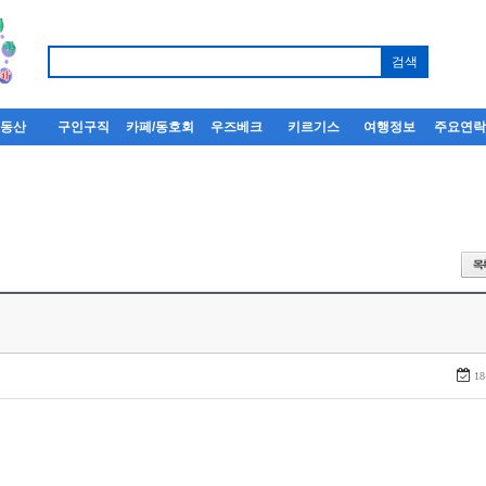
부동산
구인구직
카페/동호회
우즈베크
키르기스
여행정보
주요연
18