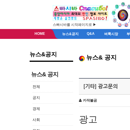
스빠시바를 시작페이지로 ▶
HOME
Q&A
뉴스&공지
벼룩시장
뉴스&공지
뉴스& 공지
뉴스& 공지
[기타] 광고문의
전체
공지
카작불곰
경제
광고
사회