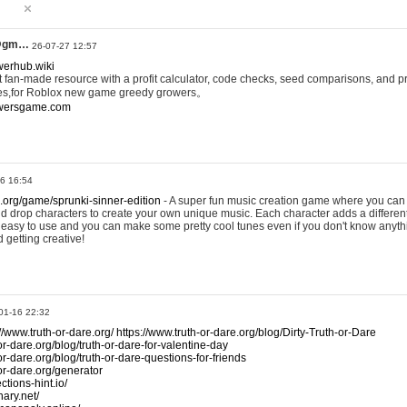
@gm…
26-07-27 12:57
werhub.wiki
 fan-made resource with a profit calculator, code checks, seed comparisons, and pr
es,for Roblox new game greedy growers。
owersgame.com
26 16:54
x.org/game/sprunki-sinner-edition
- A super fun music creation game where you can 
d drop characters to create your own unique music. Each character adds a differen
lly easy to use and you can make some pretty cool tunes even if you don't know anyt
d getting creative!
01-16 22:32
://www.truth-or-dare.org/
https://www.truth-or-dare.org/blog/Dirty-Truth-or-Dare
or-dare.org/blog/truth-or-dare-for-valentine-day
or-dare.org/blog/truth-or-dare-questions-for-friends
-or-dare.org/generator
tions-hint.io/
nary.net/