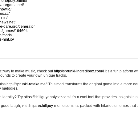
monopoly.online/
azaargame.net/
how.io/
nes.cc/
u.cc/
news.net/
-or-dare.org/generator
io/games/164604
io/mods
-hint.io/
reat way to make music, check out
http://sprunki-incredibox.com/!
It’s a fun platform 
sounds to create your own unique tracks.
 miss
http://sprunki-retake.me/!
This mod transforms the original game into a more ee
ky melodies.
e identity? Try
https://chillguyanalyser.com!
It’s a cool tool that provides insights into 
 good laugh, visit
https://chillguy-meme.com.
It’s packed with hilarious memes that 