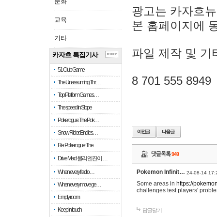
문화
광고는 카자흐뉴
교육
본 홈페이지에 
기타
파일 제작 및 기
카자흐 특집기사
more
51 Club Game
8 701 555 8949
The Unassuming Thr…
Top Platform Games…
The speed in Slope
Pokerogue: The Pok…
Snow Rider: Endles…
Re: Pokerogue: The…
댓글목록
949
Drive Mad: 물리 엔진이 …
When every fractio…
Pokemon Infinit…
24-08-14 17:
Some areas in
https://pokemoni
When every move ge…
challenges test players' proble
Empty room
Keep in touch
답글달기