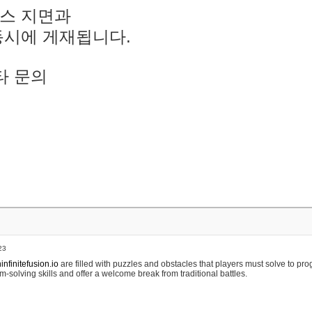
스 지면과
동시에 게재됩니다.
타 문의
23
nfinitefusion.io
are filled with puzzles and obstacles that players must solve to pr
m-solving skills and offer a welcome break from traditional battles.