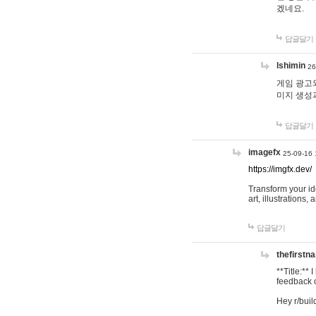
겠네요.
답글달기
lshimin
26
게임 광고와
미지 생성
답글달기
imagefx
25-09-16 
https://imgfx.dev/
Transform your id
art, illustrations
답글달기
thefirstn
**Title:**
feedback o
Hey r/buil