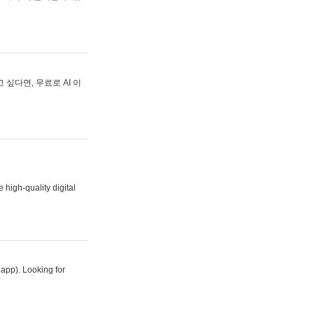
싶다면, 무료로 AI 이
 high-quality digital
 app). Looking for