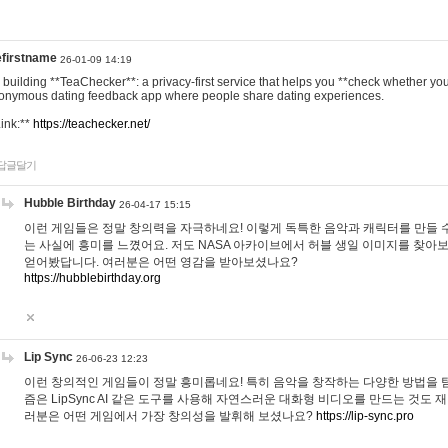
efirstname
26-01-09 14:19
m building **TeaChecker**: a privacy-first service that helps you **check whether y
onymous dating feedback app where people share dating experiences.
Link:**
https://teachecker.net/
답글달기
Hubble Birthday
26-04-17 15:15
이런 게임들은 정말 창의력을 자극하네요! 이렇게 독특한 음악과 캐릭터를 만들 
는 사실에 흥미를 느꼈어요. 저도 NASA 아카이브에서 허블 생일 이미지를 찾아
얻어봤답니다. 여러분은 어떤 영감을 받아보셨나요?
https://hubblebirthday.org
Lip Sync
26-06-23 12:23
이런 창의적인 게임들이 정말 흥미롭네요! 특히 음악을 창작하는 다양한 방법을 탐
즘은 LipSync AI 같은 도구를 사용해 자연스러운 대화형 비디오를 만드는 것도 
러분은 어떤 게임에서 가장 창의성을 발휘해 보셨나요?
https://lip-sync.pro