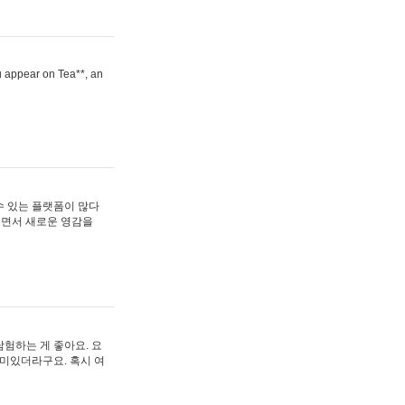
ou appear on Tea**, an
수 있는 플랫폼이 많다
보면서 새로운 영감을
험하는 게 좋아요. 요
재미있더라구요. 혹시 여