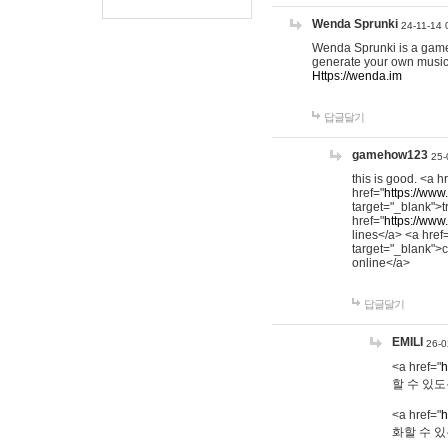
Wenda Sprunki
24-11-14 
Wenda Sprunki is a game t
generate your own music
Https://wenda.im
답글달기
gamehow123
25-
this is good. <a h
href="
https://www
target="_blank">t
href="
https://www
lines</a> <a href
target="_blank">c
online</a>
답글달기
EMILI
26-0
<a href="
h
할 수 있도
<a href="
h
화할 수 