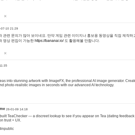
-07-10 21:29
 관련 문의가 많아 보이네요. 만약 게임 관련 이미지나 홍보용 동영상을 직접 제작하고 
과 영상 편집이 가능한
https://bananai.io/
도 활용해볼 만합니다.
11:35
eas into stunning artwork with ImageFX, the professional AI image generator. Create
, and photo-realistic images in seconds with our advanced AI technology.
ame
26-01-09 14:18
 I built TeaChecker — a discreet lookup to see if you appear on Tea (dating feedback
n trust + UX.
dinpublic