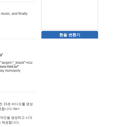
 music, and finally
환율 변환기
rg"
"
target="_blank">rizz
ons-hint.io/"
play monopoly
멋진 15초 비디오를 생성
합니다.<br>
타투 디자인을 생성하고 시각
을 제공합니다.