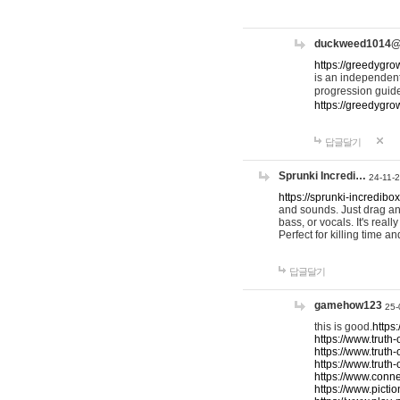
duckweed1014
https://greedygro
is an independent
progression guid
https://greedygr
답글달기
Sprunki Incredi…
24-11-
https://sprunki-incredibo
and sounds. Just drag an
bass, or vocals. It's rea
Perfect for killing time an
답글달기
gamehow123
25-
this is good.
https
https://www.truth-
https://www.truth-
https://www.truth
https://www.connec
https://www.pictio