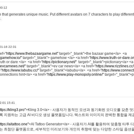
00:12
hat generates unique music. Put different avatars on 7 characters to play different
.
01-16 22:31
ref="
https://www.thebazaargame.net"
target="_blank">the bazaar game</a> <a
.gamehow.io/"
target="_blank"> gamehow </a> <a href="
https://www.truth-or-dare.o
ruth or dare </a> <a href="
https://pictionary.net/"
target="_blank">pictionary</a> <a
.evcarnews.net/"
target="_blank">ev car news</a> <a href="
https://www.rizzlines.cc/
="
https://www.labubu.cc/"
target="_blank">labubu</a> <a href="
https://www.connecti
onnections hint</a> <a href="
https://www.play-monopoly.online/"
target="_blank">
2-01 15:41
ttps://kling3.pro"
>Kling 3.0</a> - 사용자가 동적인 모션과 동기화된 오디오를 갖춘 
록 지원하는 고급 AI 비디오 생성 플랫폼입니다. 텍스트와 이미지의 완벽한 통합을 제공
ttps://aitattoo.one"
>AI Tattoo Generator</a> - 사용자가 AI를 활용하여 맞춤형 
있는 최첨단 플랫폼으로, 세부적인 미리보기와 개인의 취향에 맞는 다양한 스타일 옵션