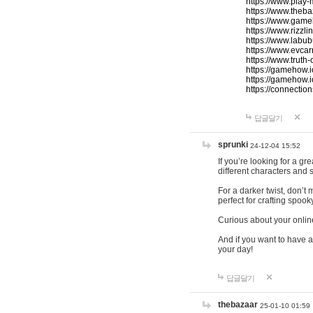
https://www.play-
https://www.theb
https://www.game
https://www.rizzli
https://www.labub
https://www.evcar
https://www.truth
https://gamehow.
https://gamehow.
https://connections
답글달기
sprunki
24-12-04 15:52
If you’re looking for a g
different characters and 
For a darker twist, don’t
perfect for crafting spoo
Curious about your onlin
And if you want to have a
your day!
답글달기
thebazaar
25-01-10 01:59