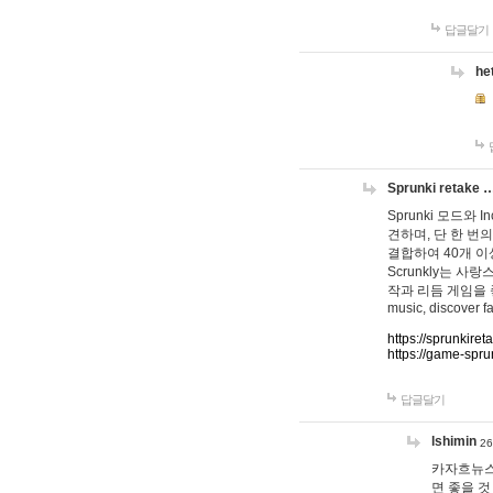
답글달기
he
Sprunki retake 
Sprunki 모드와
견하며, 단 한 번의
결합하여 40개 이
Scrunkly는 
작과 리듬 게임을 좋아하
music, discover fa
https://sprunkiret
https://game-spru
답글달기
lshimin
26
카자흐뉴스
면 좋을 것