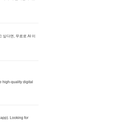
싶다면, 무료로 AI 이
 high-quality digital
 app). Looking for