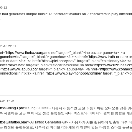
00:12
hat generates unique music. Put different avatars on 7 characters to play different
.
01-16 22:31
ref="
https://www.thebazaargame.net"
target="_blank">the bazaar game</a> <a
.gamehow.io/"
target="_blank"> gamehow </a> <a href="
https://www.truth-or-dare.o
ruth or dare </a> <a href="
https://pictionary.net/"
target="_blank">pictionary</a> <a
.evcarnews.net/"
target="_blank">ev car news</a> <a href="
https://www.rizzlines.cc/
="
https://www.labubu.cc/"
target="_blank">labubu</a> <a href="
https://www.connecti
onnections hint</a> <a href="
https://www.play-monopoly.online/"
target="_blank">
2-01 15:41
ttps://kling3.pro"
>Kling 3.0</a> - 사용자가 동적인 모션과 동기화된 오디오를 갖춘 
록 지원하는 고급 AI 비디오 생성 플랫폼입니다. 텍스트와 이미지의 완벽한 통합을 제공
ttps://aitattoo.one"
>AI Tattoo Generator</a> - 사용자가 AI를 활용하여 맞춤형 
있는 최첨단 플랫폼으로, 세부적인 미리보기와 개인의 취향에 맞는 다양한 스타일 옵션