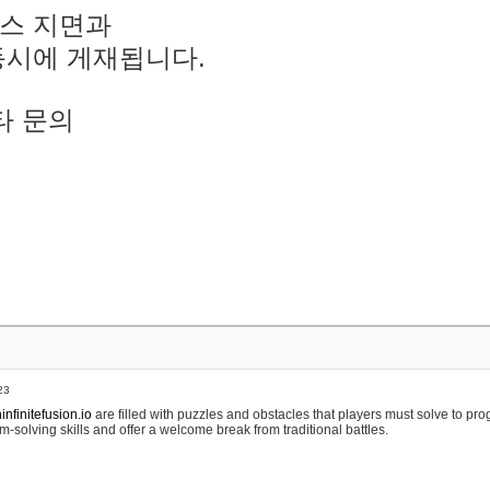
스 지면과
동시에 게재됩니다.
타 문의
23
nfinitefusion.io
are filled with puzzles and obstacles that players must solve to pr
m-solving skills and offer a welcome break from traditional battles.