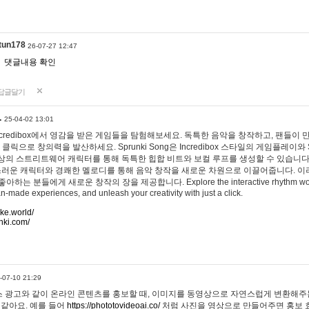
tun178
26-07-27 12:47
댓글내용 확인
답글달기
…
25-04-02 13:01
 Incredibox에서 영감을 받은 게임들을 탐험해보세요. 독특한 음악을 창작하고, 팬들이
 클릭으로 창의력을 발산하세요. Sprunki Song은 Incredibox 스타일의 게임플레이와 
상의 스트리트웨어 캐릭터를 통해 독특한 힙합 비트와 보컬 루프를 생성할 수 있습니다. 또한
사랑스러운 캐릭터와 경쾌한 멜로디를 통해 음악 창작을 새로운 차원으로 이끌어줍니다. 이
는 분들에게 새로운 창작의 장을 제공합니다. Explore the interactive rhythm world 
n-made experiences, and unleash your creativity with just a click.
ake.world/
nki.com/
-07-10 21:29
 광고와 같이 온라인 콘텐츠를 홍보할 때, 이미지를 동영상으로 자연스럽게 변환해주는
 같아요. 예를 들어
https://phototovideoai.co/
처럼 사진을 영상으로 만들어주면 홍보 효