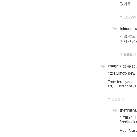
겠네요.
답글달기
lshimin
26
게임 광고와
미지 생성
답글달기
imagefx
25-09-16 
https://imgfx.dev/
Transform your id
art, illustrations
답글달기
thefirstn
**Title:**
feedback o
Hey r/buil