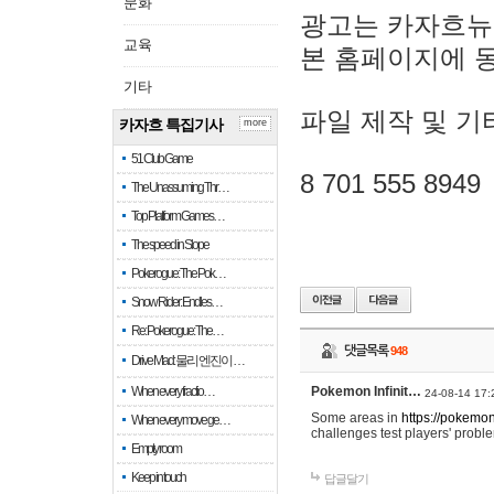
문화
광고는 카자흐뉴
교육
본 홈페이지에 
기타
파일 제작 및 기
카자흐 특집기사
more
51 Club Game
8 701 555 8949
The Unassuming Thr…
Top Platform Games…
The speed in Slope
Pokerogue: The Pok…
Snow Rider: Endles…
Re: Pokerogue: The…
댓글목록
948
Drive Mad: 물리 엔진이 …
When every fractio…
Pokemon Infinit…
24-08-14 17:
Some areas in
https://pokemoni
When every move ge…
challenges test players' proble
Empty room
Keep in touch
답글달기