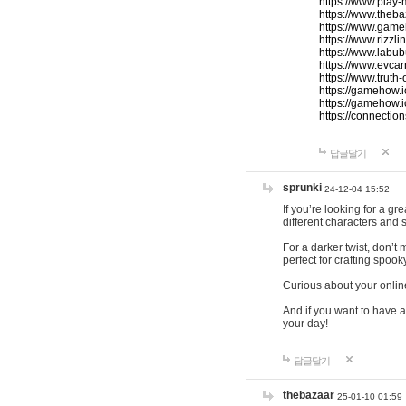
https://www.play-
https://www.theb
https://www.game
https://www.rizzli
https://www.labub
https://www.evcar
https://www.truth
https://gamehow.
https://gamehow.
https://connections
답글달기
sprunki
24-12-04 15:52
If you’re looking for a g
different characters and 
For a darker twist, don’t
perfect for crafting spoo
Curious about your onlin
And if you want to have a
your day!
답글달기
thebazaar
25-01-10 01:59