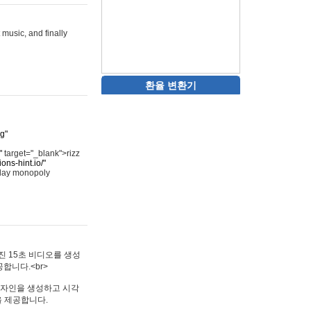
 music, and finally
환율 변환기
rg"
"
target="_blank">rizz
ons-hint.io/"
play monopoly
멋진 15초 비디오를 생성
합니다.<br>
타투 디자인을 생성하고 시각
을 제공합니다.