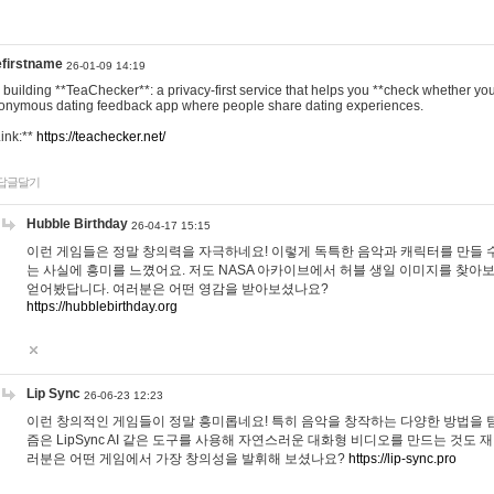
efirstname
26-01-09 14:19
m building **TeaChecker**: a privacy-first service that helps you **check whether y
onymous dating feedback app where people share dating experiences.
Link:**
https://teachecker.net/
답글달기
Hubble Birthday
26-04-17 15:15
이런 게임들은 정말 창의력을 자극하네요! 이렇게 독특한 음악과 캐릭터를 만들 
는 사실에 흥미를 느꼈어요. 저도 NASA 아카이브에서 허블 생일 이미지를 찾아
얻어봤답니다. 여러분은 어떤 영감을 받아보셨나요?
https://hubblebirthday.org
Lip Sync
26-06-23 12:23
이런 창의적인 게임들이 정말 흥미롭네요! 특히 음악을 창작하는 다양한 방법을 탐
즘은 LipSync AI 같은 도구를 사용해 자연스러운 대화형 비디오를 만드는 것도 
러분은 어떤 게임에서 가장 창의성을 발휘해 보셨나요?
https://lip-sync.pro