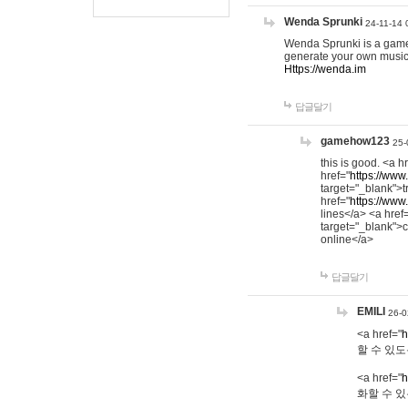
Wenda Sprunki
24-11-14 
Wenda Sprunki is a game t
generate your own music
Https://wenda.im
답글달기
gamehow123
25-
this is good. <a h
href="
https://www
target="_blank">t
href="
https://www
lines</a> <a href
target="_blank">c
online</a>
답글달기
EMILI
26-0
<a href="
h
할 수 있도
<a href="
h
화할 수 