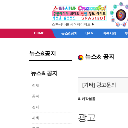
스빠시바를 시작페이지로 ▶
HOME
Q&A
뉴스&공지
벼룩시장
뉴스&공지
뉴스& 공지
뉴스& 공지
[기타] 광고문의
전체
공지
카작불곰
경제
광고
사회