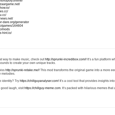
monopoly.online/
azaargame.net/
how.io/
nes.cc/
u.cc/
news.net/
-or-dare.org/generator
io/games/164604
io/mods
-hint.io/
reat way to make music, check out
http://sprunki-incredibox.com/!
It’s a fun platform 
sounds to create your own unique tracks.
 miss
http://sprunki-retake.me/!
This mod transforms the original game into a more ee
ky melodies.
e identity? Try
https://chillguyanalyser.com!
It’s a cool tool that provides insights into 
 good laugh, visit
https://chillguy-meme.com.
It’s packed with hilarious memes that 