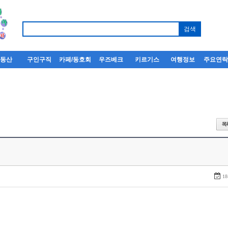
부동산
구인구직
카페/동호회
우즈베크
키르기스
여행정보
주요연
18