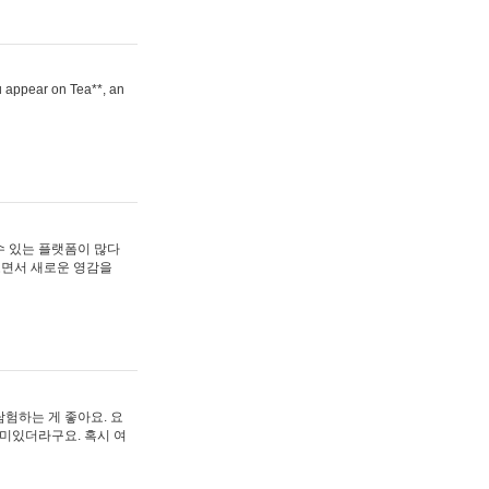
ou appear on Tea**, an
수 있는 플랫폼이 많다
보면서 새로운 영감을
험하는 게 좋아요. 요
재미있더라구요. 혹시 여