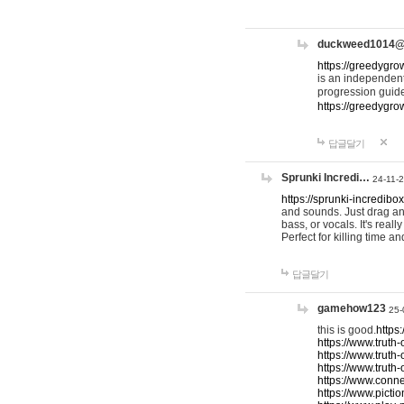
duckweed1014
https://greedygro
is an independent
progression guid
https://greedygr
답글달기
Sprunki Incredi…
24-11-
https://sprunki-incredibo
and sounds. Just drag an
bass, or vocals. It's rea
Perfect for killing time an
답글달기
gamehow123
25-
this is good.
https
https://www.truth-
https://www.truth-
https://www.truth
https://www.connec
https://www.pictio