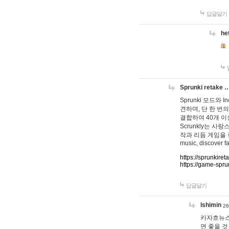
답글달기
he
Sprunki retake 
Sprunki 모드와
견하며, 단 한 번의
결합하여 40개 이
Scrunkly는 
작과 리듬 게임을 좋아하
music, discover fa
https://sprunkiret
https://game-spru
답글달기
lshimin
26
카자흐뉴스
면 좋을 것