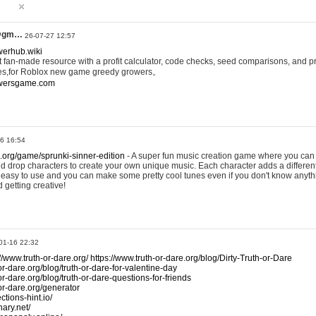
@gm…
26-07-27 12:57
werhub.wiki
 fan-made resource with a profit calculator, code checks, seed comparisons, and pr
es,for Roblox new game greedy growers。
owersgame.com
26 16:54
x.org/game/sprunki-sinner-edition
- A super fun music creation game where you can 
d drop characters to create your own unique music. Each character adds a differen
lly easy to use and you can make some pretty cool tunes even if you don't know anyt
d getting creative!
01-16 22:32
://www.truth-or-dare.org/
https://www.truth-or-dare.org/blog/Dirty-Truth-or-Dare
or-dare.org/blog/truth-or-dare-for-valentine-day
or-dare.org/blog/truth-or-dare-questions-for-friends
-or-dare.org/generator
tions-hint.io/
nary.net/