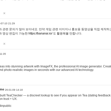
-07-10 21:29
 관련 문의가 많아 보이네요. 만약 게임 관련 이미지나 홍보용 동영상을 직접 제작하고 
과 영상 편집이 가능한
https://bananai.io/
도 활용해볼 만합니다.
11:35
eas into stunning artwork with ImageFX, the professional AI image generator. Create
, and photo-realistic images in seconds with our advanced AI technology.
ame
26-01-09 14:18
 I built TeaChecker — a discreet lookup to see if you appear on Tea (dating feedback
n trust + UX.
dinpublic