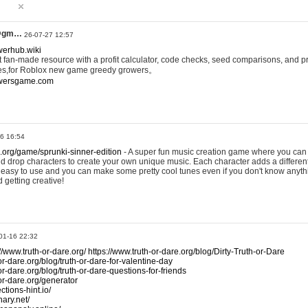
@gm…
26-07-27 12:57
werhub.wiki
 fan-made resource with a profit calculator, code checks, seed comparisons, and pr
es,for Roblox new game greedy growers。
owersgame.com
26 16:54
x.org/game/sprunki-sinner-edition
- A super fun music creation game where you can 
d drop characters to create your own unique music. Each character adds a differen
lly easy to use and you can make some pretty cool tunes even if you don't know anyt
d getting creative!
01-16 22:32
://www.truth-or-dare.org/
https://www.truth-or-dare.org/blog/Dirty-Truth-or-Dare
or-dare.org/blog/truth-or-dare-for-valentine-day
or-dare.org/blog/truth-or-dare-questions-for-friends
-or-dare.org/generator
tions-hint.io/
nary.net/