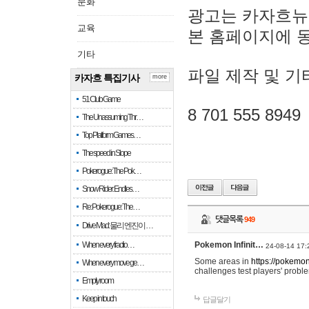
문화
광고는 카자흐뉴
교육
본 홈페이지에 
기타
파일 제작 및 기
카자흐 특집기사
more
51 Club Game
8 701 555 8949
The Unassuming Thr…
Top Platform Games…
The speed in Slope
Pokerogue: The Pok…
Snow Rider: Endles…
Re: Pokerogue: The…
댓글목록
949
Drive Mad: 물리 엔진이 …
When every fractio…
Pokemon Infinit…
24-08-14 17:
Some areas in
https://pokemoni
When every move ge…
challenges test players' proble
Empty room
Keep in touch
답글달기