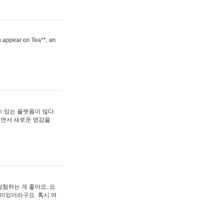
ou appear on Tea**, an
수 있는 플랫폼이 많다
보면서 새로운 영감을
험하는 게 좋아요. 요
재미있더라구요. 혹시 여