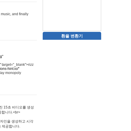
 music, and finally
환율 변환기
rg"
"
target="_blank">rizz
ons-hint.io/"
play monopoly
멋진 15초 비디오를 생성
합니다.<br>
타투 디자인을 생성하고 시각
을 제공합니다.