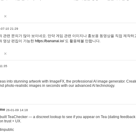
-07-10 21:29
 관련 문의가 많아 보이네요. 만약 게임 관련 이미지나 홍보용 동영상을 직접 제작하고 
과 영상 편집이 가능한
https://bananai.io/
도 활용해볼 만합니다.
11:35
eas into stunning artwork with ImageFX, the professional AI image generator. Create
, and photo-realistic images in seconds with our advanced AI technology.
ame
26-01-09 14:18
 I built TeaChecker — a discreet lookup to see if you appear on Tea (dating feedback
n trust + UX.
dinpublic