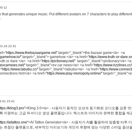
00:12
hat generates unique music. Put different avatars on 7 characters to play different
.
01-16 22:31
ref="
https://www.thebazaargame.net"
target="_blank">the bazaar game</a> <a
.gamehow.io/"
target="_blank"> gamehow </a> <a href="
https://www.truth-or-dare.o
ruth or dare </a> <a href="
https://pictionary.net/"
target="_blank">pictionary</a> <a
.evcarnews.net/"
target="_blank">ev car news</a> <a href="
https://www.rizzlines.cc/
="
https://www.labubu.cc/"
target="_blank">labubu</a> <a href="
https://www.connecti
onnections hint</a> <a href="
https://www.play-monopoly.online/"
target="_blank">
2-01 15:41
ttps://kling3.pro"
>Kling 3.0</a> - 사용자가 동적인 모션과 동기화된 오디오를 갖춘 
록 지원하는 고급 AI 비디오 생성 플랫폼입니다. 텍스트와 이미지의 완벽한 통합을 제공
ttps://aitattoo.one"
>AI Tattoo Generator</a> - 사용자가 AI를 활용하여 맞춤형 
있는 최첨단 플랫폼으로, 세부적인 미리보기와 개인의 취향에 맞는 다양한 스타일 옵션