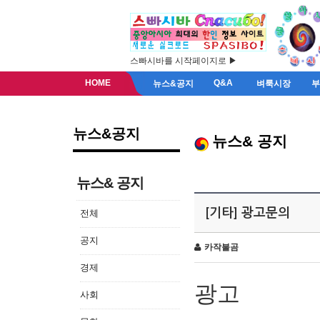
스빠시바를 시작페이지로 ▶
HOME
Q&A
뉴스&공지
벼룩시장
뉴스&공지
뉴스& 공지
뉴스& 공지
[기타] 광고문의
전체
공지
카작불곰
경제
광고
사회