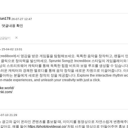
tun178
26-07-27 12:47
댓글내용 확인
답글달기
…
25-04-02 13:01
 Incredibox에서 영감을 받은 게임들을 탐험해보세요. 독특한 음악을 창작하고, 팬들이
 클릭으로 창의력을 발산하세요. Sprunki Song은 Incredibox 스타일의 게임플레이와 
상의 스트리트웨어 캐릭터를 통해 독특한 힙합 비트와 보컬 루프를 생성할 수 있습니다. 또한
사랑스러운 캐릭터와 경쾌한 멜로디를 통해 음악 창작을 새로운 차원으로 이끌어줍니다. 이
는 분들에게 새로운 창작의 장을 제공합니다. Explore the interactive rhythm world 
n-made experiences, and unleash your creativity with just a click.
ake.world/
nki.com/
-07-10 21:29
 광고와 같이 온라인 콘텐츠를 홍보할 때, 이미지를 동영상으로 자연스럽게 변환해주는
 같아요. 예를 들어
https://phototovideoai.co/
처럼 사진을 영상으로 만들어주면 홍보 효