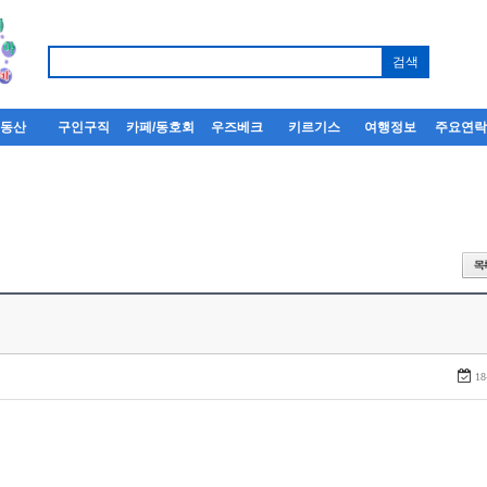
부동산
구인구직
카페/동호회
우즈베크
키르기스
여행정보
주요연
18