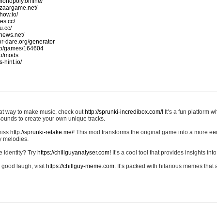
monopoly.online/
azaargame.net/
how.io/
nes.cc/
u.cc/
news.net/
-or-dare.org/generator
io/games/164604
io/mods
-hint.io/
reat way to make music, check out
http://sprunki-incredibox.com/!
It’s a fun platform 
sounds to create your own unique tracks.
 miss
http://sprunki-retake.me/!
This mod transforms the original game into a more ee
ky melodies.
e identity? Try
https://chillguyanalyser.com!
It’s a cool tool that provides insights into 
 good laugh, visit
https://chillguy-meme.com.
It’s packed with hilarious memes that 