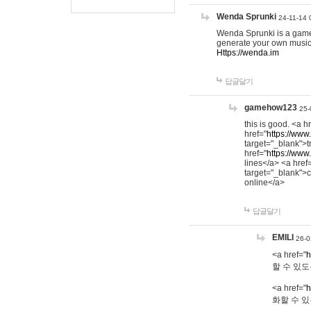
Wenda Sprunki
24-11-14 
Wenda Sprunki is a game t
generate your own music
Https://wenda.im
답글달기
gamehow123
25-
this is good. <a h
href="
https://www
target="_blank">t
href="
https://www
lines</a> <a href
target="_blank">c
online</a>
답글달기
EMILI
26-0
<a href="
h
할 수 있도
<a href="
h
화할 수 