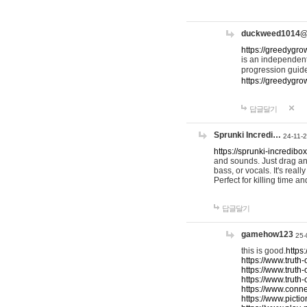
duckweed1014
https://greedygro
is an independent
progression guid
https://greedygr
답글달기
Sprunki Incredi…
24-11-
https://sprunki-incredibo
and sounds. Just drag an
bass, or vocals. It's rea
Perfect for killing time an
답글달기
gamehow123
25-
this is good.
https
https://www.truth-
https://www.truth-
https://www.truth
https://www.connec
https://www.pictio