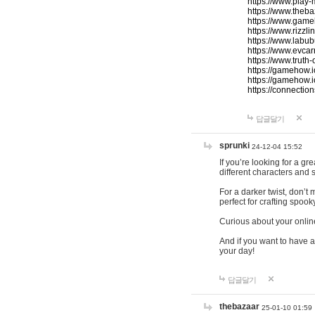
https://www.play-
https://www.theb
https://www.game
https://www.rizzli
https://www.labub
https://www.evcar
https://www.truth
https://gamehow.
https://gamehow.
https://connections
답글달기
sprunki
24-12-04 15:52
If you’re looking for a g
different characters and 
For a darker twist, don’t
perfect for crafting spoo
Curious about your onlin
And if you want to have a
your day!
답글달기
thebazaar
25-01-10 01:59