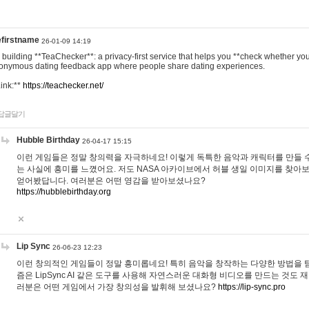
efirstname
26-01-09 14:19
m building **TeaChecker**: a privacy-first service that helps you **check whether y
onymous dating feedback app where people share dating experiences.
Link:**
https://teachecker.net/
답글달기
Hubble Birthday
26-04-17 15:15
이런 게임들은 정말 창의력을 자극하네요! 이렇게 독특한 음악과 캐릭터를 만들 
는 사실에 흥미를 느꼈어요. 저도 NASA 아카이브에서 허블 생일 이미지를 찾아
얻어봤답니다. 여러분은 어떤 영감을 받아보셨나요?
https://hubblebirthday.org
Lip Sync
26-06-23 12:23
이런 창의적인 게임들이 정말 흥미롭네요! 특히 음악을 창작하는 다양한 방법을 탐
즘은 LipSync AI 같은 도구를 사용해 자연스러운 대화형 비디오를 만드는 것도 
러분은 어떤 게임에서 가장 창의성을 발휘해 보셨나요?
https://lip-sync.pro