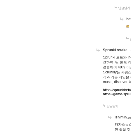
답글달기
he
Sprunki retake 
Sprunki 모드와
견하며, 단 한 번의
결합하여 40개 이
Scrunkly는 
작과 리듬 게임을 좋아하
music, discover fa
https://sprunkiret
https://game-spru
답글달기
lshimin
26
카자흐뉴스
면 좋을 것