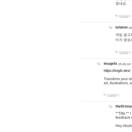
겠네요.
답글달기
lshimin
26
게임 광고와
미지 생성
답글달기
imagefx
25-09-16 
https://imgfx.dev/
Transform your id
art, illustrations
답글달기
thefirstn
**Title:**
feedback o
Hey r/buil