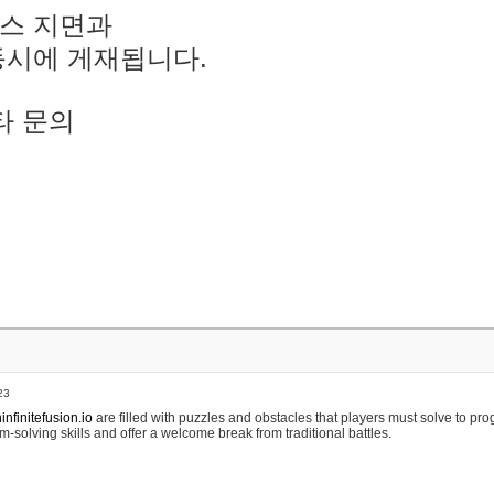
스 지면과
동시에 게재됩니다.
타 문의
23
nfinitefusion.io
are filled with puzzles and obstacles that players must solve to pr
m-solving skills and offer a welcome break from traditional battles.