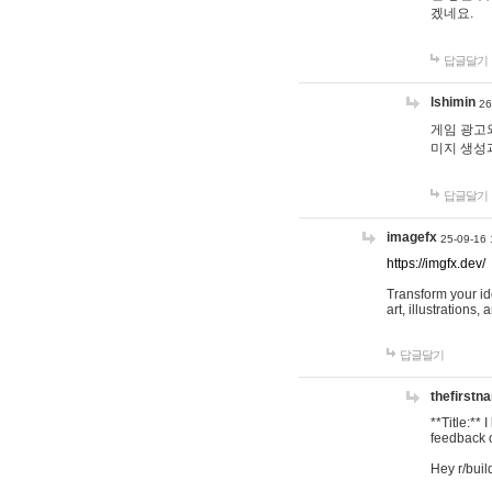
겠네요.
답글달기
lshimin
26
게임 광고와
미지 생성
답글달기
imagefx
25-09-16 
https://imgfx.dev/
Transform your id
art, illustrations
답글달기
thefirstn
**Title:**
feedback o
Hey r/buil