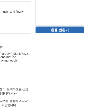
 music, and finally
환율 변환기
rg"
"
target="_blank">rizz
ons-hint.io/"
play monopoly
멋진 15초 비디오를 생성
합니다.<br>
타투 디자인을 생성하고 시각
을 제공합니다.