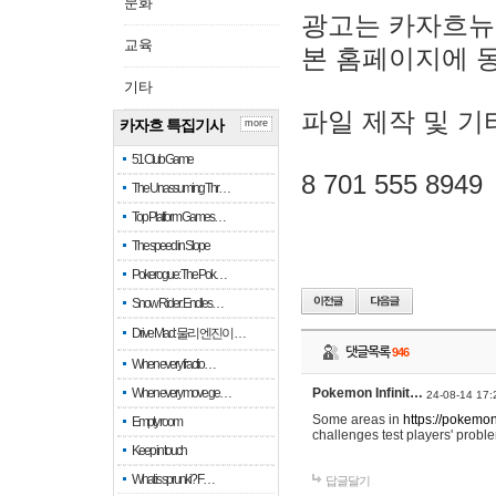
문화
광고는 카자흐뉴
교육
본 홈페이지에 
기타
파일 제작 및 기
카자흐 특집기사
more
51 Club Game
8 701 555 8949
The Unassuming Thr…
Top Platform Games…
The speed in Slope
Pokerogue: The Pok…
Snow Rider: Endles…
Drive Mad: 물리 엔진이 …
댓글목록
946
When every fractio…
When every move ge…
Pokemon Infinit…
24-08-14 17:
Some areas in
https://pokemoni
Empty room
challenges test players' proble
Keep in touch
What is sprunki? F…
답글달기