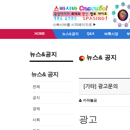
스빠시바를 시작페이지로 ▶
HOME
Q&A
뉴스&공지
벼룩시장
뉴스&공지
뉴스& 공지
뉴스& 공지
[기타] 광고문의
전체
공지
카작불곰
경제
광고
사회