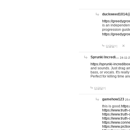
duckweed1014
https://greedygro
is an independent
progression guid
https://greedygr
답글달기
Sprunki Incredi…
24-11-
https://sprunki-incredibo
and sounds. Just drag an
bass, or vocals. It's rea
Perfect for killing time an
답글달기
gamehow123
25-
this is good.
https
https://www.truth-
https://www.truth-
https://www.truth
https://www.connec
https://www.pictio