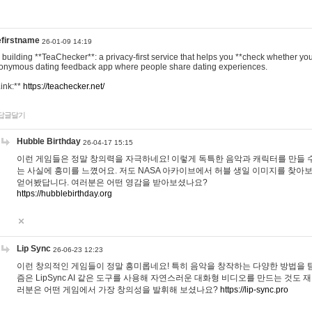
efirstname
26-01-09 14:19
m building **TeaChecker**: a privacy-first service that helps you **check whether y
onymous dating feedback app where people share dating experiences.
Link:**
https://teachecker.net/
답글달기
Hubble Birthday
26-04-17 15:15
이런 게임들은 정말 창의력을 자극하네요! 이렇게 독특한 음악과 캐릭터를 만들 
는 사실에 흥미를 느꼈어요. 저도 NASA 아카이브에서 허블 생일 이미지를 찾아
얻어봤답니다. 여러분은 어떤 영감을 받아보셨나요?
https://hubblebirthday.org
Lip Sync
26-06-23 12:23
이런 창의적인 게임들이 정말 흥미롭네요! 특히 음악을 창작하는 다양한 방법을 탐
즘은 LipSync AI 같은 도구를 사용해 자연스러운 대화형 비디오를 만드는 것도 
러분은 어떤 게임에서 가장 창의성을 발휘해 보셨나요?
https://lip-sync.pro