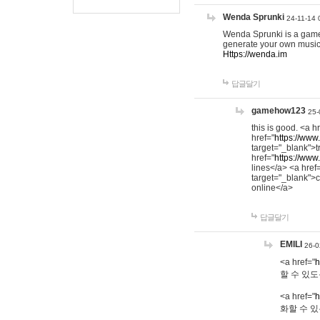
Wenda Sprunki
24-11-14 
Wenda Sprunki is a game t
generate your own music
Https://wenda.im
답글달기
gamehow123
25-
this is good. <a h
href="
https://www
target="_blank">t
href="
https://www
lines</a> <a href
target="_blank">c
online</a>
답글달기
EMILI
26-0
<a href="
h
할 수 있도
<a href="
h
화할 수 