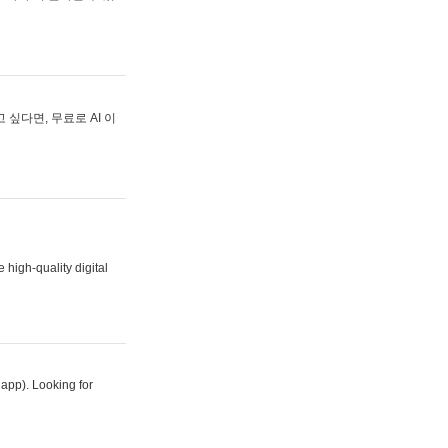
싶다면, 무료로 AI 이
 high-quality digital
 app). Looking for