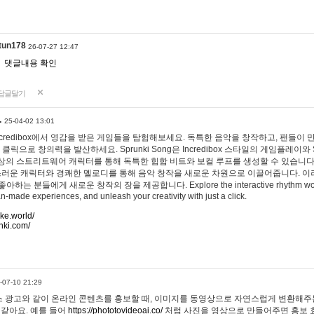
tun178
26-07-27 12:47
댓글내용 확인
답글달기
…
25-04-02 13:01
 Incredibox에서 영감을 받은 게임들을 탐험해보세요. 독특한 음악을 창작하고, 팬들이
 클릭으로 창의력을 발산하세요. Sprunki Song은 Incredibox 스타일의 게임플레이와 
상의 스트리트웨어 캐릭터를 통해 독특한 힙합 비트와 보컬 루프를 생성할 수 있습니다. 또한
사랑스러운 캐릭터와 경쾌한 멜로디를 통해 음악 창작을 새로운 차원으로 이끌어줍니다. 이
는 분들에게 새로운 창작의 장을 제공합니다. Explore the interactive rhythm world 
n-made experiences, and unleash your creativity with just a click.
ake.world/
nki.com/
-07-10 21:29
 광고와 같이 온라인 콘텐츠를 홍보할 때, 이미지를 동영상으로 자연스럽게 변환해주는
 같아요. 예를 들어
https://phototovideoai.co/
처럼 사진을 영상으로 만들어주면 홍보 효