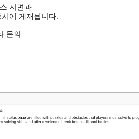
스 지면과
동시에 게재됩니다.
타 문의
23
nfinitefusion.io
are filled with puzzles and obstacles that players must solve to pr
m-solving skills and offer a welcome break from traditional battles.