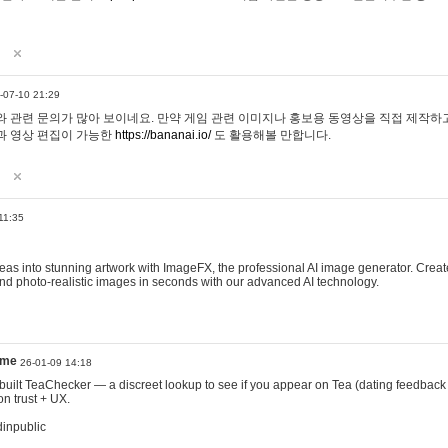
-07-10 21:29
 관련 문의가 많아 보이네요. 만약 게임 관련 이미지나 홍보용 동영상을 직접 제작하고 
과 영상 편집이 가능한
https://bananai.io/
도 활용해볼 만합니다.
11:35
eas into stunning artwork with ImageFX, the professional AI image generator. Create
, and photo-realistic images in seconds with our advanced AI technology.
ame
26-01-09 14:18
 I built TeaChecker — a discreet lookup to see if you appear on Tea (dating feedback
n trust + UX.
dinpublic