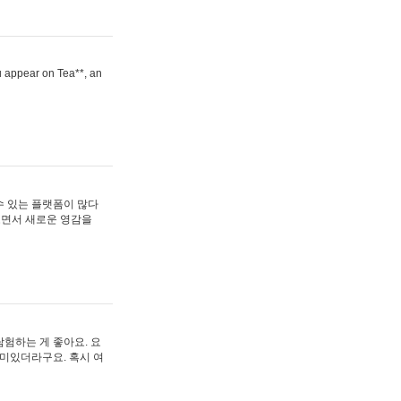
ou appear on Tea**, an
수 있는 플랫폼이 많다
보면서 새로운 영감을
험하는 게 좋아요. 요
재미있더라구요. 혹시 여