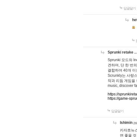
답글달기
he
Sprunki retake 
Sprunki 모드와
견하며, 단 한 번의
결합하여 40개 이
Scrunkly는 
작과 리듬 게임을 좋아하
music, discover fa
https://sprunkiret
https://game-spru
답글달기
lshimin
26
카자흐뉴스
면 좋을 것