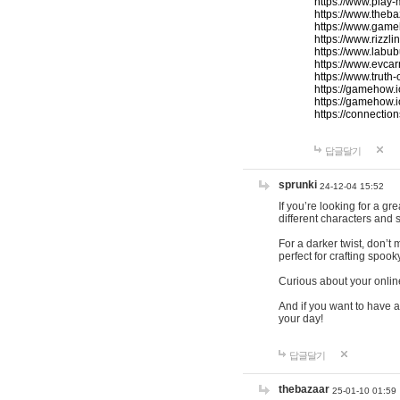
https://www.play-
https://www.theb
https://www.game
https://www.rizzli
https://www.labub
https://www.evcar
https://www.truth
https://gamehow.
https://gamehow.
https://connections
답글달기
sprunki
24-12-04 15:52
If you’re looking for a g
different characters and 
For a darker twist, don’t
perfect for crafting spoo
Curious about your onlin
And if you want to have a
your day!
답글달기
thebazaar
25-01-10 01:59