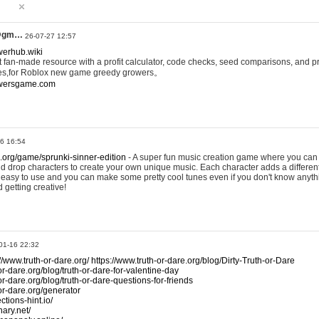
@gm…
26-07-27 12:57
werhub.wiki
 fan-made resource with a profit calculator, code checks, seed comparisons, and pr
es,for Roblox new game greedy growers。
owersgame.com
26 16:54
x.org/game/sprunki-sinner-edition
- A super fun music creation game where you can 
d drop characters to create your own unique music. Each character adds a differen
lly easy to use and you can make some pretty cool tunes even if you don't know anyt
d getting creative!
01-16 22:32
://www.truth-or-dare.org/
https://www.truth-or-dare.org/blog/Dirty-Truth-or-Dare
or-dare.org/blog/truth-or-dare-for-valentine-day
or-dare.org/blog/truth-or-dare-questions-for-friends
-or-dare.org/generator
tions-hint.io/
nary.net/