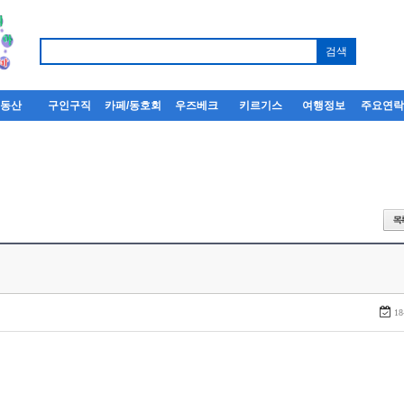
부동산
구인구직
카페/동호회
우즈베크
키르기스
여행정보
주요연
18