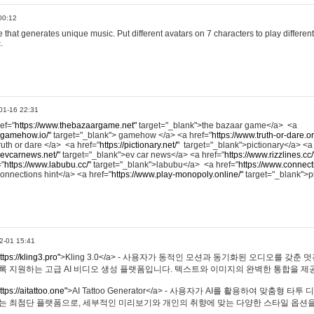
00:12
hat generates unique music. Put different avatars on 7 characters to play different
.
01-16 22:31
ref="
https://www.thebazaargame.net"
target="_blank">the bazaar game</a> <a
.gamehow.io/"
target="_blank"> gamehow </a> <a href="
https://www.truth-or-dare.o
ruth or dare </a> <a href="
https://pictionary.net/"
target="_blank">pictionary</a> <a
.evcarnews.net/"
target="_blank">ev car news</a> <a href="
https://www.rizzlines.cc/
="
https://www.labubu.cc/"
target="_blank">labubu</a> <a href="
https://www.connecti
onnections hint</a> <a href="
https://www.play-monopoly.online/"
target="_blank">
2-01 15:41
ttps://kling3.pro"
>Kling 3.0</a> - 사용자가 동적인 모션과 동기화된 오디오를 갖춘 
록 지원하는 고급 AI 비디오 생성 플랫폼입니다. 텍스트와 이미지의 완벽한 통합을 제공
ttps://aitattoo.one"
>AI Tattoo Generator</a> - 사용자가 AI를 활용하여 맞춤형 
있는 최첨단 플랫폼으로, 세부적인 미리보기와 개인의 취향에 맞는 다양한 스타일 옵션