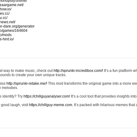
monopoly.online/
azaargame.net/
how.io/
nes.cc/
u.cc/
news.net/
-or-dare.org/generator
io/games/164604
io/mods
-hint.io/
reat way to make music, check out
http://sprunki-incredibox.com/!
It’s a fun platform 
sounds to create your own unique tracks.
 miss
http://sprunki-retake.me/!
This mod transforms the original game into a more ee
ky melodies.
e identity? Try
https://chillguyanalyser.com!
It’s a cool tool that provides insights into 
 good laugh, visit
https://chillguy-meme.com.
It’s packed with hilarious memes that 