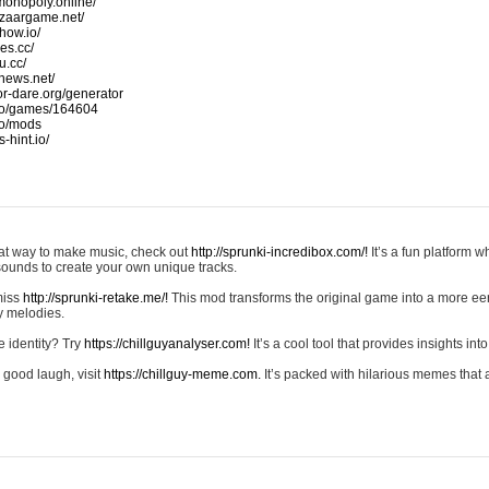
monopoly.online/
azaargame.net/
how.io/
nes.cc/
u.cc/
news.net/
-or-dare.org/generator
io/games/164604
io/mods
-hint.io/
reat way to make music, check out
http://sprunki-incredibox.com/!
It’s a fun platform 
sounds to create your own unique tracks.
 miss
http://sprunki-retake.me/!
This mod transforms the original game into a more ee
ky melodies.
e identity? Try
https://chillguyanalyser.com!
It’s a cool tool that provides insights into 
 good laugh, visit
https://chillguy-meme.com.
It’s packed with hilarious memes that 