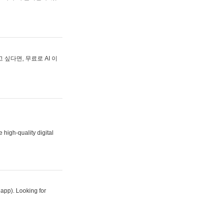
싶다면, 무료로 AI 이
 high-quality digital
 app). Looking for