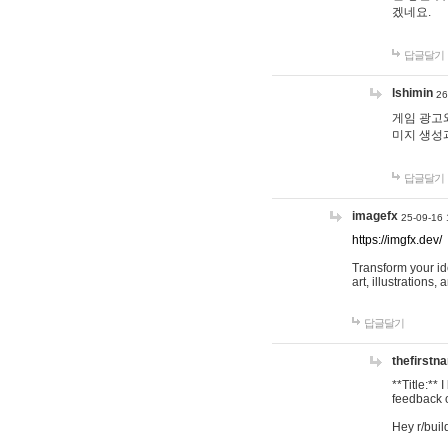
겠네요.
답글달기
lshimin
26
게임 광고와
미지 생성
답글달기
imagefx
25-09-16 
https://imgfx.dev/
Transform your id
art, illustrations
답글달기
thefirstn
**Title:**
feedback o
Hey r/buil