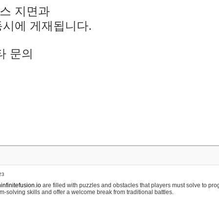
스 지면과
동시에 게재됩니다.
타 문의
23
nfinitefusion.io
are filled with puzzles and obstacles that players must solve to pr
m-solving skills and offer a welcome break from traditional battles.