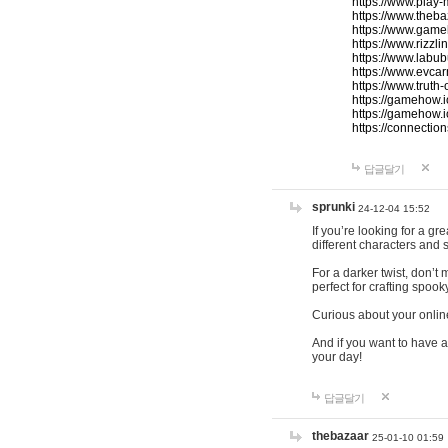
https://www.play-
https://www.theb
https://www.game
https://www.rizzli
https://www.labub
https://www.evcar
https://www.truth
https://gamehow.
https://gamehow.
https://connections
답글달기
sprunki
24-12-04 15:52
If you’re looking for a g
different characters and 
For a darker twist, don’t
perfect for crafting spoo
Curious about your onlin
And if you want to have a
your day!
답글달기
thebazaar
25-01-10 01:59