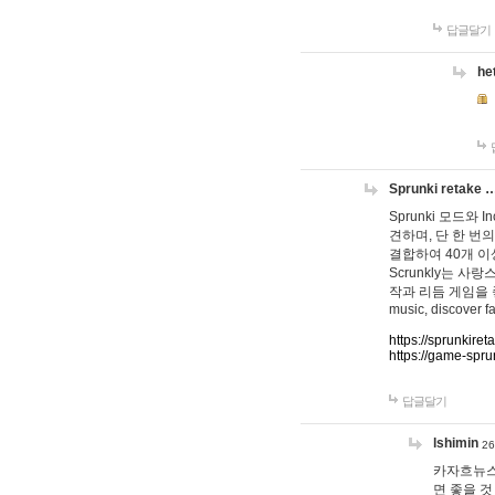
답글달기
he
Sprunki retake 
Sprunki 모드와
견하며, 단 한 번의
결합하여 40개 이
Scrunkly는 
작과 리듬 게임을 좋아하
music, discover fa
https://sprunkiret
https://game-spru
답글달기
lshimin
26
카자흐뉴스
면 좋을 것