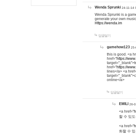
Wenda Sprunki
24-11-14 
Wenda Sprunki is a game t
generate your own music
Https://wenda.im
답글달기
gamehow123
25-
this is good. <a h
href="
https://www
target="_blank">t
href="
https://www
lines</a> <a href
target="_blank">c
online</a>
답글달기
EMILI
26-0
<a href="
h
할 수 있도
<a href="
h
화할 수 