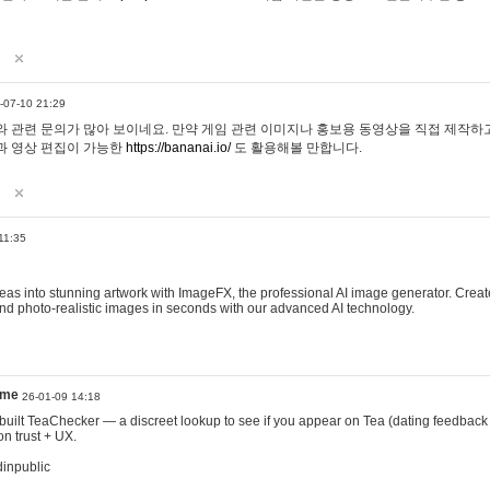
-07-10 21:29
 관련 문의가 많아 보이네요. 만약 게임 관련 이미지나 홍보용 동영상을 직접 제작하고 
과 영상 편집이 가능한
https://bananai.io/
도 활용해볼 만합니다.
11:35
eas into stunning artwork with ImageFX, the professional AI image generator. Create
, and photo-realistic images in seconds with our advanced AI technology.
ame
26-01-09 14:18
 I built TeaChecker — a discreet lookup to see if you appear on Tea (dating feedback
n trust + UX.
dinpublic