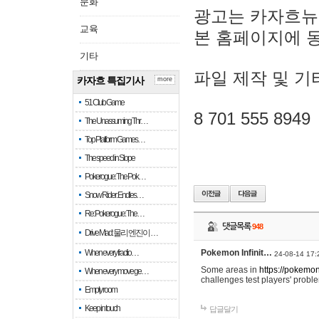
문화
광고는 카자흐뉴
교육
본 홈페이지에 
기타
파일 제작 및 기
카자흐 특집기사
more
51 Club Game
8 701 555 8949
The Unassuming Thr…
Top Platform Games…
The speed in Slope
Pokerogue: The Pok…
Snow Rider: Endles…
Re: Pokerogue: The…
댓글목록
948
Drive Mad: 물리 엔진이 …
When every fractio…
Pokemon Infinit…
24-08-14 17:
Some areas in
https://pokemoni
When every move ge…
challenges test players' proble
Empty room
Keep in touch
답글달기