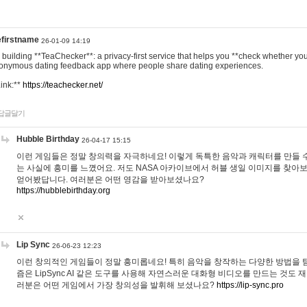
efirstname
26-01-09 14:19
m building **TeaChecker**: a privacy-first service that helps you **check whether y
onymous dating feedback app where people share dating experiences.
Link:**
https://teachecker.net/
답글달기
Hubble Birthday
26-04-17 15:15
이런 게임들은 정말 창의력을 자극하네요! 이렇게 독특한 음악과 캐릭터를 만들 
는 사실에 흥미를 느꼈어요. 저도 NASA 아카이브에서 허블 생일 이미지를 찾아
얻어봤답니다. 여러분은 어떤 영감을 받아보셨나요?
https://hubblebirthday.org
Lip Sync
26-06-23 12:23
이런 창의적인 게임들이 정말 흥미롭네요! 특히 음악을 창작하는 다양한 방법을 탐
즘은 LipSync AI 같은 도구를 사용해 자연스러운 대화형 비디오를 만드는 것도 
러분은 어떤 게임에서 가장 창의성을 발휘해 보셨나요?
https://lip-sync.pro