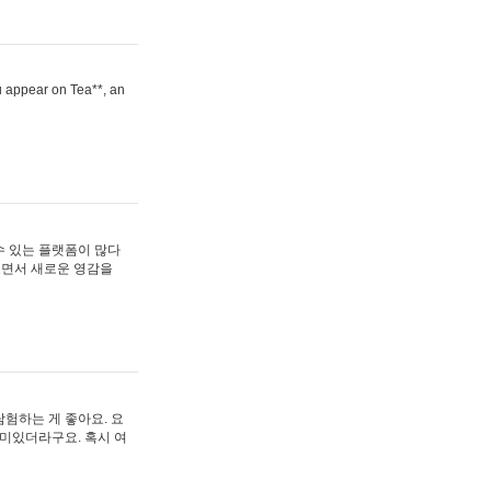
ou appear on Tea**, an
수 있는 플랫폼이 많다
보면서 새로운 영감을
험하는 게 좋아요. 요
재미있더라구요. 혹시 여