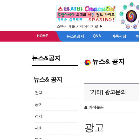
스빠시바를 시작페이지로 ▶
HOME
Q&A
뉴스&공지
벼룩시장
뉴스&공지
뉴스& 공지
뉴스& 공지
[기타] 광고문의
전체
공지
카작불곰
경제
광고
사회