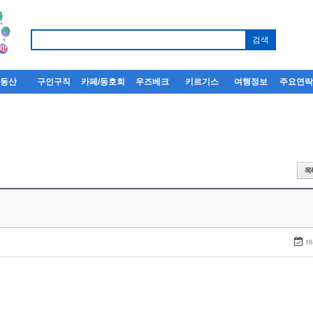
부동산
구인구직
카페/동호회
우즈베크
키르기스
여행정보
주요연
18