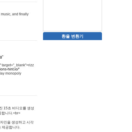
 music, and finally
환율 변환기
rg"
"
target="_blank">rizz
ons-hint.io/"
play monopoly
멋진 15초 비디오를 생성
합니다.<br>
타투 디자인을 생성하고 시각
을 제공합니다.