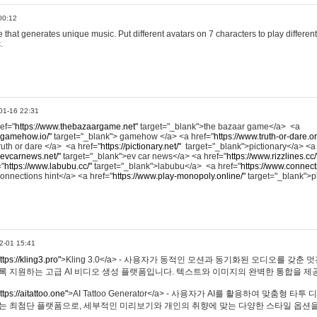
00:12
hat generates unique music. Put different avatars on 7 characters to play different
.
01-16 22:31
ref="
https://www.thebazaargame.net"
target="_blank">the bazaar game</a> <a
.gamehow.io/"
target="_blank"> gamehow </a> <a href="
https://www.truth-or-dare.o
ruth or dare </a> <a href="
https://pictionary.net/"
target="_blank">pictionary</a> <a
.evcarnews.net/"
target="_blank">ev car news</a> <a href="
https://www.rizzlines.cc/
="
https://www.labubu.cc/"
target="_blank">labubu</a> <a href="
https://www.connecti
onnections hint</a> <a href="
https://www.play-monopoly.online/"
target="_blank">
2-01 15:41
ttps://kling3.pro"
>Kling 3.0</a> - 사용자가 동적인 모션과 동기화된 오디오를 갖춘 
록 지원하는 고급 AI 비디오 생성 플랫폼입니다. 텍스트와 이미지의 완벽한 통합을 제공
ttps://aitattoo.one"
>AI Tattoo Generator</a> - 사용자가 AI를 활용하여 맞춤형 
있는 최첨단 플랫폼으로, 세부적인 미리보기와 개인의 취향에 맞는 다양한 스타일 옵션