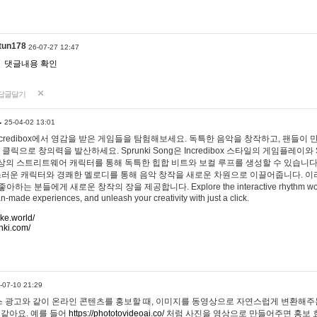
tun178
26-07-27 12:47
댓글내용 확인
답글달기
…
25-04-02 13:01
 Incredibox에서 영감을 받은 게임들을 탐험해보세요. 독특한 음악을 창작하고, 팬들이
 클릭으로 창의력을 발산하세요. Sprunki Song은 Incredibox 스타일의 게임플레이와 
상의 스트리트웨어 캐릭터를 통해 독특한 힙합 비트와 보컬 루프를 생성할 수 있습니다. 또한
사랑스러운 캐릭터와 경쾌한 멜로디를 통해 음악 창작을 새로운 차원으로 이끌어줍니다. 이
는 분들에게 새로운 창작의 장을 제공합니다. Explore the interactive rhythm world 
n-made experiences, and unleash your creativity with just a click.
ake.world/
nki.com/
-07-10 21:29
 광고와 같이 온라인 콘텐츠를 홍보할 때, 이미지를 동영상으로 자연스럽게 변환해주는
 같아요. 예를 들어
https://phototovideoai.co/
처럼 사진을 영상으로 만들어주면 홍보 효