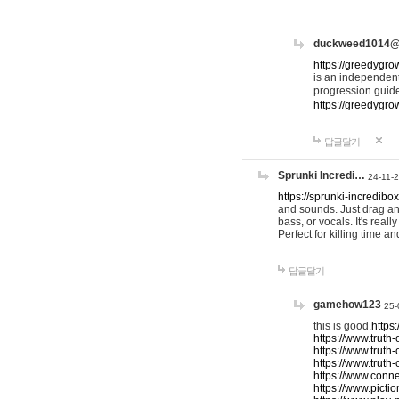
duckweed1014
https://greedygro
is an independent
progression guid
https://greedygr
답글달기
Sprunki Incredi…
24-11-
https://sprunki-incredibo
and sounds. Just drag an
bass, or vocals. It's rea
Perfect for killing time an
답글달기
gamehow123
25-
this is good.
https
https://www.truth-
https://www.truth-
https://www.truth
https://www.connec
https://www.pictio