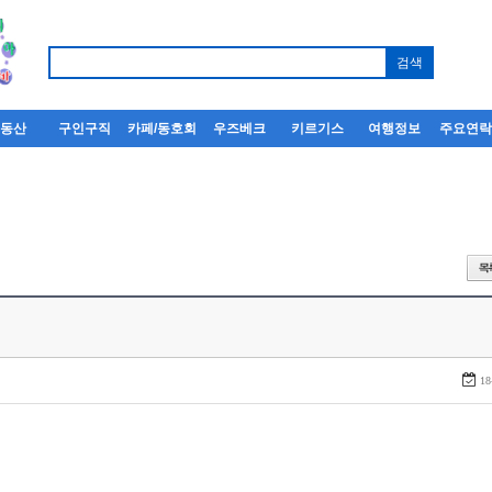
부동산
구인구직
카페/동호회
우즈베크
키르기스
여행정보
주요연
18