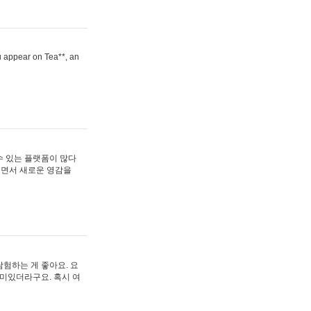
ou appear on Tea**, an
수 있는 플랫폼이 많다
보면서 새로운 영감을
험하는 게 좋아요. 요
재미있더라구요. 혹시 여