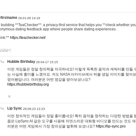
efirstname
26-01-09 14:19
m building **TeaChecker**: a privacy-first service that helps you **check whether y
onymous dating feedback app where people share dating experiences.
Link:**
https://teachecker.net/
답글달기
Hubble Birthday
26-04-17 15:15
이런 게임들은 정말 창의력을 자극하네요! 이렇게 독특한 음악과 캐릭터를 만들 
는 사실에 흥미를 느꼈어요. 저도 NASA 아카이브에서 허블 생일 이미지를 찾아
얻어봤답니다. 여러분은 어떤 영감을 받아보셨나요?
https://hubblebirthday.org
Lip Sync
26-06-23 12:23
이런 창의적인 게임들이 정말 흥미롭네요! 특히 음악을 창작하는 다양한 방법을 탐
즘은 LipSync AI 같은 도구를 사용해 자연스러운 대화형 비디오를 만드는 것도 
러분은 어떤 게임에서 가장 창의성을 발휘해 보셨나요?
https://lip-sync.pro