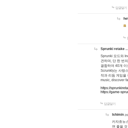
답글달기
he
Sprunki retake 
Sprunki 모드와
견하며, 단 한 번의
결합하여 40개 이
Scrunkly는 
작과 리듬 게임을 좋아하
music, discover fa
https://sprunkiret
https://game-spru
답글달기
lshimin
26
카자흐뉴스
면 좋을 것