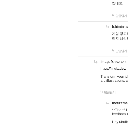
겠네요.
답글달기
lshimin
26
게임 광고와
미지 생성
답글달기
imagefx
25-09-16 
https://imgfx.dev/
Transform your id
art, illustrations
답글달기
thefirstn
**Title:**
feedback o
Hey r/buil