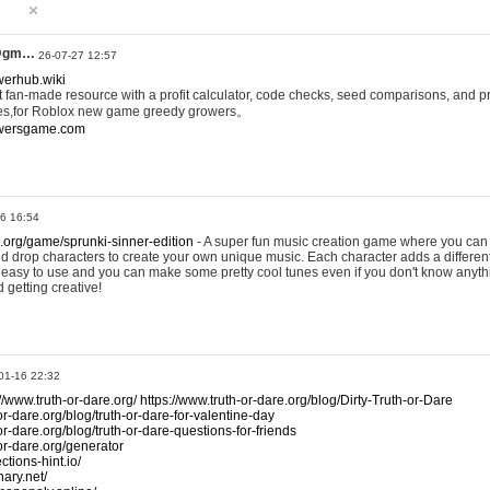
@gm…
26-07-27 12:57
werhub.wiki
 fan-made resource with a profit calculator, code checks, seed comparisons, and pr
es,for Roblox new game greedy growers。
owersgame.com
26 16:54
x.org/game/sprunki-sinner-edition
- A super fun music creation game where you can 
d drop characters to create your own unique music. Each character adds a differen
lly easy to use and you can make some pretty cool tunes even if you don't know anyt
d getting creative!
01-16 22:32
://www.truth-or-dare.org/
https://www.truth-or-dare.org/blog/Dirty-Truth-or-Dare
or-dare.org/blog/truth-or-dare-for-valentine-day
or-dare.org/blog/truth-or-dare-questions-for-friends
-or-dare.org/generator
tions-hint.io/
nary.net/