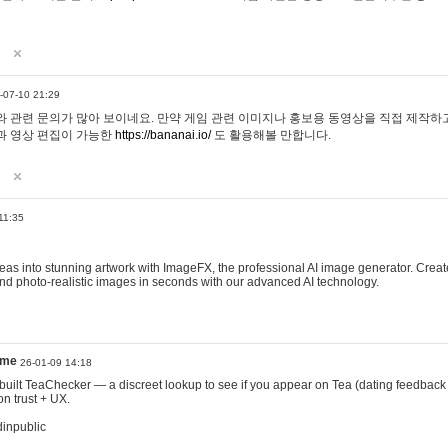
-07-10 21:29
 관련 문의가 많아 보이네요. 만약 게임 관련 이미지나 홍보용 동영상을 직접 제작하고 
과 영상 편집이 가능한
https://bananai.io/
도 활용해볼 만합니다.
11:35
eas into stunning artwork with ImageFX, the professional AI image generator. Create
, and photo-realistic images in seconds with our advanced AI technology.
ame
26-01-09 14:18
 I built TeaChecker — a discreet lookup to see if you appear on Tea (dating feedback
n trust + UX.
dinpublic