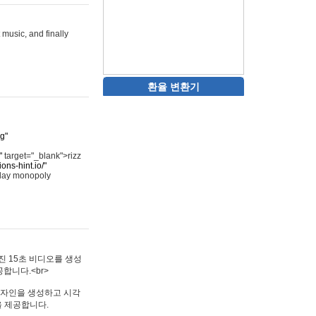
 music, and finally
환율 변환기
rg"
"
target="_blank">rizz
ons-hint.io/"
play monopoly
멋진 15초 비디오를 생성
합니다.<br>
타투 디자인을 생성하고 시각
을 제공합니다.