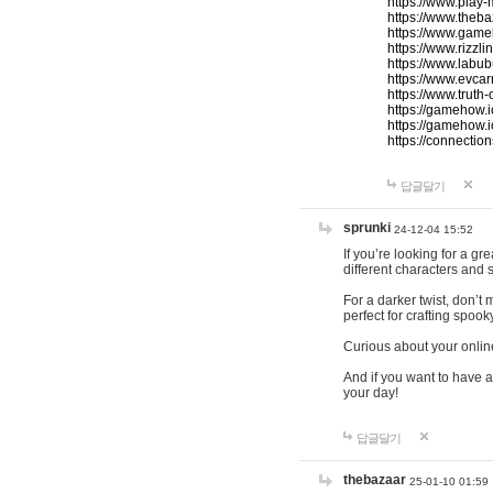
https://www.play-
https://www.theb
https://www.game
https://www.rizzli
https://www.labub
https://www.evcar
https://www.truth
https://gamehow.
https://gamehow.
https://connections
답글달기
sprunki
24-12-04 15:52
If you’re looking for a g
different characters and 
For a darker twist, don’t
perfect for crafting spoo
Curious about your onlin
And if you want to have a
your day!
답글달기
thebazaar
25-01-10 01:59