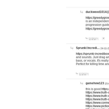
duckweed1014
https://greedygro
is an independent
progression guid
https://greedygr
답글달기
Sprunki Incredi…
24-11-
https://sprunki-incredibo
and sounds. Just drag an
bass, or vocals. It's rea
Perfect for killing time an
답글달기
gamehow123
25-
this is good.
https
https://www.truth-
https://www.truth-
https://www.truth
https://www.connec
https://www.pictio