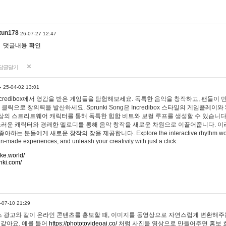
tun178
26-07-27 12:47
댓글내용 확인
답글달기
…
25-04-02 13:01
 Incredibox에서 영감을 받은 게임들을 탐험해보세요. 독특한 음악을 창작하고, 팬들이
 클릭으로 창의력을 발산하세요. Sprunki Song은 Incredibox 스타일의 게임플레이와 
상의 스트리트웨어 캐릭터를 통해 독특한 힙합 비트와 보컬 루프를 생성할 수 있습니다. 또한
사랑스러운 캐릭터와 경쾌한 멜로디를 통해 음악 창작을 새로운 차원으로 이끌어줍니다. 이
는 분들에게 새로운 창작의 장을 제공합니다. Explore the interactive rhythm world 
n-made experiences, and unleash your creativity with just a click.
ake.world/
nki.com/
-07-10 21:29
 광고와 같이 온라인 콘텐츠를 홍보할 때, 이미지를 동영상으로 자연스럽게 변환해주는
 같아요. 예를 들어
https://phototovideoai.co/
처럼 사진을 영상으로 만들어주면 홍보 효