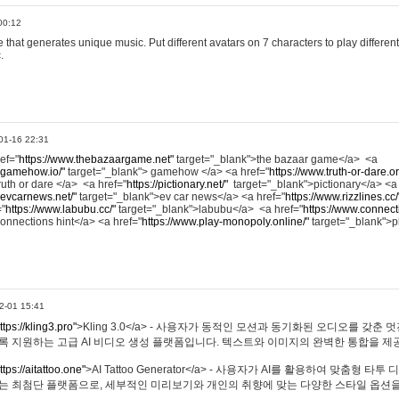
00:12
hat generates unique music. Put different avatars on 7 characters to play different
.
01-16 22:31
ref="
https://www.thebazaargame.net"
target="_blank">the bazaar game</a> <a
.gamehow.io/"
target="_blank"> gamehow </a> <a href="
https://www.truth-or-dare.o
ruth or dare </a> <a href="
https://pictionary.net/"
target="_blank">pictionary</a> <a
.evcarnews.net/"
target="_blank">ev car news</a> <a href="
https://www.rizzlines.cc/
="
https://www.labubu.cc/"
target="_blank">labubu</a> <a href="
https://www.connecti
onnections hint</a> <a href="
https://www.play-monopoly.online/"
target="_blank">
2-01 15:41
ttps://kling3.pro"
>Kling 3.0</a> - 사용자가 동적인 모션과 동기화된 오디오를 갖춘 
록 지원하는 고급 AI 비디오 생성 플랫폼입니다. 텍스트와 이미지의 완벽한 통합을 제공
ttps://aitattoo.one"
>AI Tattoo Generator</a> - 사용자가 AI를 활용하여 맞춤형 
있는 최첨단 플랫폼으로, 세부적인 미리보기와 개인의 취향에 맞는 다양한 스타일 옵션