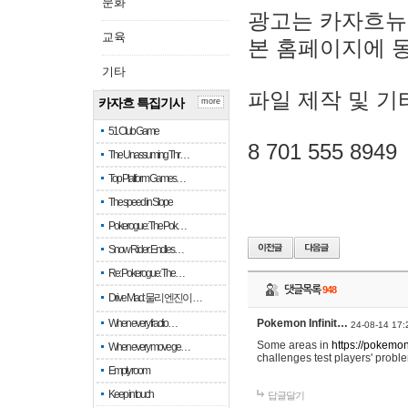
문화
광고는 카자흐뉴
교육
본 홈페이지에 
기타
파일 제작 및 기
카자흐 특집기사
more
51 Club Game
8 701 555 8949
The Unassuming Thr…
Top Platform Games…
The speed in Slope
Pokerogue: The Pok…
Snow Rider: Endles…
Re: Pokerogue: The…
댓글목록
948
Drive Mad: 물리 엔진이 …
When every fractio…
Pokemon Infinit…
24-08-14 17:
Some areas in
https://pokemoni
When every move ge…
challenges test players' proble
Empty room
Keep in touch
답글달기