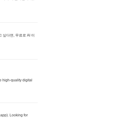
싶다면, 무료로 AI 이
 high-quality digital
 app). Looking for