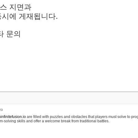
스 지면과
동시에 게재됩니다.
타 문의
23
nfinitefusion.io
are filled with puzzles and obstacles that players must solve to pr
m-solving skills and offer a welcome break from traditional battles.