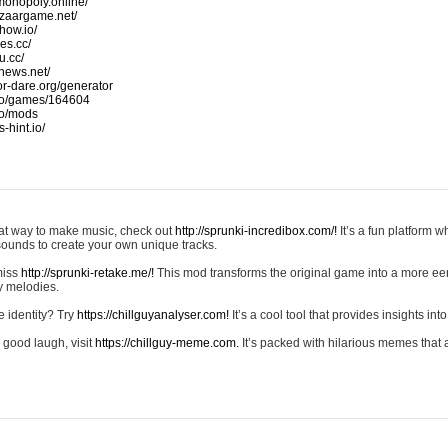
monopoly.online/
azaargame.net/
how.io/
nes.cc/
u.cc/
news.net/
-or-dare.org/generator
io/games/164604
io/mods
-hint.io/
reat way to make music, check out
http://sprunki-incredibox.com/!
It’s a fun platform 
sounds to create your own unique tracks.
 miss
http://sprunki-retake.me/!
This mod transforms the original game into a more ee
ky melodies.
e identity? Try
https://chillguyanalyser.com!
It’s a cool tool that provides insights into 
 good laugh, visit
https://chillguy-meme.com.
It’s packed with hilarious memes that 