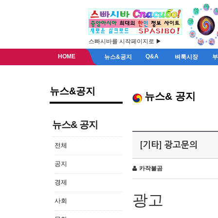
스빠시바를 시작페이지로 ▶
HOME
Q&A
뉴스&공지
벼룩시장
뉴스&공지
뉴스& 공지
뉴스& 공지
[기타] 광고문의
전체
공지
카작불곰
경제
광고
사회