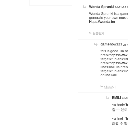
Wenda Sprunki
24-11-14 
Wenda Sprunki is a game t
generate your own music
Https://wenda.im
답글달기
gamehow123
25-
this is good. <a h
href="
https://www
target="_blank">t
href="
https://www
lines</a> <a href
target="_blank">c
online</a>
답글달기
EMILI
26-0
<a href="
h
할 수 있도
<a href="
h
화할 수 