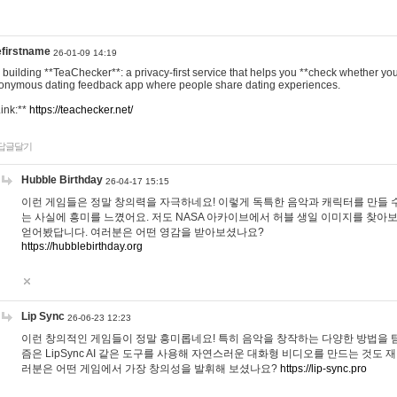
efirstname
26-01-09 14:19
m building **TeaChecker**: a privacy-first service that helps you **check whether y
onymous dating feedback app where people share dating experiences.
Link:**
https://teachecker.net/
답글달기
Hubble Birthday
26-04-17 15:15
이런 게임들은 정말 창의력을 자극하네요! 이렇게 독특한 음악과 캐릭터를 만들 
는 사실에 흥미를 느꼈어요. 저도 NASA 아카이브에서 허블 생일 이미지를 찾아
얻어봤답니다. 여러분은 어떤 영감을 받아보셨나요?
https://hubblebirthday.org
Lip Sync
26-06-23 12:23
이런 창의적인 게임들이 정말 흥미롭네요! 특히 음악을 창작하는 다양한 방법을 탐
즘은 LipSync AI 같은 도구를 사용해 자연스러운 대화형 비디오를 만드는 것도 
러분은 어떤 게임에서 가장 창의성을 발휘해 보셨나요?
https://lip-sync.pro