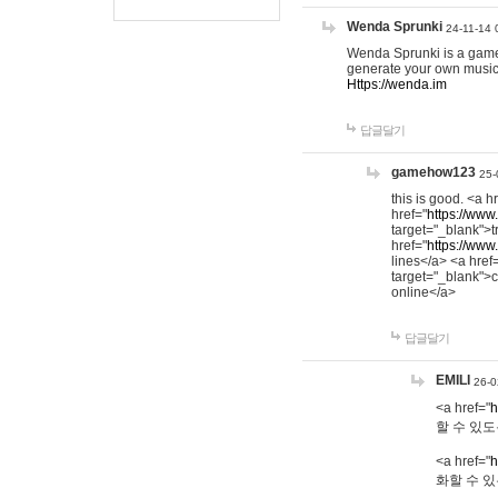
Wenda Sprunki
24-11-14 
Wenda Sprunki is a game t
generate your own music
Https://wenda.im
답글달기
gamehow123
25-
this is good. <a h
href="
https://www
target="_blank">t
href="
https://www
lines</a> <a href
target="_blank">c
online</a>
답글달기
EMILI
26-0
<a href="
h
할 수 있도
<a href="
h
화할 수 