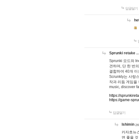
답글달기
he
Sprunki retake 
Sprunki 모드와
견하며, 단 한 번의
결합하여 40개 이
Scrunkly는 
작과 리듬 게임을 좋아하
music, discover fa
https://sprunkiret
https://game-spru
답글달기
lshimin
26
카자흐뉴스
면 좋을 것