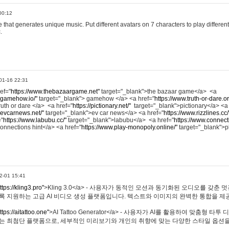
00:12
hat generates unique music. Put different avatars on 7 characters to play different
.
01-16 22:31
ref="
https://www.thebazaargame.net"
target="_blank">the bazaar game</a> <a
.gamehow.io/"
target="_blank"> gamehow </a> <a href="
https://www.truth-or-dare.o
ruth or dare </a> <a href="
https://pictionary.net/"
target="_blank">pictionary</a> <a
.evcarnews.net/"
target="_blank">ev car news</a> <a href="
https://www.rizzlines.cc/
="
https://www.labubu.cc/"
target="_blank">labubu</a> <a href="
https://www.connecti
onnections hint</a> <a href="
https://www.play-monopoly.online/"
target="_blank">
2-01 15:41
ttps://kling3.pro"
>Kling 3.0</a> - 사용자가 동적인 모션과 동기화된 오디오를 갖춘 
록 지원하는 고급 AI 비디오 생성 플랫폼입니다. 텍스트와 이미지의 완벽한 통합을 제공
ttps://aitattoo.one"
>AI Tattoo Generator</a> - 사용자가 AI를 활용하여 맞춤형 
있는 최첨단 플랫폼으로, 세부적인 미리보기와 개인의 취향에 맞는 다양한 스타일 옵션