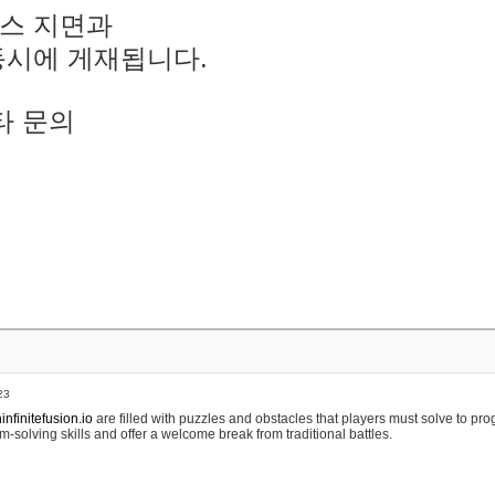
스 지면과
동시에 게재됩니다.
타 문의
23
nfinitefusion.io
are filled with puzzles and obstacles that players must solve to pr
m-solving skills and offer a welcome break from traditional battles.