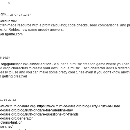
@gm…
26-07-27 12:57
werhub.wiki
 fan-made resource with a profit calculator, code checks, seed comparisons, and pr
es,for Roblox new game greedy growers。
owersgame.com
26 16:54
x.org/game/sprunki-sinner-edition
- A super fun music creation game where you can 
d drop characters to create your own unique music. Each character adds a differen
lly easy to use and you can make some pretty cool tunes even if you don't know anyt
d getting creative!
01-16 22:32
://www.truth-or-dare.org/
https://www.truth-or-dare.org/blog/Dirty-Truth-or-Dare
or-dare.org/blog/truth-or-dare-for-valentine-day
or-dare.org/blog/truth-or-dare-questions-for-friends
-or-dare.org/generator
tions-hint.io/
nary.net/