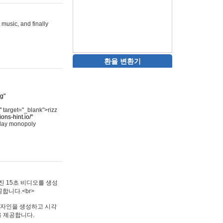
 music, and finally
환율 변환기
rg"
"
target="_blank">rizz
ons-hint.io/"
play monopoly
멋진 15초 비디오를 생성
합니다.<br>
타투 디자인을 생성하고 시각
을 제공합니다.