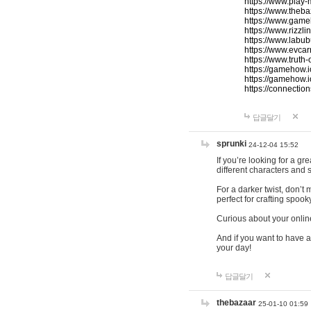
https://www.play-
https://www.theb
https://www.game
https://www.rizzli
https://www.labub
https://www.evcar
https://www.truth
https://gamehow.
https://gamehow.
https://connections
답글달기
sprunki
24-12-04 15:52
If you’re looking for a g
different characters and 
For a darker twist, don’t
perfect for crafting spoo
Curious about your onlin
And if you want to have a
your day!
답글달기
thebazaar
25-01-10 01:59