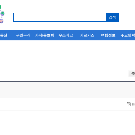
부동산
구인구직
카페/동호회
우즈베크
키르기스
여행정보
주요연
18