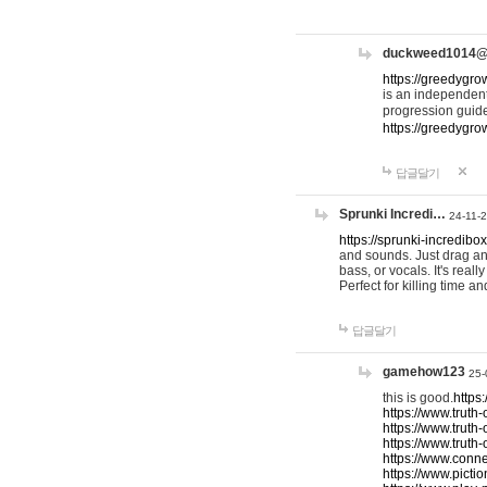
duckweed1014
https://greedygro
is an independent
progression guid
https://greedygr
답글달기
Sprunki Incredi…
24-11-
https://sprunki-incredibo
and sounds. Just drag an
bass, or vocals. It's rea
Perfect for killing time an
답글달기
gamehow123
25-
this is good.
https
https://www.truth-
https://www.truth-
https://www.truth
https://www.connec
https://www.pictio