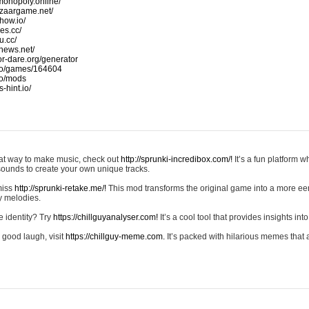
monopoly.online/
azaargame.net/
how.io/
nes.cc/
u.cc/
news.net/
-or-dare.org/generator
io/games/164604
io/mods
-hint.io/
reat way to make music, check out
http://sprunki-incredibox.com/!
It’s a fun platform 
sounds to create your own unique tracks.
 miss
http://sprunki-retake.me/!
This mod transforms the original game into a more ee
ky melodies.
e identity? Try
https://chillguyanalyser.com!
It’s a cool tool that provides insights into 
 good laugh, visit
https://chillguy-meme.com.
It’s packed with hilarious memes that 