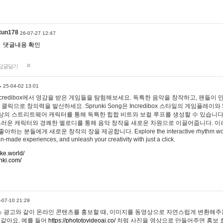
tun178
26-07-27 12:47
댓글내용 확인
답글달기
…
25-04-02 13:01
 Incredibox에서 영감을 받은 게임들을 탐험해보세요. 독특한 음악을 창작하고, 팬들이
 클릭으로 창의력을 발산하세요. Sprunki Song은 Incredibox 스타일의 게임플레이와 
상의 스트리트웨어 캐릭터를 통해 독특한 힙합 비트와 보컬 루프를 생성할 수 있습니다. 또한
사랑스러운 캐릭터와 경쾌한 멜로디를 통해 음악 창작을 새로운 차원으로 이끌어줍니다. 이
는 분들에게 새로운 창작의 장을 제공합니다. Explore the interactive rhythm world 
n-made experiences, and unleash your creativity with just a click.
ake.world/
nki.com/
-07-10 21:29
 광고와 같이 온라인 콘텐츠를 홍보할 때, 이미지를 동영상으로 자연스럽게 변환해주는
 같아요. 예를 들어
https://phototovideoai.co/
처럼 사진을 영상으로 만들어주면 홍보 효