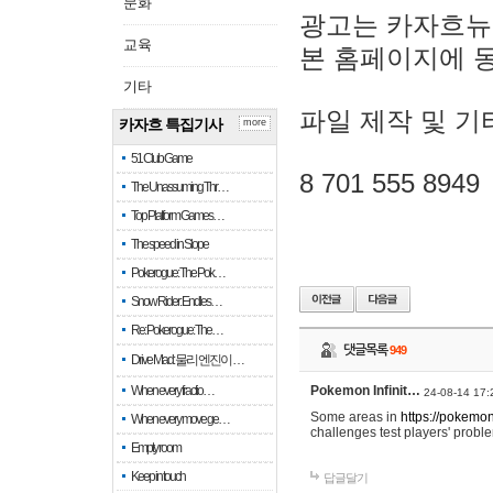
문화
광고는 카자흐뉴
교육
본 홈페이지에 
기타
파일 제작 및 기
카자흐 특집기사
more
51 Club Game
8 701 555 8949
The Unassuming Thr…
Top Platform Games…
The speed in Slope
Pokerogue: The Pok…
Snow Rider: Endles…
Re: Pokerogue: The…
댓글목록
949
Drive Mad: 물리 엔진이 …
When every fractio…
Pokemon Infinit…
24-08-14 17:
Some areas in
https://pokemoni
When every move ge…
challenges test players' proble
Empty room
Keep in touch
답글달기