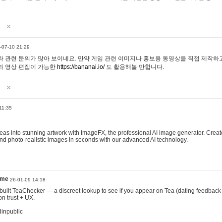
-07-10 21:29
 관련 문의가 많아 보이네요. 만약 게임 관련 이미지나 홍보용 동영상을 직접 제작하고 
과 영상 편집이 가능한
https://bananai.io/
도 활용해볼 만합니다.
11:35
eas into stunning artwork with ImageFX, the professional AI image generator. Create
, and photo-realistic images in seconds with our advanced AI technology.
ame
26-01-09 14:18
 I built TeaChecker — a discreet lookup to see if you appear on Tea (dating feedback
n trust + UX.
dinpublic