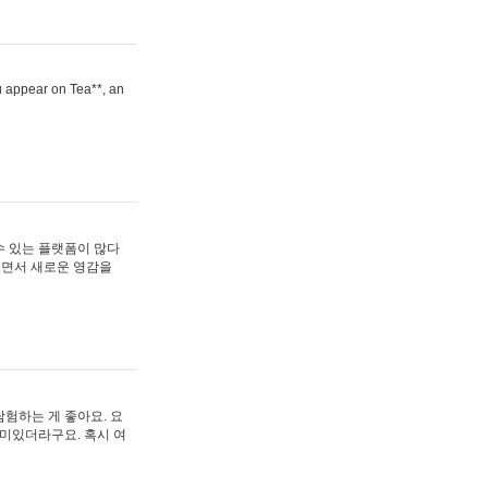
ou appear on Tea**, an
수 있는 플랫폼이 많다
보면서 새로운 영감을
험하는 게 좋아요. 요
재미있더라구요. 혹시 여