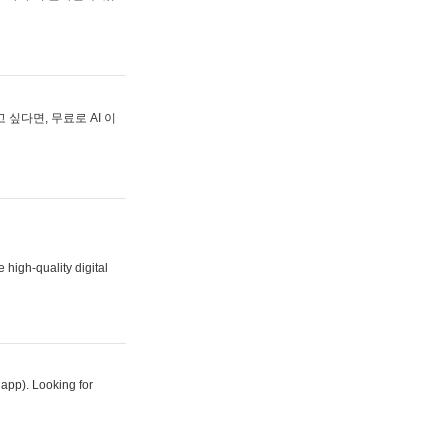
싶다면, 무료로 AI 이
 high-quality digital
 app). Looking for