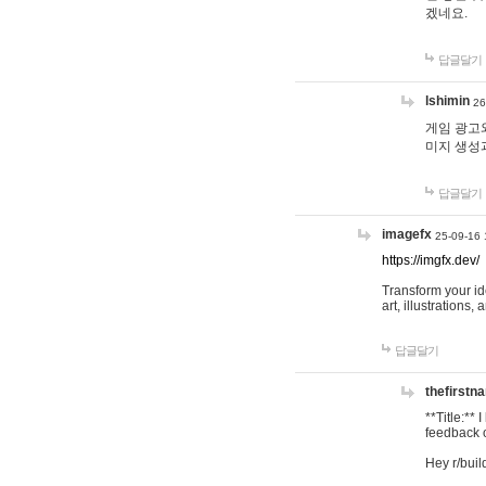
겠네요.
답글달기
lshimin
26
게임 광고와
미지 생성
답글달기
imagefx
25-09-16 
https://imgfx.dev/
Transform your id
art, illustrations
답글달기
thefirstn
**Title:**
feedback o
Hey r/buil