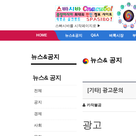
스빠시바를 시작페이지로 ▶
HOME
Q&A
뉴스&공지
벼룩시장
뉴스&공지
뉴스& 공지
뉴스& 공지
[기타] 광고문의
전체
공지
카작불곰
경제
광고
사회