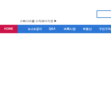
스빠시바를 시작페이지로 ▶
HOME
Q&A
뉴스&공지
벼룩시장
부동산
구인구직