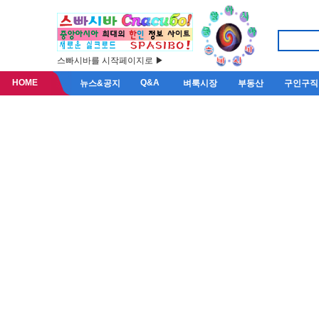
스빠시바를 시작페이지로 ▶
HOME
Q&A
뉴스&공지
벼룩시장
부동산
구인구직